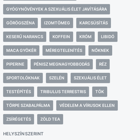
GYÓGYNÖVÉNYEK A SZEXUÁLIS ÉLET JAVÍTÁSÁRA
GÖRÖGSZÉNA
IZOMTÖMEG
KARCSÚSÍTÁS
KESERŰ NARANCS
KOFFEIN
KRÓM
LIBIDÓ
MACA GYÖKÉR
MÉREGTELENÍTÉS
NŐKNEK
PIPERINE
PÉNISZ MEGNAGYOBBODÁS
RÉZ
SPORTOLÓKNAK
SZELÉN
SZEXUÁLIS ÉLET
TESTÉPÍTÉS
TRIBULUS TERRESTRIS
TÖK
TÖRPE SZABALPÁLMA
VÉDELEM A VÍRUSOK ELLEN
ZSÍRÉGETÉS
ZÖLD TEA
HELYSZÍN SZERINT