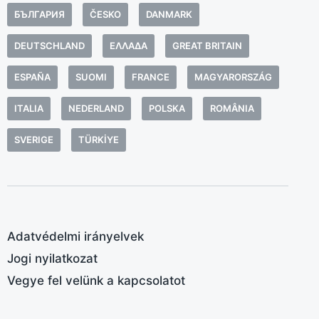
БЪЛГАРИЯ
ČESKO
DANMARK
DEUTSCHLAND
ΕΛΛΆΔΑ
GREAT BRITAIN
ESPAÑA
SUOMI
FRANCE
MAGYARORSZÁG
ITALIA
NEDERLAND
POLSKA
ROMÂNIA
SVERIGE
TÜRKIYE
Adatvédelmi irányelvek
Jogi nyilatkozat
Vegye fel velünk a kapcsolatot