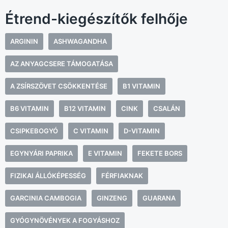
Étrend-kiegészítők felhője
ARGININ
ASHWAGANDHA
AZ ANYAGCSERE TÁMOGATÁSA
A ZSÍRSZÖVET CSÖKKENTÉSE
B1 VITAMIN
B6 VITAMIN
B12 VITAMIN
CINK
CSALÁN
CSIPKEBOGYÓ
C VITAMIN
D-VITAMIN
EGYNYÁRI PAPRIKA
E VITAMIN
FEKETE BORS
FIZIKAI ÁLLÓKÉPESSÉG
FÉRFIAKNAK
GARCINIA CAMBOGIA
GINZENG
GUARANA
GYÓGYNÖVÉNYEK A FOGYÁSHOZ