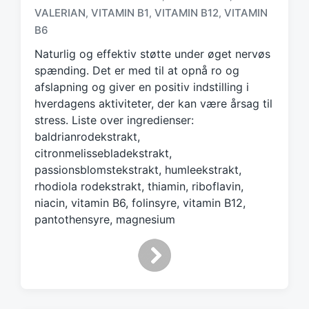
g
VALERIAN
VITAMIN B1
VITAMIN B12
VITAMIN
,
,
,
g
B6
e
d
Naturlig og effektiv støtte under øget nervøs
w
spænding. Det er med til at opnå ro og
i
afslapning og giver en positiv indstilling i
t
hverdagens aktiviteter, der kan være årsag til
h
stress. Liste over ingredienser:
baldrianrodekstrakt,
citronmelissebladekstrakt,
passionsblomstekstrakt, humleekstrakt,
rhodiola rodekstrakt, thiamin, riboflavin,
niacin, vitamin B6, folinsyre, vitamin B12,
pantothensyre, magnesium