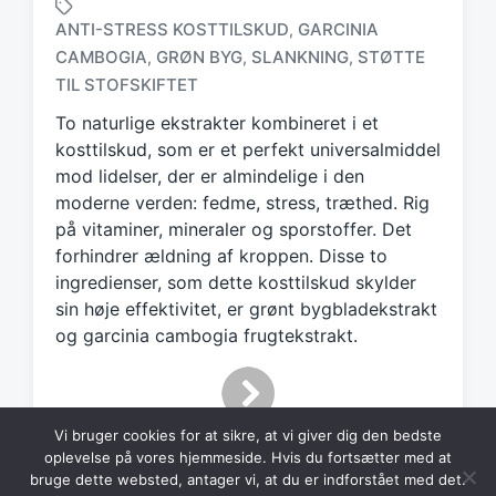
ANTI-STRESS KOSTTILSKUD
GARCINIA
,
CAMBOGIA
GRØN BYG
SLANKNING
STØTTE
,
,
,
T
a
TIL STOFSKIFTET
g
To naturlige ekstrakter kombineret i et
g
kosttilskud, som er et perfekt universalmiddel
e
d
mod lidelser, der er almindelige i den
w
moderne verden: fedme, stress, træthed. Rig
i
på vitaminer, mineraler og sporstoffer. Det
t
forhindrer ældning af kroppen. Disse to
h
ingredienser, som dette kosttilskud skylder
sin høje effektivitet, er grønt bygbladekstrakt
og garcinia cambogia frugtekstrakt.
Vi bruger cookies for at sikre, at vi giver dig den bedste
oplevelse på vores hjemmeside. Hvis du fortsætter med at
bruge dette websted, antager vi, at du er indforstået med det.