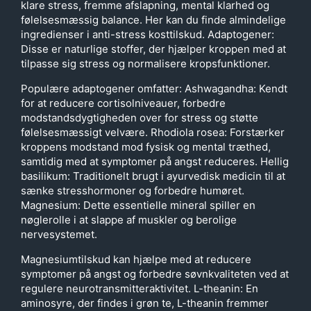
klare stress, fremme afslapning, mental klarhed og
følelsesmæssig balance. Her kan du finde almindelige
ingredienser i anti-stress kosttilskud. Adaptogener:
Disse er naturlige stoffer, der hjælper kroppen med at
tilpasse sig stress og normalisere kropsfunktioner.
Populære adaptogener omfatter: Ashwagandha: Kendt
for at reducere cortisolniveauer, forbedre
modstandsdygtigheden over for stress og støtte
følelsesmæssigt velvære. Rhodiola rosea: Forstærker
kroppens modstand mod fysisk og mental træthed,
samtidig med at symptomer på angst reduceres. Hellig
basilikum: Traditionelt brugt i ayurvedisk medicin til at
sænke stresshormoner og forbedre humøret.
Magnesium: Dette essentielle mineral spiller en
nøglerolle i at slappe af muskler og berolige
nervesystemet.
Magnesiumtilskud kan hjælpe med at reducere
symptomer på angst og forbedre søvnkvaliteten ved at
regulere neurotransmitteraktivitet. L-theanin: En
aminosyre, der findes i grøn te, L-theanin fremmer