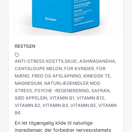
RESTILEN
ANTI-STRESS KOSTTILSKUD
ASHWAGANDHA
,
,
CANTALOUPE MELON
FOR KVINDER
FOR
,
,
MÆND
FRED OG AFSLAPNING
KINESISK TE
,
,
,
MAGNESIUM
NATURLÆGEMIDLER MOD
,
T
STRESS
PSYCHE -REGENERERING
SAFRAN
,
,
,
a
SØD APPELSIN
VITAMIN B1
VITAMIN B12
,
,
,
g
VITAMIN B2
VITAMIN B3
VITAMIN B5
VITAMIN
,
,
,
g
e
B6
d
En let tilgængelig kilde til naturlige
w
ingredienser, der forbedrer nervesystemets
i