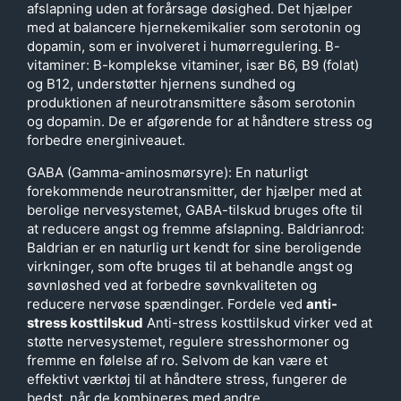
afslapning uden at forårsage døsighed. Det hjælper
med at balancere hjernekemikalier som serotonin og
dopamin, som er involveret i humørregulering. B-
vitaminer: B-komplekse vitaminer, især B6, B9 (folat)
og B12, understøtter hjernens sundhed og
produktionen af ​​neurotransmittere såsom serotonin
og dopamin. De er afgørende for at håndtere stress og
forbedre energiniveauet.
GABA (Gamma-aminosmørsyre): En naturligt
forekommende neurotransmitter, der hjælper med at
berolige nervesystemet, GABA-tilskud bruges ofte til
at reducere angst og fremme afslapning. Baldrianrod:
Baldrian er en naturlig urt kendt for sine beroligende
virkninger, som ofte bruges til at behandle angst og
søvnløshed ved at forbedre søvnkvaliteten og
reducere nervøse spændinger. Fordele ved
anti-
stress kosttilskud
Anti-stress kosttilskud virker ved at
støtte nervesystemet, regulere stresshormoner og
fremme en følelse af ro. Selvom de kan være et
effektivt værktøj til at håndtere stress, fungerer de
bedst, når de kombineres med andre