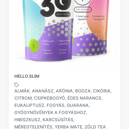
HELLO SLIM
ALMÁK
ANANÁSZ
ARÓNIA
BODZA
CIKÓRIA
,
,
,
,
,
CITROM
CSIPKEBOGYÓ
ÉDES NARANCS
,
,
,
EUKALIPTUSZ
FOGYÁS
GUARANA
,
,
,
T
GYÓGYNÖVÉNYEK A FOGYÁSHOZ
,
a
HIBISZKUSZ
KARCSÚSÍTÁS
,
,
g
MÉREGTELENÍTÉS
YERBA MATE
ZÖLD TEA
,
,
g