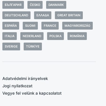
v
БЪЛГАРИЯ
ČESKO
DANMARK
g
n
DEUTSCHLAND
ΕΛΛΆΔΑ
GREAT BRITAIN
k
ESPAÑA
SUOMI
FRANCE
MAGYARORSZÁG
é
i
ITALIA
NEDERLAND
POLSKA
ROMÂNIA
f
SVERIGE
TÜRKIYE
u
j
a
m
i
Adatvédelmi irányelvek
t
é
Jogi nyilatkozat
g
Vegye fel velünk a kapcsolatot
c
k