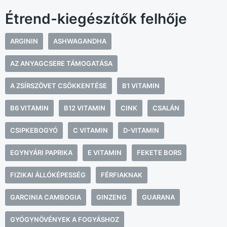
Étrend-kiegészítők felhője
ARGININ
ASHWAGANDHA
AZ ANYAGCSERE TÁMOGATÁSA
A ZSÍRSZÖVET CSÖKKENTÉSE
B1 VITAMIN
B6 VITAMIN
B12 VITAMIN
CINK
CSALÁN
CSIPKEBOGYÓ
C VITAMIN
D-VITAMIN
EGYNYÁRI PAPRIKA
E VITAMIN
FEKETE BORS
FIZIKAI ÁLLÓKÉPESSÉG
FÉRFIAKNAK
GARCINIA CAMBOGIA
GINZENG
GUARANA
GYÓGYNÖVÉNYEK A FOGYÁSHOZ