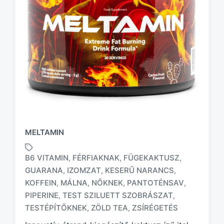
MELTAMIN
B6 VITAMIN
FÉRFIAKNAK
FÜGEKAKTUSZ
,
,
,
GUARANA
IZOMZAT
KESERŰ NARANCS
,
,
,
KOFFEIN
MÁLNA
NŐKNEK
PANTOTÉNSAV
,
,
,
,
T
a
PIPERINE
TEST SZILUETT SZOBRÁSZAT
,
,
g
TESTÉPÍTŐKNEK
ZÖLD TEA
ZSÍRÉGETÉS
,
,
g