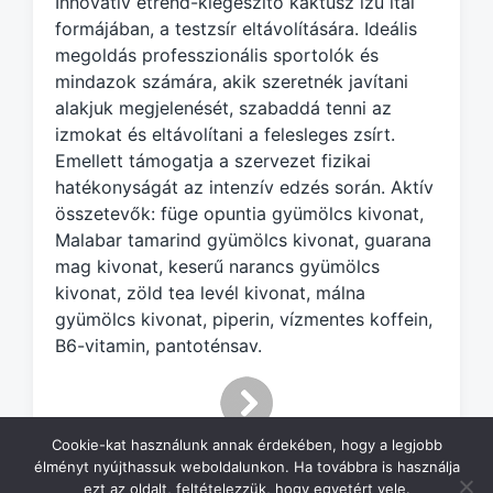
Innovatív étrend-kiegészítő kaktusz ízű ital
e
d
formájában, a testzsír eltávolítására. Ideális
w
megoldás professzionális sportolók és
i
mindazok számára, akik szeretnék javítani
t
alakjuk megjelenését, szabaddá tenni az
h
izmokat és eltávolítani a felesleges zsírt.
Emellett támogatja a szervezet fizikai
hatékonyságát az intenzív edzés során. Aktív
összetevők: füge opuntia gyümölcs kivonat,
Malabar tamarind gyümölcs kivonat, guarana
mag kivonat, keserű narancs gyümölcs
kivonat, zöld tea levél kivonat, málna
gyümölcs kivonat, piperin, vízmentes koffein,
B6-vitamin, pantoténsav.
Cookie-kat használunk annak érdekében, hogy a legjobb
élményt nyújthassuk weboldalunkon. Ha továbbra is használja
ezt az oldalt, feltételezzük, hogy egyetért vele.