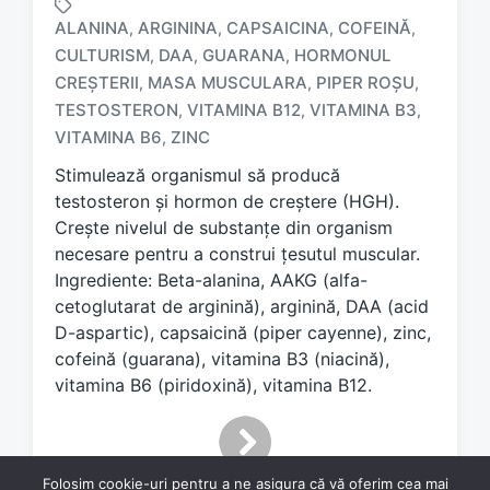
ALANINA
ARGININA
CAPSAICINA
COFEINĂ
,
,
,
,
CULTURISM
DAA
GUARANA
HORMONUL
,
,
,
CREȘTERII
MASA MUSCULARA
PIPER ROȘU
,
,
,
T
a
TESTOSTERON
VITAMINA B12
VITAMINA B3
,
,
,
g
VITAMINA B6
ZINC
,
g
Stimulează organismul să producă
e
d
testosteron și hormon de creștere (HGH).
w
Crește nivelul de substanțe din organism
i
necesare pentru a construi țesutul muscular.
t
Ingrediente: Beta-alanina, AAKG (alfa-
h
cetoglutarat de arginină), arginină, DAA (acid
D-aspartic), capsaicină (piper cayenne), zinc,
cofeină (guarana), vitamina B3 (niacină),
vitamina B6 (piridoxină), vitamina B12.
Folosim cookie-uri pentru a ne asigura că vă oferim cea mai