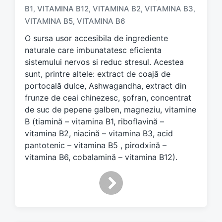
B1
VITAMINA B12
VITAMINA B2
VITAMINA B3
,
,
,
,
g
e
VITAMINA B5
VITAMINA B6
,
d
O sursa usor accesibila de ingrediente
w
naturale care imbunatatesc eficienta
i
sistemului nervos si reduc stresul. Acestea
t
h
sunt, printre altele: extract de coajă de
portocală dulce, Ashwagandha, extract din
frunze de ceai chinezesc, șofran, concentrat
de suc de pepene galben, magneziu, vitamine
B (tiamină – vitamina B1, riboflavină –
vitamina B2, niacină – vitamina B3, acid
pantotenic – vitamina B5 , pirodxină –
vitamina B6, cobalamină – vitamina B12).