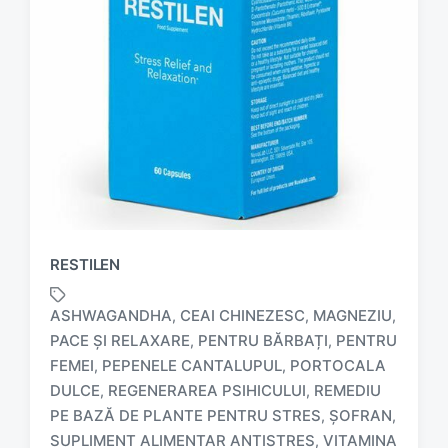
RESTILEN
ASHWAGANDHA
CEAI CHINEZESC
MAGNEZIU
,
,
,
PACE ȘI RELAXARE
PENTRU BĂRBAȚI
PENTRU
,
,
FEMEI
PEPENELE CANTALUPUL
PORTOCALA
,
,
DULCE
REGENERAREA PSIHICULUI
REMEDIU
,
,
T
PE BAZĂ DE PLANTE PENTRU STRES
ŞOFRAN
,
,
a
SUPLIMENT ALIMENTAR ANTISTRES
VITAMINA
,
g