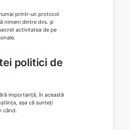
 numai printr-un protocol
 nimeni dintre dvs. și
secret activitatea de pe
sonale.
ei politici de
fără importanță, în această
nștiința, așa că sunteți
în când.