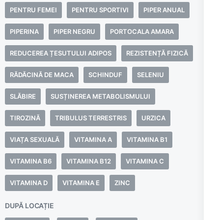
PENTRU FEMEI
PENTRU SPORTIVI
PIPER ANUAL
PIPERINA
PIPER NEGRU
PORTOCALA AMARA
REDUCEREA ȚESUTULUI ADIPOS
REZISTENȚĂ FIZICĂ
RĂDĂCINĂ DE MACA
SCHINDUF
SELENIU
SLĂBIRE
SUSȚINEREA METABOLISMULUI
TIROZINĂ
TRIBULUS TERRESTRIS
URZICA
VIAȚA SEXUALĂ
VITAMINA A
VITAMINA B1
VITAMINA B6
VITAMINA B12
VITAMINA C
VITAMINA D
VITAMINA E
ZINC
DUPĂ LOCAȚIE