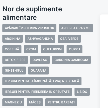
Nor de suplimente
alimentare
APĂRARE ÎMPOTRIVA VIRUȘILOR
ARDEREA GRASIMII
ARGININA
ASHWAGANDHA
CEAI VERDE
COFEINĂ
CROM
CULTURISM
CUPRU
DETOXIFIERE
DOVLEAC
GARCINIA CAMBOGIA
GINSENGUL
GUARANA
IERBURI PENTRU A ÎMBUNĂTĂȚI VIAȚA SEXUALĂ
IERBURI PENTRU PIERDEREA ÎN GREUTATE
LIBIDO
MAGNEZIU
MĂCEȘ
PENTRU BĂRBAȚI