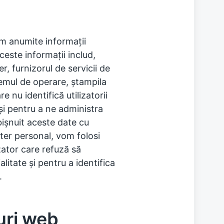
ăm anumite informații
ceste informații includ,
er, furnizorul de servicii de
stemul de operare, ștampila
e nu identifică utilizatorii
 și pentru a ne administra
ișnuit aceste date cu
cter personal, vom folosi
izator care refuză să
litate și pentru a identifica
.
-uri web