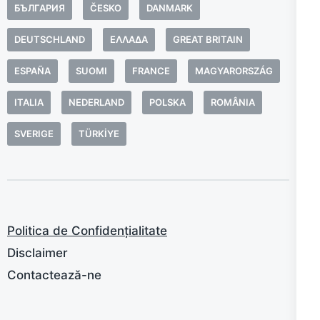
БЪЛГАРИЯ
ČESKO
DANMARK
DEUTSCHLAND
ΕΛΛΆΔΑ
GREAT BRITAIN
ESPAÑA
SUOMI
FRANCE
MAGYARORSZÁG
ITALIA
NEDERLAND
POLSKA
ROMÂNIA
SVERIGE
TÜRKIYE
Politica de Confidențialitate
Disclaimer
Contactează-ne