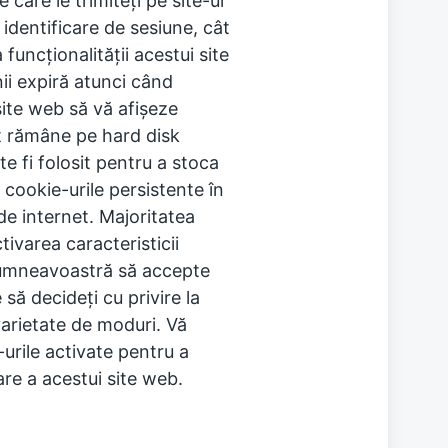
 care le trimiteți pe site-ul
 identificare de sesiune, cât
funcționalității acestui site
ii expiră atunci când
site web să vă afișeze
t rămâne pe hard disk
e fi folosit pentru a stoca
 cookie-urile persistente în
de internet. Majoritatea
ivarea caracteristicii
dumneavoastră să accepte
să decideți cu privire la
varietate de moduri. Vă
urile activate pentru a
re a acestui site web.