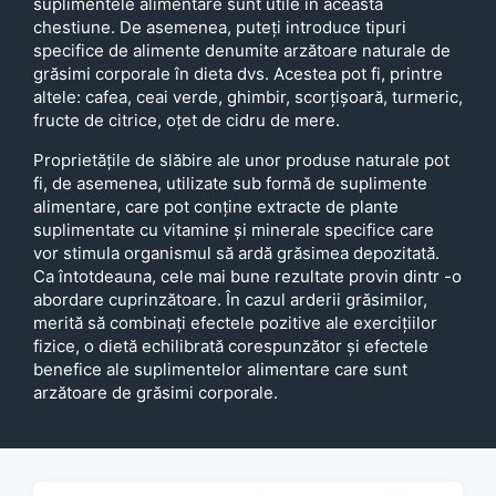
suplimentele alimentare sunt utile în această
chestiune. De asemenea, puteți introduce tipuri
specifice de alimente denumite arzătoare naturale de
grăsimi corporale în dieta dvs. Acestea pot fi, printre
altele: cafea, ceai verde, ghimbir, scorțișoară, turmeric,
fructe de citrice, oțet de cidru de mere.
Proprietățile de slăbire ale unor produse naturale pot
fi, de asemenea, utilizate sub formă de suplimente
alimentare, care pot conține extracte de plante
suplimentate cu vitamine și minerale specifice care
vor stimula organismul să ardă grăsimea depozitată.
Ca întotdeauna, cele mai bune rezultate provin dintr -o
abordare cuprinzătoare. În cazul arderii grăsimilor,
merită să combinați efectele pozitive ale exercițiilor
fizice, o dietă echilibrată corespunzător și efectele
benefice ale suplimentelor alimentare care sunt
arzătoare de grăsimi corporale.