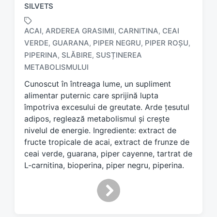
SILVETS
ACAI
ARDEREA GRASIMII
CARNITINA
CEAI
,
,
,
VERDE
GUARANA
PIPER NEGRU
PIPER ROȘU
,
,
,
,
T
PIPERINA
SLĂBIRE
SUSȚINEREA
,
,
a
METABOLISMULUI
g
g
Cunoscut în întreaga lume, un supliment
e
alimentar puternic care sprijină lupta
d
împotriva excesului de greutate. Arde țesutul
w
adipos, reglează metabolismul și crește
i
nivelul de energie. Ingrediente: extract de
t
h
fructe tropicale de acai, extract de frunze de
ceai verde, guarana, piper cayenne, tartrat de
L-carnitina, bioperina, piper negru, piperina.