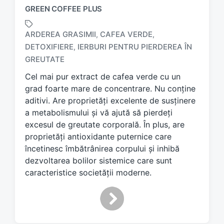
GREEN COFFEE PLUS
ARDEREA GRASIMII
CAFEA VERDE
,
,
DETOXIFIERE
IERBURI PENTRU PIERDEREA ÎN
,
T
a
GREUTATE
g
Cel mai pur extract de cafea verde cu un
g
grad foarte mare de concentrare. Nu conține
e
d
aditivi. Are proprietăți excelente de susținere
w
a metabolismului și vă ajută să pierdeți
i
excesul de greutate corporală. În plus, are
t
proprietăți antioxidante puternice care
h
încetinesc îmbătrânirea corpului și inhibă
dezvoltarea bolilor sistemice care sunt
caracteristice societății moderne.