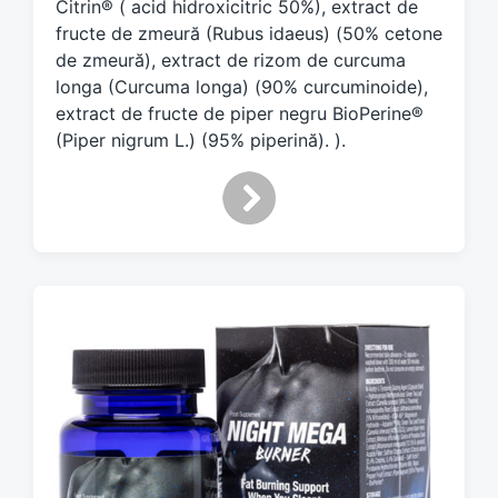
Citrin® ( acid hidroxicitric 50%), extract de
fructe de zmeură (Rubus idaeus) (50% cetone
de zmeură), extract de rizom de curcuma
longa (Curcuma longa) (90% curcuminoide),
extract de fructe de piper negru BioPerine®
(Piper nigrum L.) (95% piperină). ).