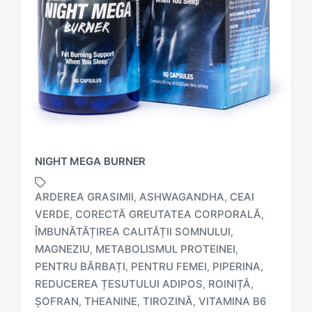
NIGHT MEGA BURNER
ARDEREA GRASIMII
ASHWAGANDHA
CEAI
,
,
VERDE
CORECTĂ GREUTATEA CORPORALĂ
,
,
ÎMBUNĂTĂȚIREA CALITĂȚII SOMNULUI
,
MAGNEZIU
METABOLISMUL PROTEINEI
,
,
T
a
PENTRU BĂRBAȚI
PENTRU FEMEI
PIPERINA
,
,
,
g
REDUCEREA ȚESUTULUI ADIPOS
ROINIȚĂ
,
,
g
ŞOFRAN
THEANINE
TIROZINĂ
VITAMINA B6
,
,
,
e