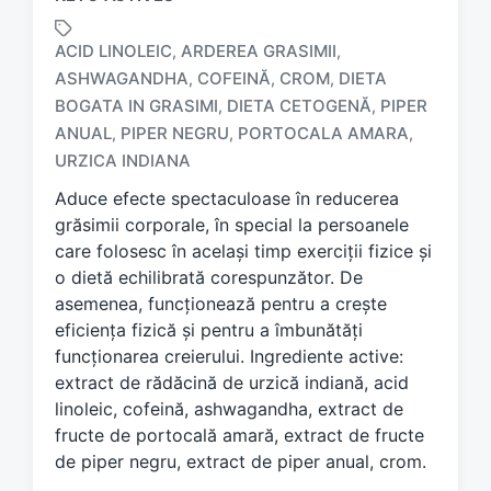
ACID LINOLEIC
ARDEREA GRASIMII
,
,
ASHWAGANDHA
COFEINĂ
CROM
DIETA
,
,
,
BOGATA IN GRASIMI
DIETA CETOGENĂ
PIPER
,
,
T
a
ANUAL
PIPER NEGRU
PORTOCALA AMARA
,
,
,
g
URZICA INDIANA
g
Aduce efecte spectaculoase în reducerea
e
d
grăsimii corporale, în special la persoanele
w
care folosesc în același timp exerciții fizice și
i
o dietă echilibrată corespunzător. De
t
asemenea, funcționează pentru a crește
h
eficiența fizică și pentru a îmbunătăți
funcționarea creierului. Ingrediente active:
extract de rădăcină de urzică indiană, acid
linoleic, cofeină, ashwagandha, extract de
fructe de portocală amară, extract de fructe
de piper negru, extract de piper anual, crom.