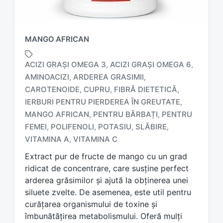
MANGO AFRICAN
ACIZI GRAȘI OMEGA 3
ACIZI GRAȘI OMEGA 6
,
,
AMINOACIZI
ARDEREA GRASIMII
,
,
CAROTENOIDE
CUPRU
FIBRĂ DIETETICĂ
,
,
,
IERBURI PENTRU PIERDEREA ÎN GREUTATE
,
T
a
MANGO AFRICAN
PENTRU BĂRBAȚI
PENTRU
,
,
g
FEMEI
POLIFENOLI
POTASIU
SLĂBIRE
,
,
,
,
g
VITAMINA A
VITAMINA C
,
e
d
Extract pur de fructe de mango cu un grad
w
ridicat de concentrare, care susține perfect
i
arderea grăsimilor și ajută la obținerea unei
t
siluete zvelte. De asemenea, este util pentru
h
curățarea organismului de toxine și
îmbunătățirea metabolismului. Oferă mulți