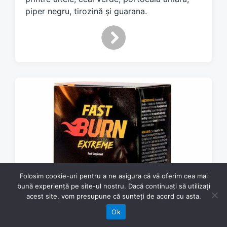
h
piper negru, tirozină și guarana.
Folosim cookie-uri pentru a ne asigura că vă oferim cea mai
bună experiență pe site-ul nostru. Dacă continuați să utilizați
acest site, vom presupune că sunteți de acord cu asta.
Ok