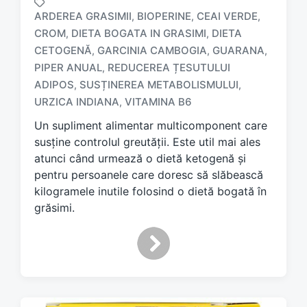
ARDEREA GRASIMII
BIOPERINE
CEAI VERDE
,
,
,
CROM
DIETA BOGATA IN GRASIMI
DIETA
,
,
CETOGENĂ
GARCINIA CAMBOGIA
GUARANA
,
,
,
T
PIPER ANUAL
REDUCEREA ȚESUTULUI
,
a
ADIPOS
SUSȚINEREA METABOLISMULUI
,
,
g
URZICA INDIANA
VITAMINA B6
,
g
e
Un supliment alimentar multicomponent care
d
susține controlul greutății. Este util mai ales
w
atunci când urmează o dietă ketogenă și
i
pentru persoanele care doresc să slăbească
t
h
kilogramele inutile folosind o dietă bogată în
grăsimi.