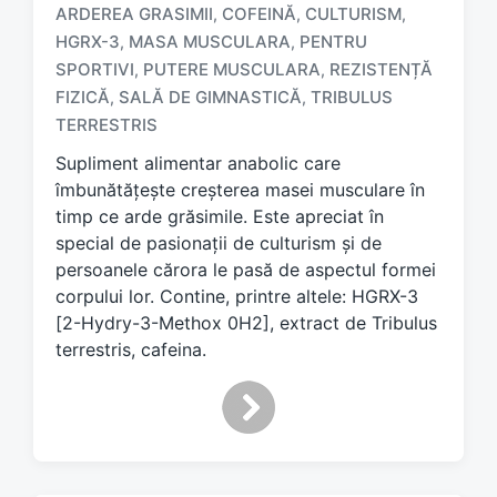
ARDEREA GRASIMII
COFEINĂ
CULTURISM
,
,
,
HGRX-3
MASA MUSCULARA
PENTRU
,
,
SPORTIVI
PUTERE MUSCULARA
REZISTENȚĂ
,
,
T
a
FIZICĂ
SALĂ DE GIMNASTICĂ
TRIBULUS
,
,
g
TERRESTRIS
g
Supliment alimentar anabolic care
e
d
îmbunătățește creșterea masei musculare în
w
timp ce arde grăsimile. Este apreciat în
i
special de pasionații de culturism și de
t
persoanele cărora le pasă de aspectul formei
h
corpului lor. Contine, printre altele: HGRX-3
[2-Hydry-3-Methox 0H2], extract de Tribulus
terrestris, cafeina.