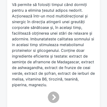
d
Vă permite să folosiți timpul când dormiți
w
pentru a elimina țesutul adipos nedorit.
i
Acționează într-un mod multidirecțional și
t
sinergic în direcția atingerii unei greutăți
h
corporale sănătoase și, în același timp,
facilitează obținerea unei stări de relaxare și
adormire. Imbunatateste calitatea somnului si
in acelasi timp stimuleaza metabolismul
proteinelor si glicogenului. Conține doar
ingrediente eficiente și testate: extract de
semințe de aframone de Madagascar, extract
de ashwagandha, extract de frunze de ceai
verde, extract de șofran, extract de ierburi de
melisa, vitamina B6, tirozină, teanină,
piperina, magneziu.