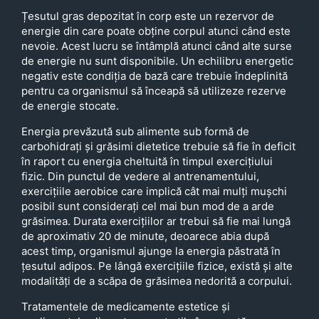
Țesutul gras depozitat în corp este un rezervor de
energie din care poate obține corpul atunci când este
nevoie. Acest lucru se întâmplă atunci când alte surse
de energie nu sunt disponibile. Un echilibru energetic
negativ este condiția de bază care trebuie îndeplinită
pentru ca organismul să înceapă să utilizeze rezerve
de energie stocate.
Energia prevăzută sub alimente sub formă de
carbohidrați și grăsimi dietetice trebuie să fie în deficit
în raport cu energia cheltuită în timpul exercițiului
fizic. Din punctul de vedere al antrenamentului,
exercițiile aerobice care implică cât mai mulți mușchi
posibil sunt considerați cel mai bun mod de a arde
grăsimea. Durata exercițiilor ar trebui să fie mai lungă
de aproximativ 20 de minute, deoarece abia după
acest timp, organismul ajunge la energia păstrată în
țesutul adipos. Pe lângă exercițiile fizice, există și alte
modalități de a scăpa de grăsimea nedorită a corpului.
Tratamentele de medicamente estetice și