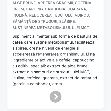
ALGE BRUNE
ARDEREA GRASIMII
COFEINĂ
,
,
,
CROM
GARCINIA CAMBOGIA
GUARANA
,
,
,
INULINĂ
REDUCEREA ȚESUTULUI ADIPOS
,
,
T
a
SĂMÂNȚĂ DE STRUGURI
SLĂBIRE
,
,
g
SUSȚINEREA METABOLISMULUI
ULEI MCT
,
g
Supliment alimentar sub formă de băutură de
e
d
cafea care susține metabolismul, facilitează
w
slăbirea, crește nivelul de energie și
i
accelerează regenerarea organismului. Lista
t
ingredientelor active ale cafelei cappuccino
h
cu aditivi speciali: extract de alge brune,
extract din samburi de struguri, ulei MCT,
inulina, cofeina, guarana, extract de tamarind
(garcinia cambodia), crom.