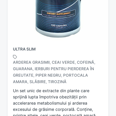
ULTRA SLIM
ARDEREA GRASIMII
CEAI VERDE
COFEINĂ
,
,
,
GUARANA
IERBURI PENTRU PIERDEREA ÎN
,
T
GREUTATE
PIPER NEGRU
PORTOCALA
,
,
a
AMARA
SLĂBIRE
TIROZINĂ
,
,
g
g
Un set unic de extracte din plante care
e
sprijină lupta împotriva obezității prin
d
accelerarea metabolismului și arderea
w
excesului de grăsime corporală. Conține,
i
printre altele, ceai verde, portocală amară,
t