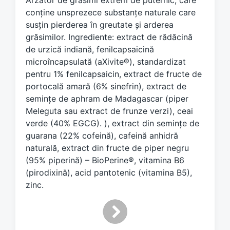
Arzător de grăsimi extrem de puternic, care
w
conține unsprezece substanțe naturale care
i
susțin pierderea în greutate și arderea
t
h
grăsimilor. Ingrediente: extract de rădăcină
de urzică indiană, fenilcapsaicină
microîncapsulată (aXivite®), standardizat
pentru 1% fenilcapsaicin, extract de fructe de
portocală amară (6% sinefrin), extract de
semințe de aphram de Madagascar (piper
Meleguta sau extract de frunze verzi), ceai
verde (40% EGCG). ), extract din semințe de
guarana (22% cofeină), cafeină anhidră
naturală, extract din fructe de piper negru
(95% piperină) – BioPerine®, vitamina B6
(pirodixină), acid pantotenic (vitamina B5),
zinc.