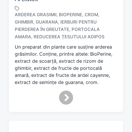
ARDEREA GRASIMII
BIOPERINE
CROM
,
,
,
GHIMBIR
GUARANA
IERBURI PENTRU
,
,
T
PIERDEREA ÎN GREUTATE
PORTOCALA
,
a
AMARA
REDUCEREA ȚESUTULUI ADIPOS
,
g
g
Un preparat din plante care susține arderea
e
grăsimilor. Conține, printre altele: BioPerine,
d
extract de scoarță, extract de rizom de
w
ghimbir, extract de fructe de portocală
i
amară, extract de fructe de ardei cayenne,
t
h
extract de semințe de guarana, crom.