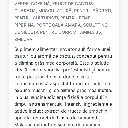
VERDE
COFEINĂ
FRUCT DE CACTUS
,
,
,
GUARANA
MUSCULATURĂ
PENTRU BĂRBAȚI
,
,
,
PENTRU CULTURISTI
PENTRU FEMEI
,
,
T
a
PIPERINA
PORTOCALA AMARA
SCULPTING
,
,
g
DE SILUETĂ PENTRU CORP
VITAMINA B6
,
,
g
ZMEURĂ
e
d
Supliment alimentar inovator sub forma unei
w
băuturi cu aromă de cactus, conceput pentru
i
a elimina grăsimea corporală. Este o soluție
t
ideală pentru sportivii profesioniști și pentru
h
toate persoanele care doresc să-și
îmbunătățească aspectul formei corpului, să
expună mușchii și să elimine grăsimea inutile.
În plus, susține eficiența fizică a corpului în
timpul antrenamentului intensiv. Ingredientele
active includ: extract de fructe de smochin
opuntia, extract de fructe de tamarind
Malabar, extract de semințe de guarana,