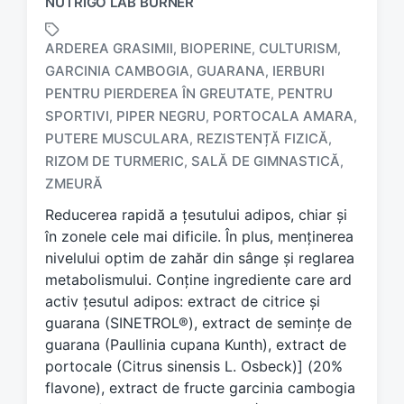
NUTRIGO LAB BURNER
ARDEREA GRASIMII
BIOPERINE
CULTURISM
,
,
,
GARCINIA CAMBOGIA
GUARANA
IERBURI
,
,
PENTRU PIERDEREA ÎN GREUTATE
PENTRU
,
SPORTIVI
PIPER NEGRU
PORTOCALA AMARA
,
,
,
T
a
PUTERE MUSCULARA
REZISTENȚĂ FIZICĂ
,
,
g
RIZOM DE TURMERIC
SALĂ DE GIMNASTICĂ
,
,
g
ZMEURĂ
e
d
Reducerea rapidă a țesutului adipos, chiar și
w
în zonele cele mai dificile. În plus, menținerea
i
nivelului optim de zahăr din sânge și reglarea
t
metabolismului. Conține ingrediente care ard
h
activ țesutul adipos: extract de citrice și
guarana (SINETROL®), extract de semințe de
guarana (Paullinia cupana Kunth), extract de
portocale (Citrus sinensis L. Osbeck)] (20%
flavone), extract de fructe garcinia cambogia