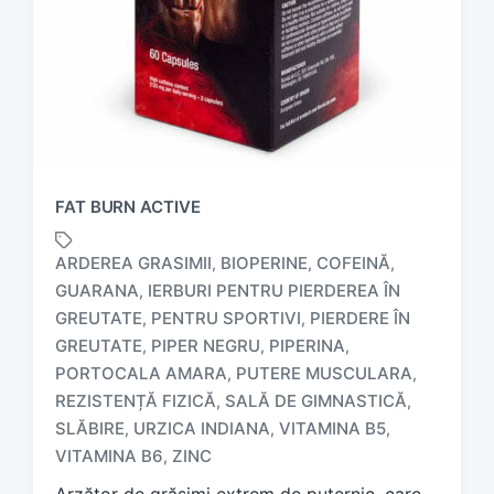
FAT BURN ACTIVE
ARDEREA GRASIMII
BIOPERINE
COFEINĂ
,
,
,
GUARANA
IERBURI PENTRU PIERDEREA ÎN
,
GREUTATE
PENTRU SPORTIVI
PIERDERE ÎN
,
,
GREUTATE
PIPER NEGRU
PIPERINA
,
,
,
T
PORTOCALA AMARA
PUTERE MUSCULARA
,
,
a
REZISTENȚĂ FIZICĂ
SALĂ DE GIMNASTICĂ
,
,
g
SLĂBIRE
URZICA INDIANA
VITAMINA B5
,
,
,
g
e
VITAMINA B6
ZINC
,
d