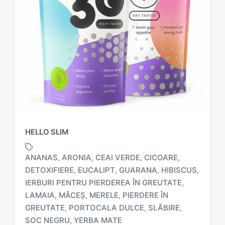
HELLO SLIM
ANANAS
ARONIA
CEAI VERDE
CICOARE
,
,
,
,
DETOXIFIERE
EUCALIPT
GUARANA
HIBISCUS
,
,
,
,
IERBURI PENTRU PIERDEREA ÎN GREUTATE
,
T
LAMAIA
MĂCEȘ
MERELE
PIERDERE ÎN
,
,
,
a
GREUTATE
PORTOCALA DULCE
SLĂBIRE
,
,
,
g
SOC NEGRU
YERBA MATE
,
g