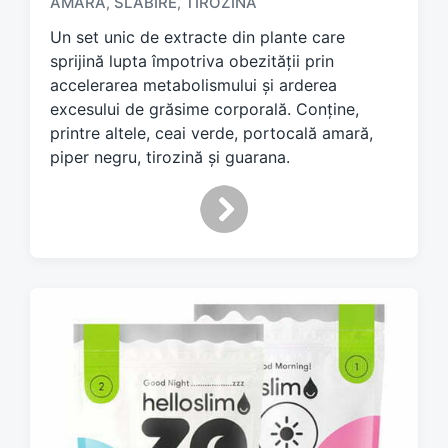
AMARA
SLĂBIRE
TIROZINĂ
,
,
g
g
Un set unic de extracte din plante care
e
sprijină lupta împotriva obezității prin
d
accelerarea metabolismului și arderea
w
excesului de grăsime corporală. Conține,
i
printre altele, ceai verde, portocală amară,
t
h
piper negru, tirozină și guarana.