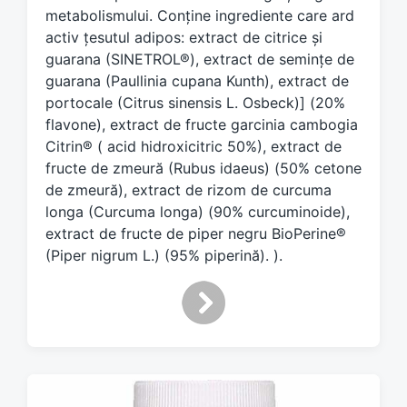
t
metabolismului. Conține ingrediente care ard
h
activ țesutul adipos: extract de citrice și
guarana (SINETROL®), extract de semințe de
guarana (Paullinia cupana Kunth), extract de
portocale (Citrus sinensis L. Osbeck)] (20%
flavone), extract de fructe garcinia cambogia
Citrin® ( acid hidroxicitric 50%), extract de
fructe de zmeură (Rubus idaeus) (50% cetone
de zmeură), extract de rizom de curcuma
longa (Curcuma longa) (90% curcuminoide),
extract de fructe de piper negru BioPerine®
(Piper nigrum L.) (95% piperină). ).