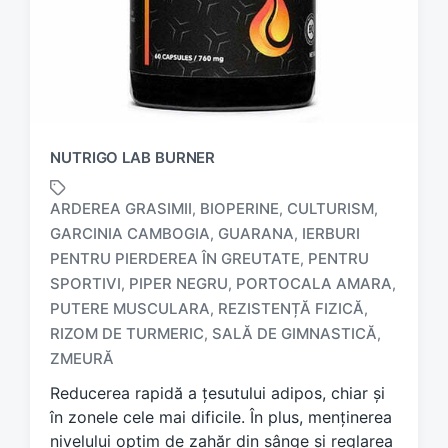
NUTRIGO LAB BURNER
ARDEREA GRASIMII
BIOPERINE
CULTURISM
,
,
,
GARCINIA CAMBOGIA
GUARANA
IERBURI
,
,
PENTRU PIERDEREA ÎN GREUTATE
PENTRU
,
SPORTIVI
PIPER NEGRU
PORTOCALA AMARA
,
,
,
T
a
PUTERE MUSCULARA
REZISTENȚĂ FIZICĂ
,
,
g
RIZOM DE TURMERIC
SALĂ DE GIMNASTICĂ
,
,
g
ZMEURĂ
e
d
Reducerea rapidă a țesutului adipos, chiar și
w
în zonele cele mai dificile. În plus, menținerea
i
nivelului optim de zahăr din sânge și reglarea