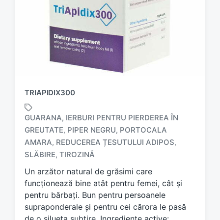
TRIAPIDIX300
GUARANA
IERBURI PENTRU PIERDEREA ÎN
,
GREUTATE
PIPER NEGRU
PORTOCALA
,
,
T
AMARA
REDUCEREA ȚESUTULUI ADIPOS
,
,
a
SLĂBIRE
TIROZINĂ
,
g
g
Un arzător natural de grăsimi care
e
funcționează bine atât pentru femei, cât și
d
pentru bărbați. Bun pentru persoanele
w
supraponderale și pentru cei cărora le pasă
i
de o silueta subțire. Ingrediente active:
t