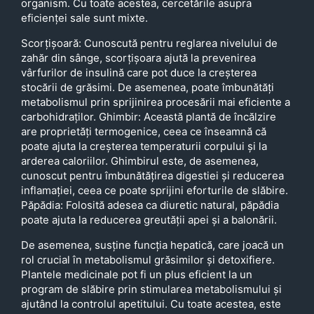
organism. Cu toate acestea, cercetările asupra
eficienței sale sunt mixte.
Scorțișoară: Cunoscută pentru reglarea nivelului de
zahăr din sânge, scorțișoara ajută la prevenirea
vârfurilor de insulină care pot duce la creșterea
stocării de grăsimi. De asemenea, poate îmbunătăți
metabolismul prin sprijinirea procesării mai eficiente a
carbohidraților. Ghimbir: Această plantă de încălzire
are proprietăți termogenice, ceea ce înseamnă că
poate ajuta la creșterea temperaturii corpului și la
arderea caloriilor. Ghimbirul este, de asemenea,
cunoscut pentru îmbunătățirea digestiei și reducerea
inflamației, ceea ce poate sprijini eforturile de slăbire.
Păpădia: Folosită adesea ca diuretic natural, păpădia
poate ajuta la reducerea greutății apei și a balonării.
De asemenea, susține funcția hepatică, care joacă un
rol crucial în metabolismul grăsimilor și detoxifiere.
Plantele medicinale pot fi un plus eficient la un
program de slăbire prin stimularea metabolismului și
ajutând la controlul apetitului. Cu toate acestea, este