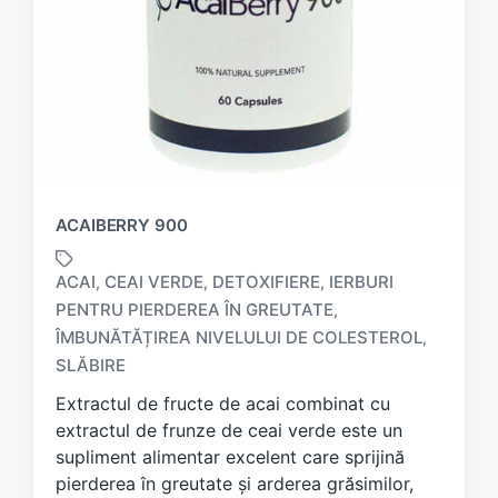
ACAIBERRY 900
ACAI
CEAI VERDE
DETOXIFIERE
IERBURI
,
,
,
PENTRU PIERDEREA ÎN GREUTATE
,
T
ÎMBUNĂTĂȚIREA NIVELULUI DE COLESTEROL
,
a
SLĂBIRE
g
g
Extractul de fructe de acai combinat cu
e
extractul de frunze de ceai verde este un
d
supliment alimentar excelent care sprijină
w
pierderea în greutate și arderea grăsimilor,
i