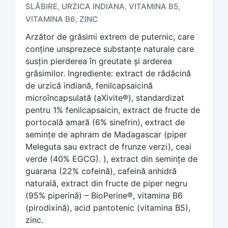
SLĂBIRE
URZICA INDIANA
VITAMINA B5
,
,
,
g
e
VITAMINA B6
ZINC
,
d
Arzător de grăsimi extrem de puternic, care
w
conține unsprezece substanțe naturale care
i
susțin pierderea în greutate și arderea
t
h
grăsimilor. Ingrediente: extract de rădăcină
de urzică indiană, fenilcapsaicină
microîncapsulată (aXivite®), standardizat
pentru 1% fenilcapsaicin, extract de fructe de
portocală amară (6% sinefrin), extract de
semințe de aphram de Madagascar (piper
Meleguta sau extract de frunze verzi), ceai
verde (40% EGCG). ), extract din semințe de
guarana (22% cofeină), cafeină anhidră
naturală, extract din fructe de piper negru
(95% piperină) – BioPerine®, vitamina B6
(pirodixină), acid pantotenic (vitamina B5),
zinc.