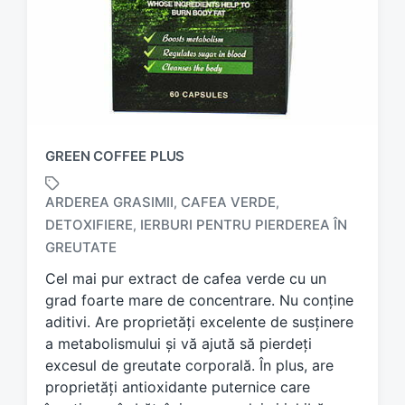
GREEN COFFEE PLUS
ARDEREA GRASIMII
CAFEA VERDE
,
,
DETOXIFIERE
IERBURI PENTRU PIERDEREA ÎN
,
T
a
GREUTATE
g
Cel mai pur extract de cafea verde cu un
g
grad foarte mare de concentrare. Nu conține
e
d
aditivi. Are proprietăți excelente de susținere
w
a metabolismului și vă ajută să pierdeți
i
excesul de greutate corporală. În plus, are
t
proprietăți antioxidante puternice care
h