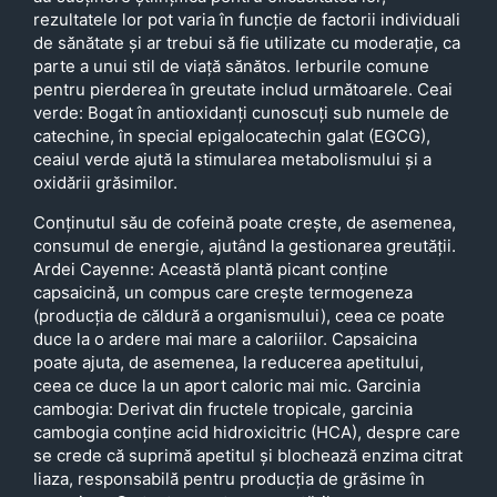
rezultatele lor pot varia în funcție de factorii individuali
de sănătate și ar trebui să fie utilizate cu moderație, ca
parte a unui stil de viață sănătos. Ierburile comune
pentru pierderea în greutate includ următoarele. Ceai
verde: Bogat în antioxidanți cunoscuți sub numele de
catechine, în special epigalocatechin galat (EGCG),
ceaiul verde ajută la stimularea metabolismului și a
oxidării grăsimilor.
Conținutul său de cofeină poate crește, de asemenea,
consumul de energie, ajutând la gestionarea greutății.
Ardei Cayenne: Această plantă picant conține
capsaicină, un compus care crește termogeneza
(producția de căldură a organismului), ceea ce poate
duce la o ardere mai mare a caloriilor. Capsaicina
poate ajuta, de asemenea, la reducerea apetitului,
ceea ce duce la un aport caloric mai mic. Garcinia
cambogia: Derivat din fructele tropicale, garcinia
cambogia conține acid hidroxicitric (HCA), despre care
se crede că suprimă apetitul și blochează enzima citrat
liaza, responsabilă pentru producția de grăsime în