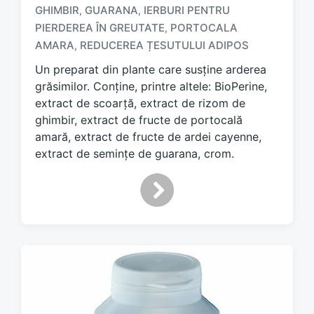
GHIMBIR
GUARANA
IERBURI PENTRU
,
,
T
PIERDEREA ÎN GREUTATE
PORTOCALA
,
a
AMARA
REDUCEREA ȚESUTULUI ADIPOS
,
g
g
Un preparat din plante care susține arderea
e
grăsimilor. Conține, printre altele: BioPerine,
d
extract de scoarță, extract de rizom de
w
ghimbir, extract de fructe de portocală
i
amară, extract de fructe de ardei cayenne,
t
h
extract de semințe de guarana, crom.