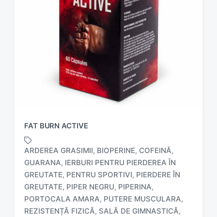
FAT BURN ACTIVE
ARDEREA GRASIMII
BIOPERINE
COFEINĂ
,
,
,
GUARANA
IERBURI PENTRU PIERDEREA ÎN
,
GREUTATE
PENTRU SPORTIVI
PIERDERE ÎN
,
,
GREUTATE
PIPER NEGRU
PIPERINA
,
,
,
T
PORTOCALA AMARA
PUTERE MUSCULARA
,
,
a
REZISTENȚĂ FIZICĂ
SALĂ DE GIMNASTICĂ
,
,
g