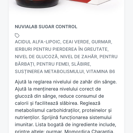
NUVIALAB SUGAR CONTROL
ACIDUL ALFA-LIPOIC
CEAI VERDE
GURMAR
,
,
,
IERBURI PENTRU PIERDEREA ÎN GREUTATE
,
NIVEL DE GLUCOZĂ
NIVEL DE ZAHĂR
PENTRU
,
,
T
a
BĂRBAȚI
PENTRU FEMEI
SLĂBIRE
,
,
,
g
SUSȚINEREA METABOLISMULUI
VITAMINA B6
,
g
Ajută la reglarea nivelului de zahăr din sânge.
e
d
Ajută la menținerea nivelului corect de
w
glucoză din sânge, reduce consumul de
i
calorii și facilitează slăbirea. Reglează
t
metabolismul carbohidraților, proteinelor și
h
nutrienților. Sprijină funcționarea sistemului
imunitar. Lista bogată de ingrediente include,
printre altele: gurmar, Momordica Charantia,