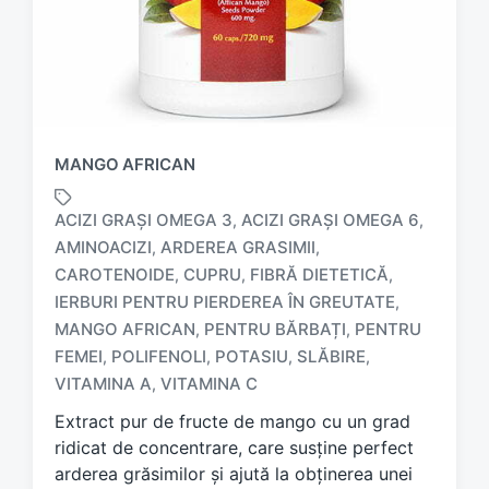
MANGO AFRICAN
ACIZI GRAȘI OMEGA 3
ACIZI GRAȘI OMEGA 6
,
,
AMINOACIZI
ARDEREA GRASIMII
,
,
CAROTENOIDE
CUPRU
FIBRĂ DIETETICĂ
,
,
,
IERBURI PENTRU PIERDEREA ÎN GREUTATE
,
T
a
MANGO AFRICAN
PENTRU BĂRBAȚI
PENTRU
,
,
g
FEMEI
POLIFENOLI
POTASIU
SLĂBIRE
,
,
,
,
g
VITAMINA A
VITAMINA C
,
e
d
Extract pur de fructe de mango cu un grad
w
ridicat de concentrare, care susține perfect
i
arderea grăsimilor și ajută la obținerea unei
t