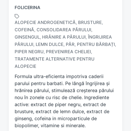
FOLICERINA
ALOPECIE ANDROGENETICĂ
BRUSTURE
,
,
COFEINĂ
CONSOLIDAREA PĂRULUI
,
,
GINSENGUL
HRĂNIRE A PĂRULUI
ÎNGRIJIREA
,
,
PĂRULUI
LEMN DULCE
PĂR
PENTRU BĂRBAȚI
,
,
,
,
T
a
PIPER NEGRU
PREVENIREA CHELIEI
,
,
g
TRATAMENTE ALTERNATIVE PENTRU
g
ALOPECIE
e
d
Formula ultra-eficienta impotriva caderii
w
parului pentru barbati. Pe lângă îngrijirea și
i
hrănirea părului, stimulează creșterea părului
t
nou în zonele cu risc de chelie. Ingrediente
h
active: extract de piper negru, extract de
brusture, extract de lemn dulce, extract de
ginseng, cofeina in microparticule de
biopolimer, vitamine si minerale.