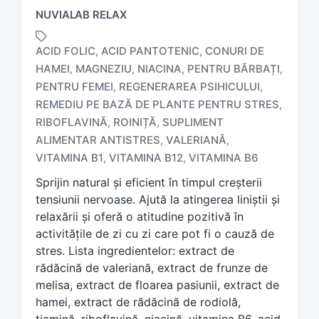
NUVIALAB RELAX
ACID FOLIC
ACID PANTOTENIC
CONURI DE
,
,
HAMEI
MAGNEZIU
NIACINA
PENTRU BĂRBAȚI
,
,
,
,
PENTRU FEMEI
REGENERAREA PSIHICULUI
,
,
REMEDIU PE BAZĂ DE PLANTE PENTRU STRES
,
T
a
RIBOFLAVINĂ
ROINIȚĂ
SUPLIMENT
,
,
g
ALIMENTAR ANTISTRES
VALERIANĂ
,
,
g
VITAMINA B1
VITAMINA B12
VITAMINA B6
,
,
e
d
Sprijin natural și eficient în timpul creșterii
w
tensiunii nervoase. Ajută la atingerea liniștii și
i
relaxării și oferă o atitudine pozitivă în
t
activitățile de zi cu zi care pot fi o cauză de
h
stres. Lista ingredientelor: extract de
rădăcină de valeriană, extract de frunze de
melisa, extract de floarea pasiunii, extract de
hamei, extract de rădăcină de rodiolă,