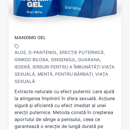
MANXIMO GEL
ALOE
D-PANTENOL
ERECȚIE PUTERNICĂ
,
,
,
GINKGO BILOBA
GINSENGUL
GUARANA
,
,
,
IEDERĂ
IERBURI PENTRU A ÎMBUNĂTĂȚI VIAȚA
,
T
a
SEXUALĂ
MENTĂ
PENTRU BĂRBAȚI
VIAȚA
,
,
,
g
SEXUALĂ
g
Extracte naturale cu efect puternic care ajută
e
d
la atingerea împlinirii în sfera sexuală. Acțiune
w
sigură și eficientă cu efect imediat al unei
i
erecții puternice. Metoda constă în creșterea
t
aportului de sânge a penisului, ceea ce
h
garantează o erecție de lungă durată pe