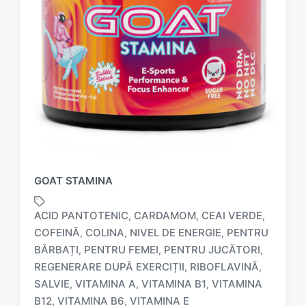
GOAT STAMINA
ACID PANTOTENIC
CARDAMOM
CEAI VERDE
,
,
,
COFEINĂ
COLINA
NIVEL DE ENERGIE
PENTRU
,
,
,
BĂRBAȚI
PENTRU FEMEI
PENTRU JUCĂTORI
,
,
,
T
REGENERARE DUPĂ EXERCIȚII
RIBOFLAVINĂ
,
,
a
SALVIE
VITAMINA A
VITAMINA B1
VITAMINA
,
,
,
g
B12
VITAMINA B6
VITAMINA E
,
,
g