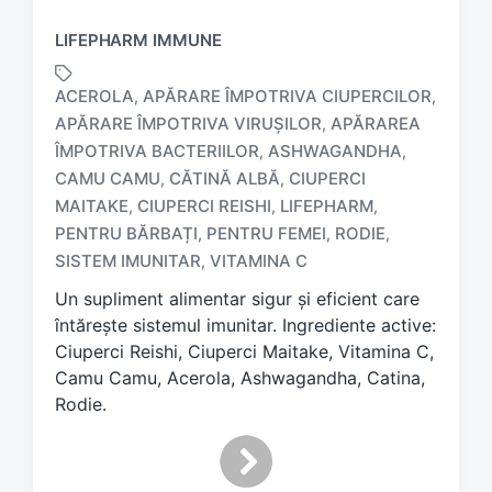
LIFEPHARM IMMUNE
ACEROLA
APĂRARE ÎMPOTRIVA CIUPERCILOR
,
,
APĂRARE ÎMPOTRIVA VIRUȘILOR
APĂRAREA
,
ÎMPOTRIVA BACTERIILOR
ASHWAGANDHA
,
,
CAMU CAMU
CĂTINĂ ALBĂ
CIUPERCI
,
,
T
a
MAITAKE
CIUPERCI REISHI
LIFEPHARM
,
,
,
g
PENTRU BĂRBAȚI
PENTRU FEMEI
RODIE
,
,
,
g
SISTEM IMUNITAR
VITAMINA C
,
e
d
Un supliment alimentar sigur și eficient care
w
întărește sistemul imunitar. Ingrediente active:
i
Ciuperci Reishi, Ciuperci Maitake, Vitamina C,
t
Camu Camu, Acerola, Ashwagandha, Catina,
h
Rodie.