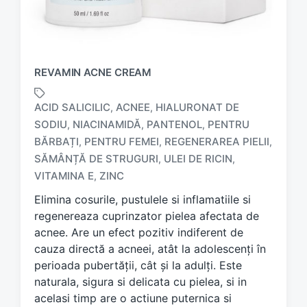
REVAMIN ACNE CREAM
ACID SALICILIC
ACNEE
HIALURONAT DE
,
,
SODIU
NIACINAMIDĂ
PANTENOL
PENTRU
,
,
,
BĂRBAȚI
PENTRU FEMEI
REGENERAREA PIELII
,
,
,
T
a
SĂMÂNȚĂ DE STRUGURI
ULEI DE RICIN
,
,
g
VITAMINA E
ZINC
,
g
Elimina cosurile, pustulele si inflamatiile si
e
d
regenereaza cuprinzator pielea afectata de
w
acnee. Are un efect pozitiv indiferent de
i
cauza directă a acneei, atât la adolescenți în
t
perioada pubertății, cât și la adulți. Este
h
naturala, sigura si delicata cu pielea, si in
acelasi timp are o actiune puternica si