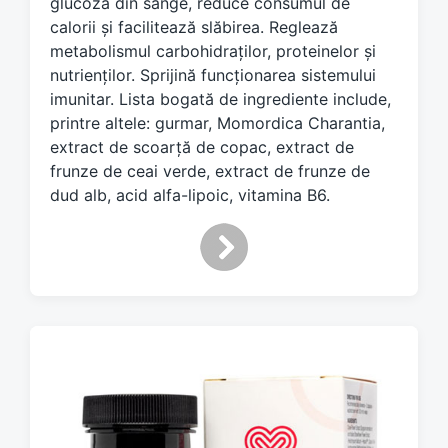
glucoză din sânge, reduce consumul de
i
calorii și facilitează slăbirea. Reglează
t
metabolismul carbohidraților, proteinelor și
h
nutrienților. Sprijină funcționarea sistemului
imunitar. Lista bogată de ingrediente include,
printre altele: gurmar, Momordica Charantia,
extract de scoarță de copac, extract de
frunze de ceai verde, extract de frunze de
dud alb, acid alfa-lipoic, vitamina B6.