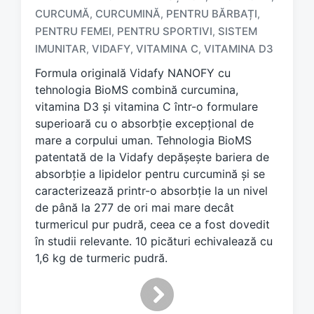
CURCUMĂ
CURCUMINĂ
PENTRU BĂRBAȚI
,
,
,
T
PENTRU FEMEI
PENTRU SPORTIVI
SISTEM
,
,
a
IMUNITAR
VIDAFY
VITAMINA C
VITAMINA D3
,
,
,
g
g
Formula originală Vidafy NANOFY cu
e
tehnologia BioMS combină curcumina,
d
vitamina D3 și vitamina C într-o formulare
w
superioară cu o absorbție excepțional de
i
mare a corpului uman. Tehnologia BioMS
t
h
patentată de la Vidafy depășește bariera de
absorbție a lipidelor pentru curcumină și se
caracterizează printr-o absorbție la un nivel
de până la 277 de ori mai mare decât
turmericul pur pudră, ceea ce a fost dovedit
în studii relevante. 10 picături echivalează cu
1,6 kg de turmeric pudră.