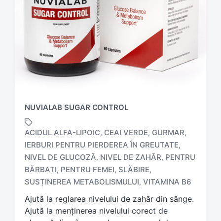
NUVIALAB SUGAR CONTROL
ACIDUL ALFA-LIPOIC
CEAI VERDE
GURMAR
,
,
,
IERBURI PENTRU PIERDEREA ÎN GREUTATE
,
NIVEL DE GLUCOZĂ
NIVEL DE ZAHĂR
PENTRU
,
,
T
a
BĂRBAȚI
PENTRU FEMEI
SLĂBIRE
,
,
,
g
SUSȚINEREA METABOLISMULUI
VITAMINA B6
,
g
Ajută la reglarea nivelului de zahăr din sânge.
e
d
Ajută la menținerea nivelului corect de
w