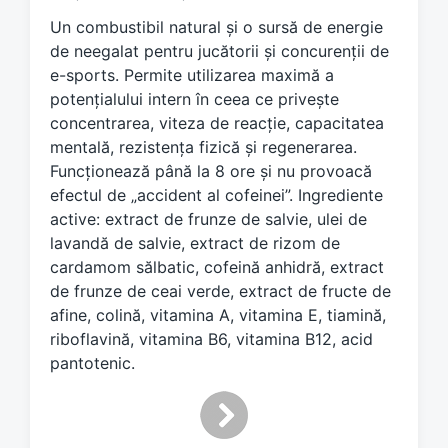
e
Un combustibil natural și o sursă de energie
d
de neegalat pentru jucătorii și concurenții de
w
e-sports. Permite utilizarea maximă a
i
potențialului intern în ceea ce privește
t
h
concentrarea, viteza de reacție, capacitatea
mentală, rezistența fizică și regenerarea.
Funcționează până la 8 ore și nu provoacă
efectul de „accident al cofeinei”. Ingrediente
active: extract de frunze de salvie, ulei de
lavandă de salvie, extract de rizom de
cardamom sălbatic, cofeină anhidră, extract
de frunze de ceai verde, extract de fructe de
afine, colină, vitamina A, vitamina E, tiamină,
riboflavină, vitamina B6, vitamina B12, acid
pantotenic.