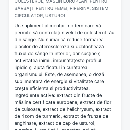
a
COLESTEROL
MĂSLIN EUROPEAN
PENTRU
,
,
g
BĂRBAȚI
PENTRU FEMEI
PIPERINA
SISTEM
,
,
,
g
CIRCULATOR
USTUROI
,
e
d
Un supliment alimentar modern care vă
w
permite să controlați nivelul de colesterol rău
i
din sânge. Nu numai că reduce formarea
t
plăcilor de ateroscleroză și deblochează
h
fluxul de sânge în interior, dar susține și
activitatea inimii, îmbunătățește profilul
lipidic și ajută ficatul în curățarea
organismului. Este, de asemenea, o doză
suplimentară de energie și vitalitate care
crește eficiența și productivitatea.
Ingrediente active: extract din fructe de
măsline certificate europene, extract de flori
de cuișoare, extract de helichrysum, extract
de rizom de turmeric, extract de frunze de
anghinare, extract de cap de usturoi,
piperina, L-ornitină L-aspartat, colină.