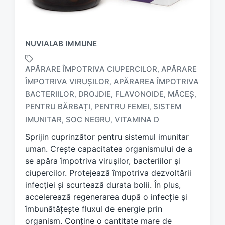
NUVIALAB IMMUNE
APĂRARE ÎMPOTRIVA CIUPERCILOR
APĂRARE
,
ÎMPOTRIVA VIRUȘILOR
APĂRAREA ÎMPOTRIVA
,
BACTERIILOR
DROJDIE
FLAVONOIDE
MĂCEȘ
,
,
,
,
T
a
PENTRU BĂRBAȚI
PENTRU FEMEI
SISTEM
,
,
g
IMUNITAR
SOC NEGRU
VITAMINA D
,
,
g
Sprijin cuprinzător pentru sistemul imunitar
e
d
uman. Crește capacitatea organismului de a
w
se apăra împotriva virușilor, bacteriilor și
i
ciupercilor. Protejează împotriva dezvoltării
t
infecției și scurtează durata bolii. În plus,
h
accelerează regenerarea după o infecție și
îmbunătățește fluxul de energie prin
organism. Conține o cantitate mare de