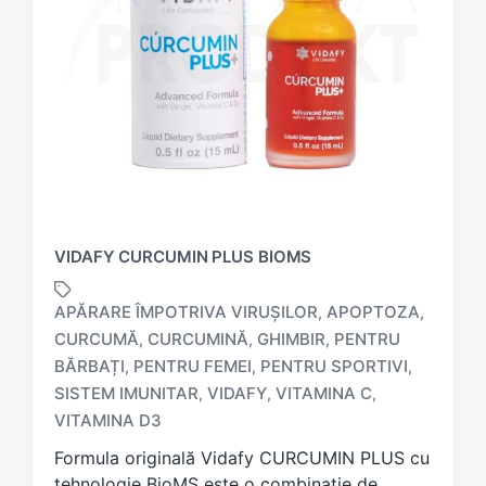
VIDAFY CURCUMIN PLUS BIOMS
APĂRARE ÎMPOTRIVA VIRUȘILOR
APOPTOZA
,
,
CURCUMĂ
CURCUMINĂ
GHIMBIR
PENTRU
,
,
,
BĂRBAȚI
PENTRU FEMEI
PENTRU SPORTIVI
,
,
,
T
a
SISTEM IMUNITAR
VIDAFY
VITAMINA C
,
,
,
g
VITAMINA D3
g
Formula originală Vidafy CURCUMIN PLUS cu
e
d
tehnologie BioMS este o combinație de