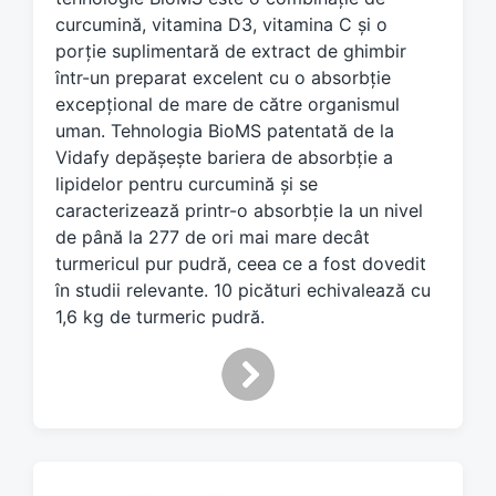
w
curcumină, vitamina D3, vitamina C și o
i
porție suplimentară de extract de ghimbir
t
într-un preparat excelent cu o absorbție
h
excepțional de mare de către organismul
uman. Tehnologia BioMS patentată de la
Vidafy depășește bariera de absorbție a
lipidelor pentru curcumină și se
caracterizează printr-o absorbție la un nivel
de până la 277 de ori mai mare decât
turmericul pur pudră, ceea ce a fost dovedit
în studii relevante. 10 picături echivalează cu
1,6 kg de turmeric pudră.