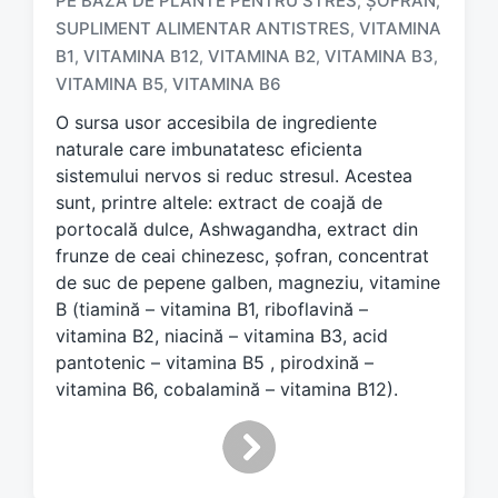
PE BAZĂ DE PLANTE PENTRU STRES
ŞOFRAN
,
,
a
SUPLIMENT ALIMENTAR ANTISTRES
VITAMINA
,
g
B1
VITAMINA B12
VITAMINA B2
VITAMINA B3
,
,
,
,
g
e
VITAMINA B5
VITAMINA B6
,
d
O sursa usor accesibila de ingrediente
w
naturale care imbunatatesc eficienta
i
sistemului nervos si reduc stresul. Acestea
t
h
sunt, printre altele: extract de coajă de
portocală dulce, Ashwagandha, extract din
frunze de ceai chinezesc, șofran, concentrat
de suc de pepene galben, magneziu, vitamine
B (tiamină – vitamina B1, riboflavină –
vitamina B2, niacină – vitamina B3, acid
pantotenic – vitamina B5 , pirodxină –
vitamina B6, cobalamină – vitamina B12).