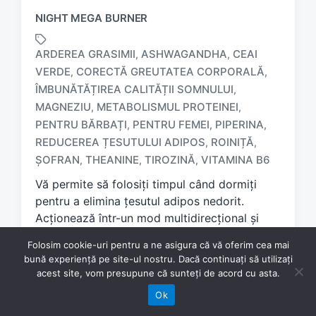
NIGHT MEGA BURNER
ARDEREA GRASIMII
ASHWAGANDHA
CEAI
,
,
VERDE
CORECTĂ GREUTATEA CORPORALĂ
,
,
ÎMBUNĂTĂȚIREA CALITĂȚII SOMNULUI
,
MAGNEZIU
METABOLISMUL PROTEINEI
,
,
T
a
PENTRU BĂRBAȚI
PENTRU FEMEI
PIPERINA
,
,
,
g
REDUCEREA ȚESUTULUI ADIPOS
ROINIȚĂ
,
,
g
ŞOFRAN
THEANINE
TIROZINĂ
VITAMINA B6
,
,
,
e
d
Vă permite să folosiți timpul când dormiți
w
pentru a elimina țesutul adipos nedorit.
i
Acționează într-un mod multidirecțional și
t
sinergic în direcția atingerii unei greutăți
h
Folosim cookie-uri pentru a ne asigura că vă oferim cea mai
corporale sănătoase și, în același timp,
bună experiență pe site-ul nostru. Dacă continuați să utilizați
facilitează obținerea unei stări de relaxare și
acest site, vom presupune că sunteți de acord cu asta.
adormire. Imbunatateste calitatea somnului si
Ok
in acelasi timp stimuleaza metabolismul