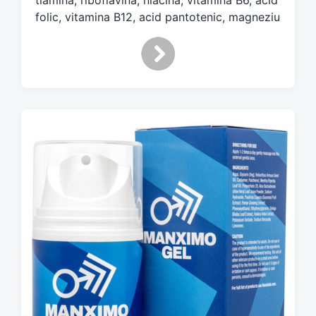
tiamină, riboflavină, niacină, vitamina B6, acid
folic, vitamina B12, acid pantotenic, magneziu