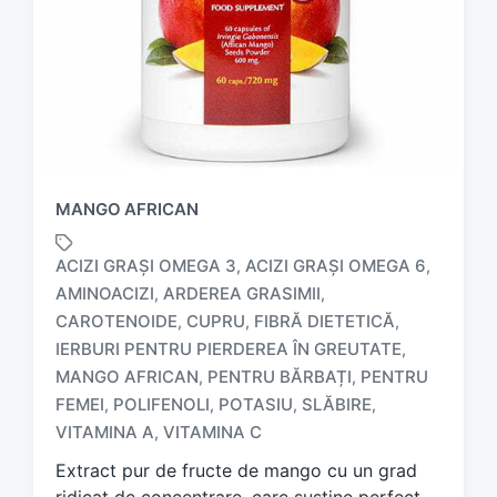
MANGO AFRICAN
ACIZI GRAȘI OMEGA 3
ACIZI GRAȘI OMEGA 6
,
,
AMINOACIZI
ARDEREA GRASIMII
,
,
CAROTENOIDE
CUPRU
FIBRĂ DIETETICĂ
,
,
,
IERBURI PENTRU PIERDEREA ÎN GREUTATE
,
T
a
MANGO AFRICAN
PENTRU BĂRBAȚI
PENTRU
,
,
g
FEMEI
POLIFENOLI
POTASIU
SLĂBIRE
,
,
,
,
g
VITAMINA A
VITAMINA C
,
e
d
Extract pur de fructe de mango cu un grad
w