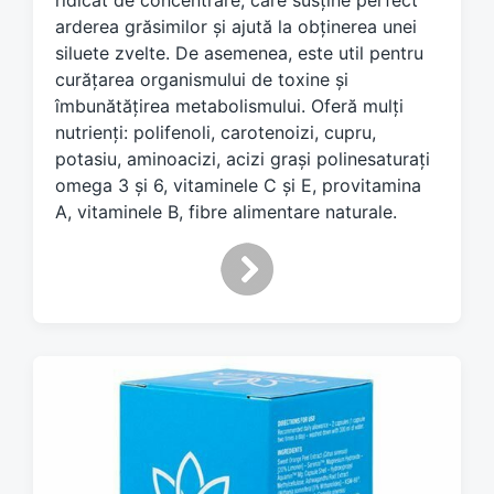
ridicat de concentrare, care susține perfect
i
arderea grăsimilor și ajută la obținerea unei
t
siluete zvelte. De asemenea, este util pentru
h
curățarea organismului de toxine și
îmbunătățirea metabolismului. Oferă mulți
nutrienți: polifenoli, carotenoizi, cupru,
potasiu, aminoacizi, acizi grași polinesaturați
omega 3 și 6, vitaminele C și E, provitamina
A, vitaminele B, fibre alimentare naturale.