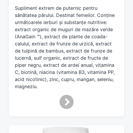
e
Supliment extrem de puternic pentru
d
sănătatea părului. Destinat femeilor. Conține
w
următoarele ierburi și substanțe nutritive:
i
extract organic de muguri de mazăre verde
t
h
(AnaGain ™), extract de plante de coada-
calului, extract de frunze de urzică, extract
de tulpină de bambus, extract de frunze de
lucernă, sulf organic, extract de fructe de
piper negru, extract de ardei anual, vitamina
C, biotină, niacina (vitamina B3, vitamina PP,
acid nicotinic), zinc, cupru, mangan, seleniu,
magneziu.