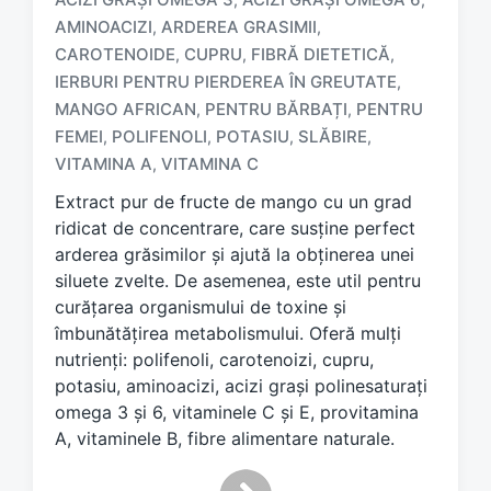
AMINOACIZI
ARDEREA GRASIMII
,
,
CAROTENOIDE
CUPRU
FIBRĂ DIETETICĂ
,
,
,
IERBURI PENTRU PIERDEREA ÎN GREUTATE
,
T
a
MANGO AFRICAN
PENTRU BĂRBAȚI
PENTRU
,
,
g
FEMEI
POLIFENOLI
POTASIU
SLĂBIRE
,
,
,
,
g
VITAMINA A
VITAMINA C
,
e
d
Extract pur de fructe de mango cu un grad
w
ridicat de concentrare, care susține perfect
i
arderea grăsimilor și ajută la obținerea unei
t
siluete zvelte. De asemenea, este util pentru
h
curățarea organismului de toxine și
îmbunătățirea metabolismului. Oferă mulți
nutrienți: polifenoli, carotenoizi, cupru,
potasiu, aminoacizi, acizi grași polinesaturați
omega 3 și 6, vitaminele C și E, provitamina
A, vitaminele B, fibre alimentare naturale.