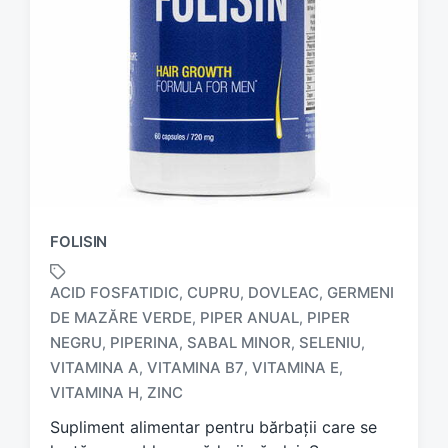
FOLISIN
ACID FOSFATIDIC
CUPRU
DOVLEAC
GERMENI
,
,
,
DE MAZĂRE VERDE
PIPER ANUAL
PIPER
,
,
NEGRU
PIPERINA
SABAL MINOR
SELENIU
,
,
,
,
T
a
VITAMINA A
VITAMINA B7
VITAMINA E
,
,
,
g
VITAMINA H
ZINC
,
g
Supliment alimentar pentru bărbații care se
e