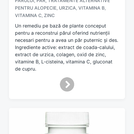
PĂRULUI
PĂR
TRATAMENTE ALTERNATIVE
,
,
T
a
PENTRU ALOPECIE
URZICA
VITAMINA B
,
,
,
g
VITAMINA C
ZINC
,
g
Un remediu pe bază de plante conceput
e
d
pentru a reconstrui părul oferind nutrienții
w
necesari pentru a avea un păr puternic și des.
i
Ingrediente active: extract de coada-calului,
t
extract de urzica, colagen, oxid de zinc,
h
vitamine B, L-cisteina, vitamina C, gluconat
de cupru.