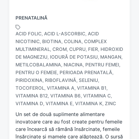
PRENATALINĂ
ACID FOLIC
ACID L-ASCORBIC
ACID
,
,
NICOTINIC
BIOTINA
COLINA
COMPLEX
,
,
,
MULTIMINERAL
CROM
CUPRU
FIER
HIDROXID
,
,
,
,
DE MAGNEZIU
IODURĂ DE POTASIU
MANGAN
,
,
,
METILCOBALAMINA
NIACINA
PENTRU FEMEI
,
,
,
T
PENTRU O FEMEIE
PERIOADA PRENATALĂ
,
,
a
PIRIDOXINA
RIBOFLAVINĂ
SELENIU
,
,
,
g
TOCOFEROL
VITAMINA A
VITAMINA B1
,
,
,
g
e
VITAMINA B12
VITAMINA B6
VITAMINA C
,
,
,
d
VITAMINA D
VITAMINA E
VITAMINA K
ZINC
,
,
,
w
Un set de două suplimente alimentare
i
t
inovatoare care au fost create pentru femeile
h
care încearcă să rămână însărcinate, femeile
însărcinate și mamele care alăptează. O sursă