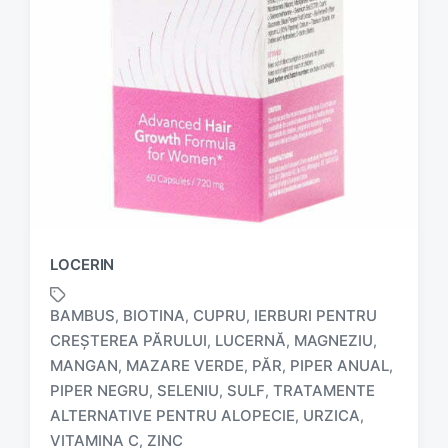
LOCERIN
BAMBUS
BIOTINA
CUPRU
IERBURI PENTRU
,
,
,
CREȘTEREA PĂRULUI
LUCERNĂ
MAGNEZIU
,
,
,
MANGAN
MAZARE VERDE
PĂR
PIPER ANUAL
,
,
,
,
T
PIPER NEGRU
SELENIU
SULF
TRATAMENTE
,
,
,
a
ALTERNATIVE PENTRU ALOPECIE
URZICA
,
,
g
VITAMINA C
ZINC
,
g