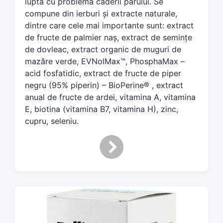
d
luptă cu problema căderii părului. Se
w
compune din ierburi și extracte naturale,
i
dintre care cele mai importante sunt: extract
t
de fructe de palmier naș, extract de semințe
h
de dovleac, extract organic de muguri de
mazăre verde, EVNolMax™, PhosphaMax –
acid fosfatidic, extract de fructe de piper
negru (95% piperin) – BioPerine® , extract
anual de fructe de ardei, vitamina A, vitamina
E, biotina (vitamina B7, vitamina H), zinc,
cupru, seleniu.