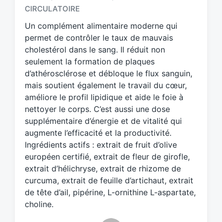
g
CIRCULATOIRE
e
d
Un complément alimentaire moderne qui
w
permet de contrôler le taux de mauvais
i
cholestérol dans le sang. Il réduit non
t
seulement la formation de plaques
h
d’athérosclérose et débloque le flux sanguin,
mais soutient également le travail du cœur,
améliore le profil lipidique et aide le foie à
nettoyer le corps. C’est aussi une dose
supplémentaire d’énergie et de vitalité qui
augmente l’efficacité et la productivité.
Ingrédients actifs : extrait de fruit d’olive
européen certifié, extrait de fleur de girofle,
extrait d’hélichryse, extrait de rhizome de
curcuma, extrait de feuille d’artichaut, extrait
de tête d’ail, pipérine, L-ornithine L-aspartate,
choline.