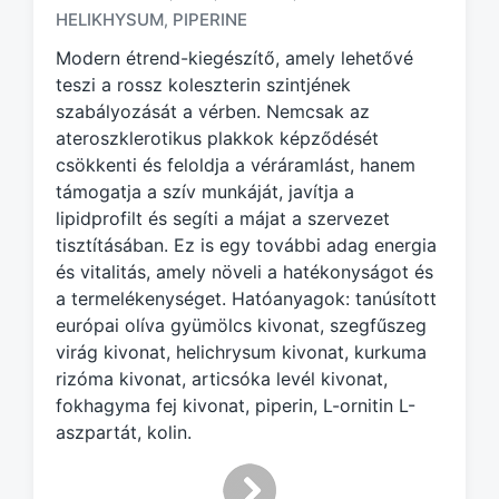
g
HELIKHYSUM
PIPERINE
,
e
d
Modern étrend-kiegészítő, amely lehetővé
w
teszi a rossz koleszterin szintjének
i
szabályozását a vérben. Nemcsak az
t
ateroszklerotikus plakkok képződését
h
csökkenti és feloldja a véráramlást, hanem
támogatja a szív munkáját, javítja a
lipidprofilt és segíti a májat a szervezet
tisztításában. Ez is egy további adag energia
és vitalitás, amely növeli a hatékonyságot és
a termelékenységet. Hatóanyagok: tanúsított
európai olíva gyümölcs kivonat, szegfűszeg
virág kivonat, helichrysum kivonat, kurkuma
rizóma kivonat, articsóka levél kivonat,
fokhagyma fej kivonat, piperin, L-ornitin L-
aszpartát, kolin.