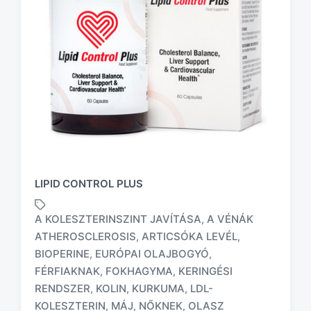
LIPID CONTROL PLUS
A KOLESZTERINSZINT JAVÍTÁSA
A VÉNÁK
,
ATHEROSCLEROSIS
ARTICSÓKA LEVÉL
,
,
BIOPERINE
EURÓPAI OLAJBOGYÓ
,
,
FÉRFIAKNAK
FOKHAGYMA
KERINGÉSI
,
,
T
a
RENDSZER
KOLIN
KURKUMA
LDL-
,
,
,
g
KOLESZTERIN
MÁJ
NŐKNEK
OLASZ
,
,
,