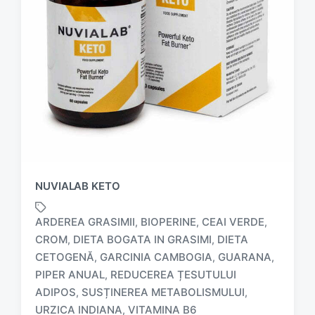
NUVIALAB KETO
ARDEREA GRASIMII
BIOPERINE
CEAI VERDE
,
,
,
CROM
DIETA BOGATA IN GRASIMI
DIETA
,
,
CETOGENĂ
GARCINIA CAMBOGIA
GUARANA
,
,
,
T
PIPER ANUAL
REDUCEREA ȚESUTULUI
,
a
ADIPOS
SUSȚINEREA METABOLISMULUI
,
,
g
URZICA INDIANA
VITAMINA B6
,
g