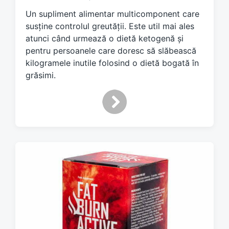
e
Un supliment alimentar multicomponent care
d
susține controlul greutății. Este util mai ales
w
atunci când urmează o dietă ketogenă și
i
pentru persoanele care doresc să slăbească
t
h
kilogramele inutile folosind o dietă bogată în
grăsimi.