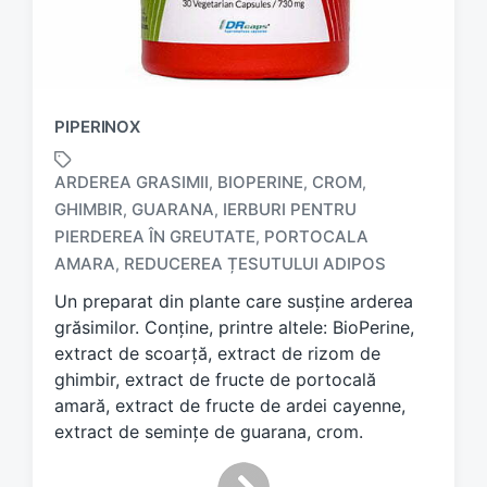
PIPERINOX
ARDEREA GRASIMII
BIOPERINE
CROM
,
,
,
GHIMBIR
GUARANA
IERBURI PENTRU
,
,
T
PIERDEREA ÎN GREUTATE
PORTOCALA
,
a
AMARA
REDUCEREA ȚESUTULUI ADIPOS
,
g
g
Un preparat din plante care susține arderea
e
grăsimilor. Conține, printre altele: BioPerine,
d
extract de scoarță, extract de rizom de
w
ghimbir, extract de fructe de portocală
i
amară, extract de fructe de ardei cayenne,
t
h
extract de semințe de guarana, crom.