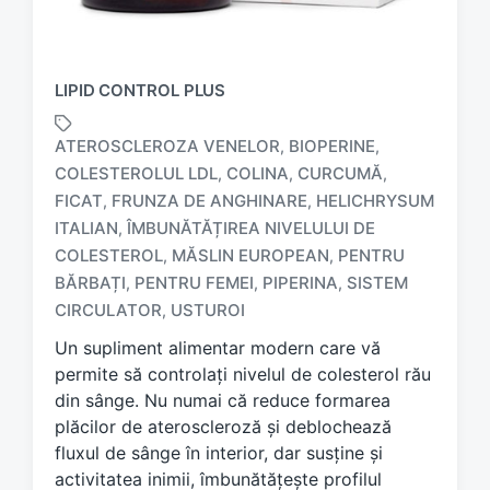
LIPID CONTROL PLUS
ATEROSCLEROZA VENELOR
BIOPERINE
,
,
COLESTEROLUL LDL
COLINA
CURCUMĂ
,
,
,
FICAT
FRUNZA DE ANGHINARE
HELICHRYSUM
,
,
ITALIAN
ÎMBUNĂTĂȚIREA NIVELULUI DE
,
T
a
COLESTEROL
MĂSLIN EUROPEAN
PENTRU
,
,
g
BĂRBAȚI
PENTRU FEMEI
PIPERINA
SISTEM
,
,
,
g
CIRCULATOR
USTUROI
,
e
d
Un supliment alimentar modern care vă
w
permite să controlați nivelul de colesterol rău
i
din sânge. Nu numai că reduce formarea
t
plăcilor de ateroscleroză și deblochează
h
fluxul de sânge în interior, dar susține și
activitatea inimii, îmbunătățește profilul