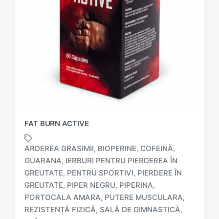
FAT BURN ACTIVE
ARDEREA GRASIMII
BIOPERINE
COFEINĂ
,
,
,
GUARANA
IERBURI PENTRU PIERDEREA ÎN
,
GREUTATE
PENTRU SPORTIVI
PIERDERE ÎN
,
,
GREUTATE
PIPER NEGRU
PIPERINA
,
,
,
T
PORTOCALA AMARA
PUTERE MUSCULARA
,
,
a
REZISTENȚĂ FIZICĂ
SALĂ DE GIMNASTICĂ
,
,
g