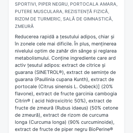
SPORTIVI
PIPER NEGRU
PORTOCALA AMARA
,
,
,
T
a
PUTERE MUSCULARA
REZISTENȚĂ FIZICĂ
,
,
g
RIZOM DE TURMERIC
SALĂ DE GIMNASTICĂ
,
,
g
ZMEURĂ
e
d
Reducerea rapidă a țesutului adipos, chiar și
w
în zonele cele mai dificile. În plus, menținerea
i
nivelului optim de zahăr din sânge și reglarea
t
metabolismului. Conține ingrediente care ard
h
activ țesutul adipos: extract de citrice și
guarana (SINETROL®), extract de semințe de
guarana (Paullinia cupana Kunth), extract de
portocale (Citrus sinensis L. Osbeck)] (20%
flavone), extract de fructe garcinia cambogia
Citrin® ( acid hidroxicitric 50%), extract de
fructe de zmeură (Rubus idaeus) (50% cetone
de zmeură), extract de rizom de curcuma
longa (Curcuma longa) (90% curcuminoide),
extract de fructe de piper negru BioPerine®