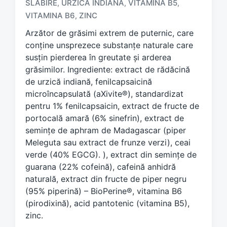
SLĂBIRE
URZICA INDIANA
VITAMINA B5
,
,
,
g
e
VITAMINA B6
ZINC
,
d
Arzător de grăsimi extrem de puternic, care
w
conține unsprezece substanțe naturale care
i
susțin pierderea în greutate și arderea
t
h
grăsimilor. Ingrediente: extract de rădăcină
de urzică indiană, fenilcapsaicină
microîncapsulată (aXivite®), standardizat
pentru 1% fenilcapsaicin, extract de fructe de
portocală amară (6% sinefrin), extract de
semințe de aphram de Madagascar (piper
Meleguta sau extract de frunze verzi), ceai
verde (40% EGCG). ), extract din semințe de
guarana (22% cofeină), cafeină anhidră
naturală, extract din fructe de piper negru
(95% piperină) – BioPerine®, vitamina B6
(pirodixină), acid pantotenic (vitamina B5),
zinc.