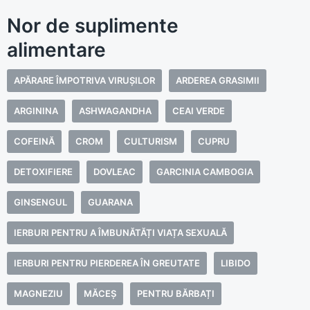
Nor de suplimente
alimentare
APĂRARE ÎMPOTRIVA VIRUȘILOR
ARDEREA GRASIMII
ARGININA
ASHWAGANDHA
CEAI VERDE
COFEINĂ
CROM
CULTURISM
CUPRU
DETOXIFIERE
DOVLEAC
GARCINIA CAMBOGIA
GINSENGUL
GUARANA
IERBURI PENTRU A ÎMBUNĂTĂȚI VIAȚA SEXUALĂ
IERBURI PENTRU PIERDEREA ÎN GREUTATE
LIBIDO
MAGNEZIU
MĂCEȘ
PENTRU BĂRBAȚI