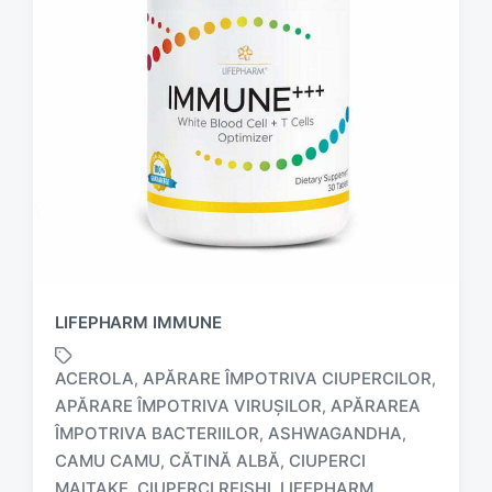
LIFEPHARM IMMUNE
ACEROLA
APĂRARE ÎMPOTRIVA CIUPERCILOR
,
,
APĂRARE ÎMPOTRIVA VIRUȘILOR
APĂRAREA
,
ÎMPOTRIVA BACTERIILOR
ASHWAGANDHA
,
,
CAMU CAMU
CĂTINĂ ALBĂ
CIUPERCI
,
,
T
a
MAITAKE
CIUPERCI REISHI
LIFEPHARM
,
,
,