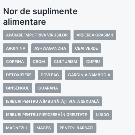
Nor de suplimente
alimentare
APĂRARE ÎMPOTRIVA VIRUȘILOR
ARDEREA GRASIMII
ARGININA
ASHWAGANDHA
CEAI VERDE
COFEINĂ
CROM
CULTURISM
CUPRU
DETOXIFIERE
DOVLEAC
GARCINIA CAMBOGIA
GINSENGUL
GUARANA
IERBURI PENTRU A ÎMBUNĂTĂȚI VIAȚA SEXUALĂ
IERBURI PENTRU PIERDEREA ÎN GREUTATE
LIBIDO
MAGNEZIU
MĂCEȘ
PENTRU BĂRBAȚI