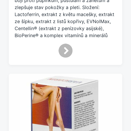
boji proti pupínkům, pustulám a zánětům a
e
zlepšuje stav pokožky a pleti. Složení:
n
Lactoferrin, extrakt z květu macešky, extrakt
o
ze šípku, extrakt z listů kopřivy, EVNolMax,
t
a
Centellin® (extrakt z penízovky asijské),
g
BioPerine® a komplex vitamínů a minerálů
e
m
: