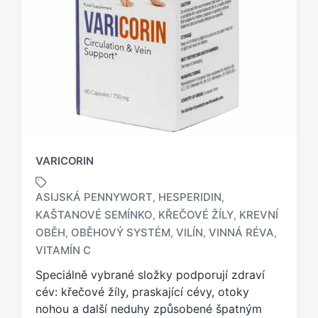
VARICORIN
ASIJSKÁ PENNYWORT
HESPERIDIN
,
,
KAŠTANOVÉ SEMÍNKO
KŘEČOVÉ ŽÍLY
KREVNÍ
,
,
O
OBĚH
OBĚHOVÝ SYSTÉM
VILÍN
VINNÁ RÉVA
,
,
,
,
z
VITAMÍN C
n
a
Speciálně vybrané složky podporují zdraví
č
cév: křečové žíly, praskající cévy, otoky
e
nohou a další neduhy způsobené špatným
n