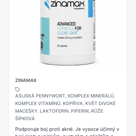
ZINAMAX
ASIJSKÁ PENNYWORT
KOMPLEX MINERÁLŮ
,
,
KOMPLEX VITAMÍNŮ
KOPŘIVA
KVĚT DIVOKÉ
,
,
O
MACEŠKY
LAKTOFERIN
PIPERIN
RŮŽE
,
,
,
z
ŠÍPKOVÁ
n
a
Podporuje boj proti akné. Je vysoce účinný v
č