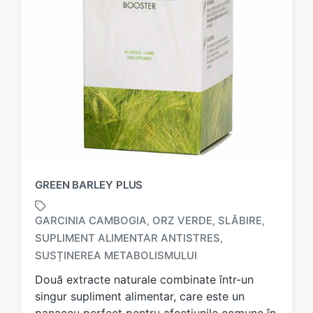
GREEN BARLEY PLUS
GARCINIA CAMBOGIA
ORZ VERDE
SLĂBIRE
,
,
,
SUPLIMENT ALIMENTAR ANTISTRES
,
T
a
SUSȚINEREA METABOLISMULUI
g
Două extracte naturale combinate într-un
g
singur supliment alimentar, care este un
e
d