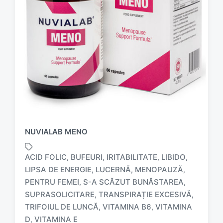
NUVIALAB MENO
ACID FOLIC
BUFEURI
IRITABILITATE
LIBIDO
,
,
,
,
LIPSA DE ENERGIE
LUCERNĂ
MENOPAUZĂ
,
,
,
PENTRU FEMEI
S-A SCĂZUT BUNĂSTAREA
,
,
T
SUPRASOLICITARE
TRANSPIRAȚIE EXCESIVĂ
,
,
a
TRIFOIUL DE LUNCĂ
VITAMINA B6
VITAMINA
,
,
g
D
VITAMINA E
,
g