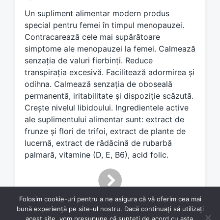
e
Un supliment alimentar modern produs
d
special pentru femei în timpul menopauzei.
w
Contracarează cele mai supărătoare
i
simptome ale menopauzei la femei. Calmează
t
h
senzația de valuri fierbinți. Reduce
transpirația excesivă. Facilitează adormirea și
odihna. Calmează senzația de oboseală
permanentă, iritabilitate și dispoziție scăzută.
Crește nivelul libidoului. Ingredientele active
ale suplimentului alimentar sunt: extract de
frunze și flori de trifoi, extract de plante de
lucernă, extract de rădăcină de rubarbă
palmară, vitamine (D, E, B6), acid folic.
Folosim cookie-uri pentru a ne asigura că vă oferim cea mai
bună experiență pe site-ul nostru. Dacă continuați să utilizați
acest site, vom presupune că sunteți de acord cu asta.