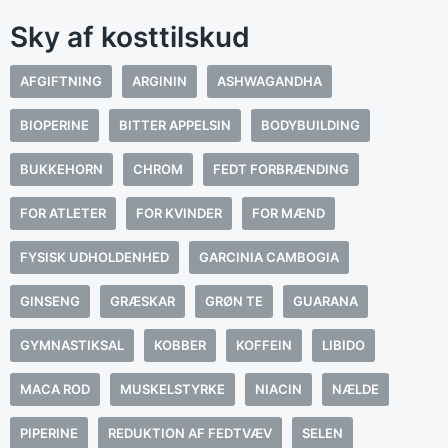
Sky af kosttilskud
AFGIFTNING
ARGININ
ASHWAGANDHA
BIOPERINE
BITTER APPELSIN
BODYBUILDING
BUKKEHORN
CHROM
FEDT FORBRÆNDING
FOR ATLETER
FOR KVINDER
FOR MÆND
FYSISK UDHOLDENHED
GARCINIA CAMBOGIA
GINSENG
GRÆSKAR
GRØN TE
GUARANA
GYMNASTIKSAL
KOBBER
KOFFEIN
LIBIDO
MACA ROD
MUSKELSTYRKE
NIACIN
NÆLDE
PIPERINE
REDUKTION AF FEDTVÆV
SELEN