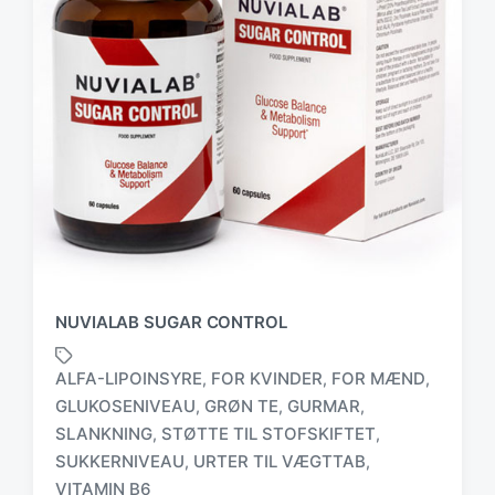
NUVIALAB SUGAR CONTROL
ALFA-LIPOINSYRE
FOR KVINDER
FOR MÆND
,
,
,
GLUKOSENIVEAU
GRØN TE
GURMAR
,
,
,
SLANKNING
STØTTE TIL STOFSKIFTET
,
,
T
a
SUKKERNIVEAU
URTER TIL VÆGTTAB
,
,
g
VITAMIN B6