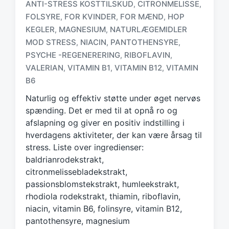
ANTI-STRESS KOSTTILSKUD
CITRONMELISSE
,
,
FOLSYRE
FOR KVINDER
FOR MÆND
HOP
,
,
,
KEGLER
MAGNESIUM
NATURLÆGEMIDLER
,
,
MOD STRESS
NIACIN
PANTOTHENSYRE
,
,
,
T
a
PSYCHE -REGENERERING
RIBOFLAVIN
,
,
g
VALERIAN
VITAMIN B1
VITAMIN B12
VITAMIN
,
,
,
g
B6
e
d
Naturlig og effektiv støtte under øget nervøs
w
spænding. Det er med til at opnå ro og
i
afslapning og giver en positiv indstilling i
t
hverdagens aktiviteter, der kan være årsag til
h
stress. Liste over ingredienser:
baldrianrodekstrakt,
citronmelissebladekstrakt,
passionsblomstekstrakt, humleekstrakt,
rhodiola rodekstrakt, thiamin, riboflavin,
niacin, vitamin B6, folinsyre, vitamin B12,
pantothensyre, magnesium