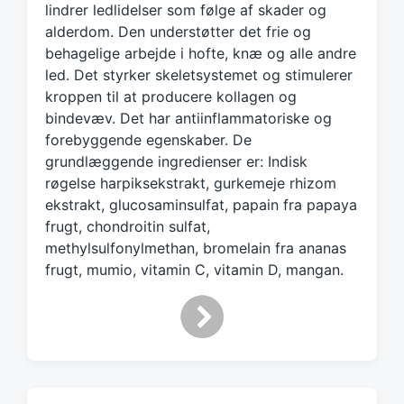
lindrer ledlidelser som følge af skader og
w
alderdom. Den understøtter det frie og
i
behagelige arbejde i hofte, knæ og alle andre
t
h
led. Det styrker skeletsystemet og stimulerer
kroppen til at producere kollagen og
bindevæv. Det har antiinflammatoriske og
forebyggende egenskaber. De
grundlæggende ingredienser er: Indisk
røgelse harpiksekstrakt, gurkemeje rhizom
ekstrakt, glucosaminsulfat, papain fra papaya
frugt, chondroitin sulfat,
methylsulfonylmethan, bromelain fra ananas
frugt, mumio, vitamin C, vitamin D, mangan.