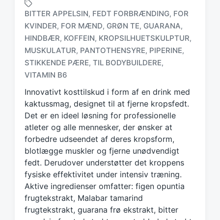
BITTER APPELSIN
FEDT FORBRÆNDING
FOR
,
,
KVINDER
FOR MÆND
GRØN TE
GUARANA
,
,
,
,
HINDBÆR
KOFFEIN
KROPSILHUETSKULPTUR
,
,
,
T
MUSKULATUR
PANTOTHENSYRE
PIPERINE
,
,
,
a
STIKKENDE PÆRE
TIL BODYBUILDERE
,
,
g
VITAMIN B6
g
e
Innovativt kosttilskud i form af en drink med
d
kaktussmag, designet til at fjerne kropsfedt.
w
Det er en ideel løsning for professionelle
i
atleter og alle mennesker, der ønsker at
t
h
forbedre udseendet af deres kropsform,
blotlægge muskler og fjerne unødvendigt
fedt. Derudover understøtter det kroppens
fysiske effektivitet under intensiv træning.
Aktive ingredienser omfatter: figen opuntia
frugtekstrakt, Malabar tamarind
frugtekstrakt, guarana frø ekstrakt, bitter