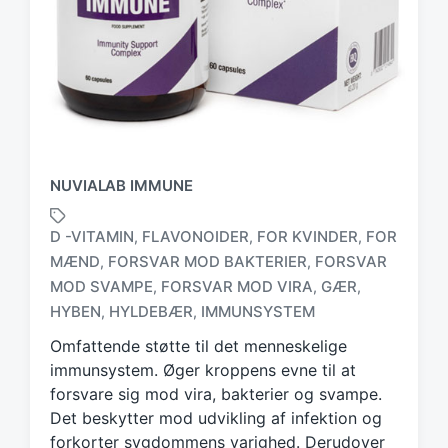
NUVIALAB IMMUNE
D -VITAMIN
FLAVONOIDER
FOR KVINDER
FOR
,
,
,
MÆND
FORSVAR MOD BAKTERIER
FORSVAR
,
,
T
MOD SVAMPE
FORSVAR MOD VIRA
GÆR
,
,
,
a
HYBEN
HYLDEBÆR
IMMUNSYSTEM
,
,
g
g
Omfattende støtte til det menneskelige
e
immunsystem. Øger kroppens evne til at
d
forsvare sig mod vira, bakterier og svampe.
w
Det beskytter mod udvikling af infektion og
i
forkorter sygdommens varighed. Derudover
t