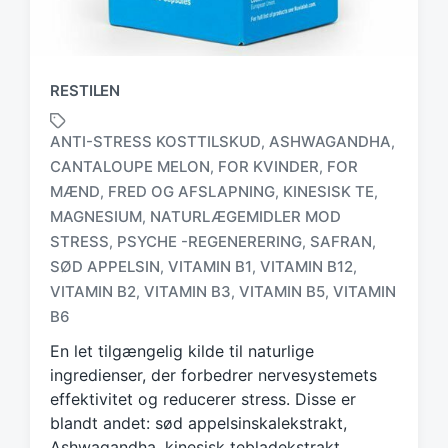
RESTILEN
ANTI-STRESS KOSTTILSKUD
ASHWAGANDHA
,
,
CANTALOUPE MELON
FOR KVINDER
FOR
,
,
MÆND
FRED OG AFSLAPNING
KINESISK TE
,
,
,
MAGNESIUM
NATURLÆGEMIDLER MOD
,
T
STRESS
PSYCHE -REGENERERING
SAFRAN
,
,
,
a
SØD APPELSIN
VITAMIN B1
VITAMIN B12
,
,
,
g
VITAMIN B2
VITAMIN B3
VITAMIN B5
VITAMIN
,
,
,
g
e
B6
d
En let tilgængelig kilde til naturlige
w
ingredienser, der forbedrer nervesystemets
i
effektivitet og reducerer stress. Disse er
t
h
blandt andet: sød appelsinskalekstrakt,
Ashwagandha, kinesisk tebladekstrakt,