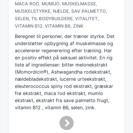
T
MACA ROD
MUMIJO
MUSKELMASSE
,
,
,
a
MUSKELSTYRKE
NÆLDE
SAV PALMETTO
,
,
,
g
SELEN
TIL BODYBUILDERE
VITALITET
,
,
,
g
e
VITAMIN B12
VITAMIN B6
ZINK
,
,
d
Beregnet til personer, der træner styrke. Det
w
understøtter opbygning af muskelmasse og
i
accelererer regenerering efter træning. Har
t
h
en positiv effekt på seksuel aktivitet. En rig
liste af ingredienser: bitter melonekstrakt
(Momordicin®), Ashwagandha rodekstrakt,
nældebladekstrakt, lucerne urteekstrakt,
eleuterococcus spiny rod ekstrakt, græskar
frø ekstrakt, maca rod ekstrakt, mumio
ekstrakt, ekstrakt fra save palmetto frugt,
vitamin B12 , vitamin B6, selen, zink.