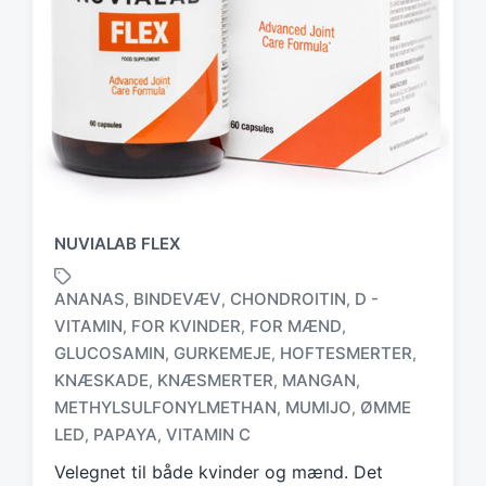
NUVIALAB FLEX
ANANAS
BINDEVÆV
CHONDROITIN
D -
,
,
,
VITAMIN
FOR KVINDER
FOR MÆND
,
,
,
GLUCOSAMIN
GURKEMEJE
HOFTESMERTER
,
,
,
T
KNÆSKADE
KNÆSMERTER
MANGAN
,
,
,
a
METHYLSULFONYLMETHAN
MUMIJO
ØMME
,
,
g
LED
PAPAYA
VITAMIN C
,
,
g
e
Velegnet til både kvinder og mænd. Det
d