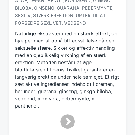
ALOE
D-PANTHENOL
FOR MÆND
GINKGO
,
,
,
BILOBA
GINSENG
GUARANA
PEBERMYNTE
,
,
,
,
T
SEXLIV
STÆRK EREKTION
URTER TIL AT
,
,
a
FORBEDRE SEXLIVET
VEDBEND
,
g
g
Naturlige ekstrakter med en stærk effekt, der
e
hjælper med at opnå tilfredsstillelse på den
d
seksuelle sfære. Sikker og effektiv handling
w
med en øjeblikkelig virkning af en stærk
i
erektion. Metoden består i at øge
t
h
blodtilførslen til penis, hvilket garanterer en
langvarig erektion under hele samlejet. Et rigt
sæt aktive ingredienser indeholdt i cremen,
herunder: guarana, ginseng, ginkgo biloba,
vedbend, aloe vera, pebermynte, d-
panthenol.