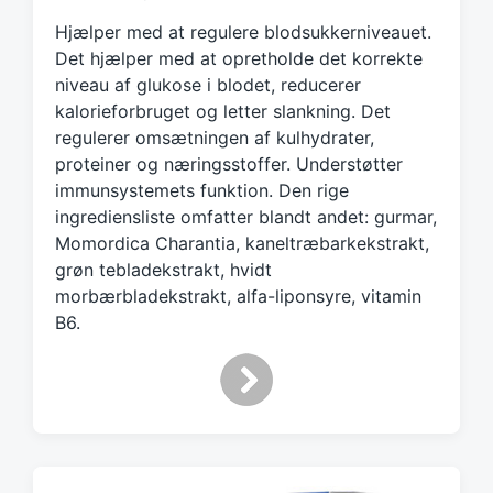
g
Hjælper med at regulere blodsukkerniveauet.
e
d
Det hjælper med at opretholde det korrekte
w
niveau af glukose i blodet, reducerer
i
kalorieforbruget og letter slankning. Det
t
regulerer omsætningen af kulhydrater,
h
proteiner og næringsstoffer. Understøtter
immunsystemets funktion. Den rige
ingrediensliste omfatter blandt andet: gurmar,
Momordica Charantia, kaneltræbarkekstrakt,
grøn tebladekstrakt, hvidt
morbærbladekstrakt, alfa-liponsyre, vitamin
B6.