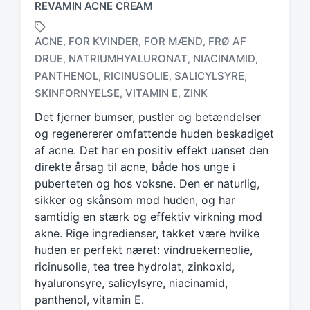
REVAMIN ACNE CREAM
ACNE
FOR KVINDER
FOR MÆND
FRØ AF
,
,
,
DRUE
NATRIUMHYALURONAT
NIACINAMID
,
,
,
T
PANTHENOL
RICINUSOLIE
SALICYLSYRE
,
,
,
a
SKINFORNYELSE
VITAMIN E
ZINK
,
,
g
g
Det fjerner bumser, pustler og betændelser
e
og regenererer omfattende huden beskadiget
d
af acne. Det har en positiv effekt uanset den
w
direkte årsag til acne, både hos unge i
i
puberteten og hos voksne. Den er naturlig,
t
h
sikker og skånsom mod huden, og har
samtidig en stærk og effektiv virkning mod
akne. Rige ingredienser, takket være hvilke
huden er perfekt næret: vindruekerneolie,
ricinusolie, tea tree hydrolat, zinkoxid,
hyaluronsyre, salicylsyre, niacinamid,
panthenol, vitamin E.