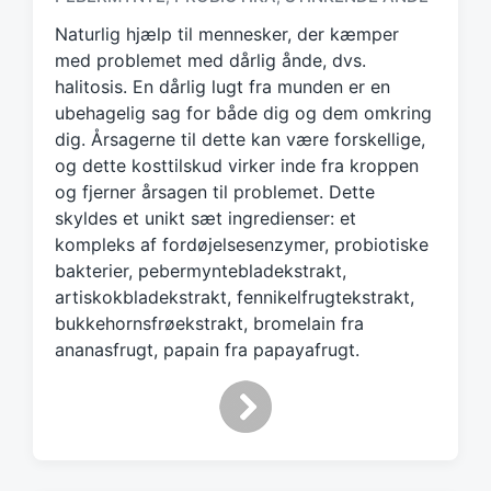
g
g
Naturlig hjælp til mennesker, der kæmper
e
med problemet med dårlig ånde, dvs.
d
halitosis. En dårlig lugt fra munden er en
w
ubehagelig sag for både dig og dem omkring
i
dig. Årsagerne til dette kan være forskellige,
t
h
og dette kosttilskud virker inde fra kroppen
og fjerner årsagen til problemet. Dette
skyldes et unikt sæt ingredienser: et
kompleks af fordøjelsesenzymer, probiotiske
bakterier, pebermyntebladekstrakt,
artiskokbladekstrakt, fennikelfrugtekstrakt,
bukkehornsfrøekstrakt, bromelain fra
ananasfrugt, papain fra papayafrugt.