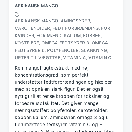
AFRIKANSK MANGO
AFRIKANSK MANGO
AMINOSYRER
,
,
CAROTENOIDER
FEDT FORBRÆNDING
FOR
,
,
KVINDER
FOR MÆND
KALIUM
KOBBER
,
,
,
,
T
KOSTFIBRE
OMEGA FEDTSYRER 3
OMEGA
,
,
a
FEDTSYRER 6
POLYFENOLER
SLANKNING
,
,
,
g
URTER TIL VÆGTTAB
VITAMIN A
VITAMIN C
,
,
g
e
Ren mangofrugtekstrakt med høj
d
koncentrationsgrad, som perfekt
w
understøtter fedtforbrændingen og hjælper
i
med at opnå en slank figur. Det er også
t
h
nyttigt til at rense kroppen for toksiner og
forbedre stofskiftet. Det giver mange
næringsstoffer: polyfenoler, carotenoider,
kobber, kalium, aminosyrer, omega 3 og 6
flerumættede fedtsyrer, vitamin C og E,
provitamin A, B vitaminer, naturlige kostfibre.