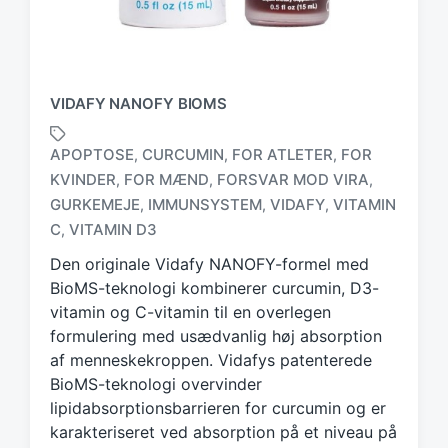
VIDAFY NANOFY BIOMS
APOPTOSE
CURCUMIN
FOR ATLETER
FOR
,
,
,
KVINDER
FOR MÆND
FORSVAR MOD VIRA
,
,
,
T
GURKEMEJE
IMMUNSYSTEM
VIDAFY
VITAMIN
,
,
,
a
C
VITAMIN D3
,
g
g
Den originale Vidafy NANOFY-formel med
e
BioMS-teknologi kombinerer curcumin, D3-
d
vitamin og C-vitamin til en overlegen
w
formulering med usædvanlig høj absorption
i
af menneskekroppen. Vidafys patenterede
t
h
BioMS-teknologi overvinder
lipidabsorptionsbarrieren for curcumin og er
karakteriseret ved absorption på et niveau på