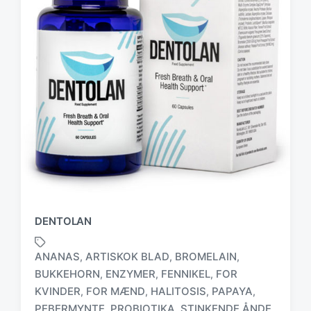
DENTOLAN
ANANAS
ARTISKOK BLAD
BROMELAIN
,
,
,
BUKKEHORN
ENZYMER
FENNIKEL
FOR
,
,
,
T
KVINDER
FOR MÆND
HALITOSIS
PAPAYA
,
,
,
,
a
PEBERMYNTE
PROBIOTIKA
STINKENDE ÅNDE
,
,