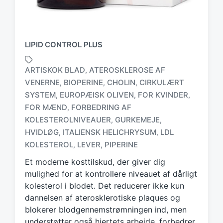
LIPID CONTROL PLUS
ARTISKOK BLAD
ATEROSKLEROSE AF
,
VENERNE
BIOPERINE
CHOLIN
CIRKULÆRT
,
,
,
SYSTEM
EUROPÆISK OLIVEN
FOR KVINDER
,
,
,
FOR MÆND
FORBEDRING AF
,
T
a
KOLESTEROLNIVEAUER
GURKEMEJE
,
,
g
HVIDLØG
ITALIENSK HELICHRYSUM
LDL
,
,
g
KOLESTEROL
LEVER
PIPERINE
,
,
e
d
Et moderne kosttilskud, der giver dig
w
mulighed for at kontrollere niveauet af dårligt
i
kolesterol i blodet. Det reducerer ikke kun
t
dannelsen af aterosklerotiske plaques og
h
blokerer blodgennemstrømningen ind, men
understøtter også hjertets arbejde, forbedrer