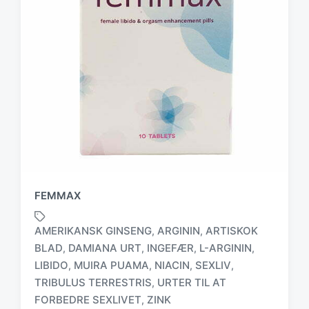
FEMMAX
AMERIKANSK GINSENG
ARGININ
ARTISKOK
,
,
BLAD
DAMIANA URT
INGEFÆR
L-ARGININ
,
,
,
,
LIBIDO
MUIRA PUAMA
NIACIN
SEXLIV
,
,
,
,
T
a
TRIBULUS TERRESTRIS
URTER TIL AT
,
g
FORBEDRE SEXLIVET
ZINK
,