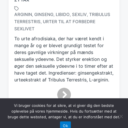
ARGININ
GINSENG
LIBIDO
SEXLIV
TRIBULUS
,
,
,
,
TERRESTRIS
URTER TIL AT FORBEDRE
,
T
a
SEXLIVET
g
To urte afrodisiaka, der har været kendt i
g
mange år og er blevet grundigt testet for
e
d
deres gavnlige virkninger på mænds
w
seksuelle ydeevne. Det styrker erektion og
i
øger den seksuelle ydeevne i to timer efter at
t
have taget det. Ingredienser: ginsengekstrakt,
h
urteekstrakt af Tribulus Terrestris, L-arginin.
Vi bruger cookies for at sikre, at vi giver dig den bedste
oplevelse på vores hjemmeside. Hvis du fortsætter med at
bruge dette websted, antager vi, at du er indforstået med det.
Ok