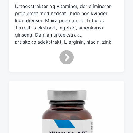
g
Urteekstrakter og vitaminer, der eliminerer
e
d
problemet med nedsat libido hos kvinder.
w
Ingredienser: Muira puama rod, Tribulus
i
Terrestris ekstrakt, ingefær, amerikansk
t
ginseng, Damian urteekstrakt,
h
artiskokbladekstrakt, L-arginin, niacin, zink.