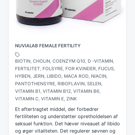
NUVIALAB FEMALE FERTILITY
BIOTIN
CHOLIN
COENZYM Q10
D -VITAMIN
,
,
,
,
FERTILITET
FOLSYRE
FOR KVINDER
FUCUS
,
,
,
,
HYBEN
JERN
LIBIDO
MACA ROD
NIACIN
,
,
,
,
,
T
PANTOTHENSYRE
RIBOFLAVIN
SELEN
,
,
,
a
VITAMIN B1
VITAMIN B12
VITAMIN B6
,
,
,
g
VITAMIN C
VITAMIN E
ZINK
,
,
g
e
Et eftertragtet middel, der forbedrer
d
fertiliteten og understøtter opretholdelsen af
w
seksuel funktion. Det hæver niveauet af libido
i
og øger vitaliteten. Det regulerer søvnen og
t