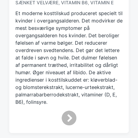
g
SÆNKET VELVÆRE
VITAMIN B6
VITAMIN E
,
,
g
Et moderne kosttilskud produceret specielt til
e
d
kvinder i overgangsalderen. Det modvirker de
w
mest besværlige symptomer på
i
overgangsalderen hos kvinder. Det beroliger
t
følelsen af varme bølger. Det reducerer
h
overdreven svedtendens. Det gør det lettere
at falde i søvn og hvile. Det dulmer følelsen
af permanent træthed, irritabilitet og dårligt
humør. Øger niveauet af libido. De aktive
ingredienser i kosttilskuddet er: kløverblad-
og blomsterekstrakt, lucerne-urteekstrakt,
palmarrabarberrodekstrakt, vitaminer (D, E,
B6), folinsyre.