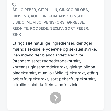
ÅRLIG PEBER
CITRULLIN
GINKGO BILOBA
,
,
,
GINSENG
KOFFEIN
KOREANSK GINSENG
,
,
,
LIBIDO
MUMIJO
PENISFORSTØRRELSE
,
,
,
T
a
REDNITE
RØDBEDE
SEXLIV
SORT PEBER
,
,
,
,
g
ZINK
g
Et rigt sæt naturlige ingredienser, der øger
e
d
mænds seksuelle ydeevne og seksuel styrke.
w
Den indeholder blandt andet: RedNite
i
(standardiseret rødbederodekstrakt,
t
koreansk ginsengrodekstrakt, ginkgo biloba
h
bladekstrakt, mumijo (Shilajit) ekstrakt, etårig
peberfrugtekstrakt, sort peberfrugtekstrakt,
citrullin malat, koffein vandfri, zink.