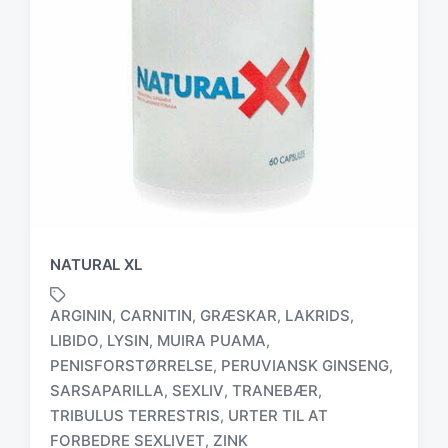
NATURAL XL
ARGININ
CARNITIN
GRÆSKAR
LAKRIDS
,
,
,
,
LIBIDO
LYSIN
MUIRA PUAMA
,
,
,
PENISFORSTØRRELSE
PERUVIANSK GINSENG
,
,
T
SARSAPARILLA
SEXLIV
TRANEBÆR
,
,
,
a
TRIBULUS TERRESTRIS
URTER TIL AT
,
g
FORBEDRE SEXLIVET
ZINK
,
g