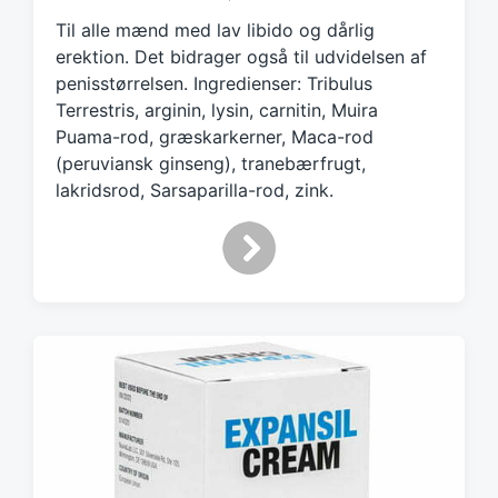
e
Til alle mænd med lav libido og dårlig
d
erektion. Det bidrager også til udvidelsen af
w
penisstørrelsen. Ingredienser: Tribulus
i
Terrestris, arginin, lysin, carnitin, Muira
t
h
Puama-rod, græskarkerner, Maca-rod
(peruviansk ginseng), tranebærfrugt,
lakridsrod, Sarsaparilla-rod, zink.