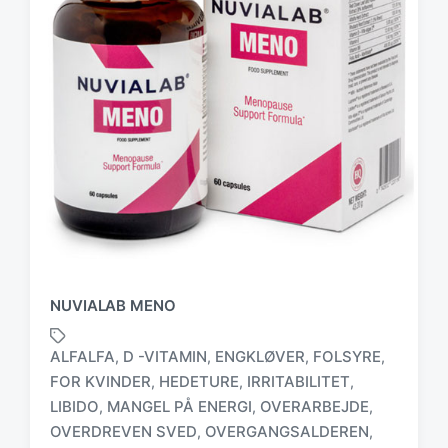
NUVIALAB MENO
ALFALFA
D -VITAMIN
ENGKLØVER
FOLSYRE
,
,
,
,
FOR KVINDER
HEDETURE
IRRITABILITET
,
,
,
LIBIDO
MANGEL PÅ ENERGI
OVERARBEJDE
,
,
,
T
a
OVERDREVEN SVED
OVERGANGSALDEREN
,
,