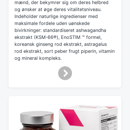
d
mænd, der bekymrer sig om deres helbred
w
og ønsker at øge deres vitalitetsniveau.
i
Indeholder naturlige ingredienser med
t
maksimale fordele uden uønskede
h
bivirkninger: standardiseret ashwagandha
ekstrakt (KSM-66®), EnoSTIM ™ formel,
koreansk ginseng rod ekstrakt, astragalus
rod ekstrakt, sort peber frugt piperin, vitamin
og mineral kompleks.