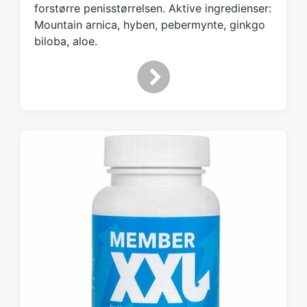
d
forstørre penisstørrelsen. Aktive ingredienser:
w
Mountain arnica, hyben, pebermynte, ginkgo
i
biloba, aloe.
t
h