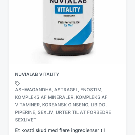
NUVIALAB VITALITY
ASHWAGANDHA
ASTRAGEL
ENOSTIM
,
,
,
KOMPLEKS AF MINERALER
KOMPLEKS AF
,
VITAMINER
KOREANSK GINSENG
LIBIDO
,
,
,
T
a
PIPERINE
SEXLIV
URTER TIL AT FORBEDRE
,
,
g
SEXLIVET
g
Et kosttilskud med flere ingredienser til
e