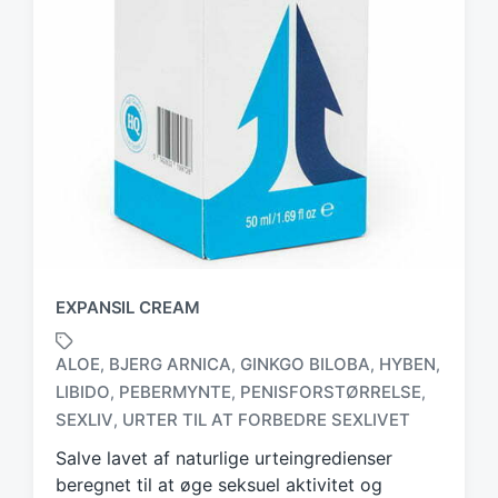
EXPANSIL CREAM
ALOE
BJERG ARNICA
GINKGO BILOBA
HYBEN
,
,
,
,
LIBIDO
PEBERMYNTE
PENISFORSTØRRELSE
,
,
,
T
a
SEXLIV
URTER TIL AT FORBEDRE SEXLIVET
,
g
Salve lavet af naturlige urteingredienser
g
beregnet til at øge seksuel aktivitet og
e