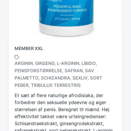
MEMBER XXL
ARGININ
GINSENG
L-ARGININ
LIBIDO
,
,
,
,
PENISFORSTØRRELSE
SAFRAN
SAV
,
,
T
PALMETTO
SCHIZANDRA
SEXLIV
SORT
,
,
,
a
PEBER
TRIBULUS TERRESTRIS
,
g
g
Et sæt af flere naturlige afrodisiaka, der
e
forbedrer den seksuelle ydeevne og øger
d
størrelsen af penis. Beregnet til mænd. Høj
w
effektivitet takket være urteingredienser:
i
Schisandraekstrakt, ginsengrodekstrakt,
t
h
safranekstrakt, sort peberekstrakt, L-arginin,