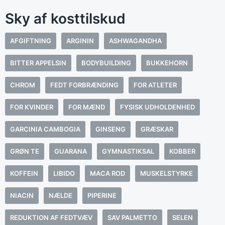
Sky af kosttilskud
AFGIFTNING
ARGININ
ASHWAGANDHA
BITTER APPELSIN
BODYBUILDING
BUKKEHORN
CHROM
FEDT FORBRÆNDING
FOR ATLETER
FOR KVINDER
FOR MÆND
FYSISK UDHOLDENHED
GARCINIA CAMBOGIA
GINSENG
GRÆSKAR
GRØN TE
GUARANA
GYMNASTIKSAL
KOBBER
KOFFEIN
LIBIDO
MACA ROD
MUSKELSTYRKE
NIACIN
NÆLDE
PIPERINE
REDUKTION AF FEDTVÆV
SAV PALMETTO
SELEN