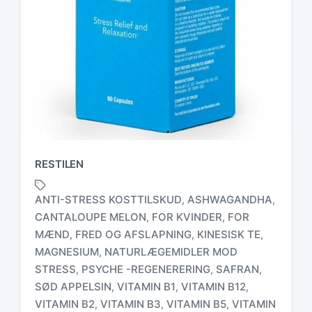
RESTILEN
ANTI-STRESS KOSTTILSKUD
ASHWAGANDHA
,
,
CANTALOUPE MELON
FOR KVINDER
FOR
,
,
MÆND
FRED OG AFSLAPNING
KINESISK TE
,
,
,
MAGNESIUM
NATURLÆGEMIDLER MOD
,
T
STRESS
PSYCHE -REGENERERING
SAFRAN
,
,
,
a
SØD APPELSIN
VITAMIN B1
VITAMIN B12
,
,
,
g
VITAMIN B2
VITAMIN B3
VITAMIN B5
VITAMIN
,
,
,
g