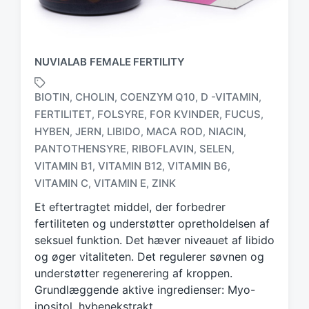
NUVIALAB FEMALE FERTILITY
BIOTIN
CHOLIN
COENZYM Q10
D -VITAMIN
,
,
,
,
FERTILITET
FOLSYRE
FOR KVINDER
FUCUS
,
,
,
,
HYBEN
JERN
LIBIDO
MACA ROD
NIACIN
,
,
,
,
,
T
PANTOTHENSYRE
RIBOFLAVIN
SELEN
,
,
,
a
VITAMIN B1
VITAMIN B12
VITAMIN B6
,
,
,
g
VITAMIN C
VITAMIN E
ZINK
,
,
g
e
Et eftertragtet middel, der forbedrer
d
fertiliteten og understøtter opretholdelsen af
w
seksuel funktion. Det hæver niveauet af libido
i
og øger vitaliteten. Det regulerer søvnen og
t
h
understøtter regenerering af kroppen.
Grundlæggende aktive ingredienser: Myo-
inositol, hybenekstrakt,