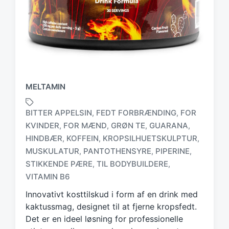
MELTAMIN
BITTER APPELSIN
FEDT FORBRÆNDING
FOR
,
,
KVINDER
FOR MÆND
GRØN TE
GUARANA
,
,
,
,
HINDBÆR
KOFFEIN
KROPSILHUETSKULPTUR
,
,
,
T
MUSKULATUR
PANTOTHENSYRE
PIPERINE
,
,
,
a
STIKKENDE PÆRE
TIL BODYBUILDERE
,
,
g
VITAMIN B6
g
e
Innovativt kosttilskud i form af en drink med
d
kaktussmag, designet til at fjerne kropsfedt.
w
Det er en ideel løsning for professionelle
i