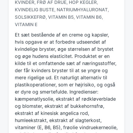
KVINDER
FRØ AF DRUE
HOP KEGLER
,
,
,
T
KVINDELIG BUSTE
NATRIUMHYALURONAT
,
,
a
SOLSIKKEFRØ
VITAMIN B5
VITAMIN B6
,
,
,
g
VITAMIN E
g
e
Et sæt bestående af en creme og kapsler,
d
hvis opgave er at forbedre udseendet af
w
kvindelige bryster, øge størrelsen af brystet
i
og øge hudens elasticitet. Produktet er en
t
h
kilde til et omfattende sæt af næringsstoffer,
der får kvinders bryster til at se yngre og
mere rigelige ud. Et naturligt alternativ til
plastikoperationer, som er højrisiko, og også
er dyre og smertefulde. Ingredienser:
kæmpenatlysolie, ekstrakt af rødkløverblade
og blomster, ekstrakt af bukkehornsfrø,
ekstrakt af kinesisk angelica rod,
humleekstrakt, ekstrakt af slagterkost,
vitaminer (E, B6, B5), frøolie vindruekerneolie,