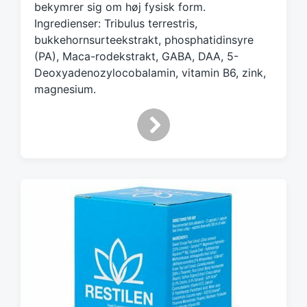
bekymrer sig om høj fysisk form.
h
Ingredienser: Tribulus terrestris,
bukkehornsurteekstrakt, phosphatidinsyre
(PA), Maca-rodekstrakt, GABA, DAA, 5-
Deoxyadenozylocobalamin, vitamin B6, zink,
magnesium.