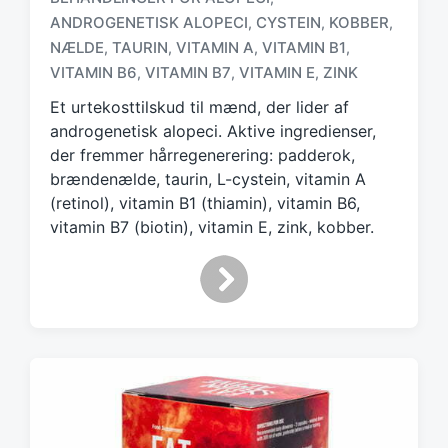
ANDROGENETISK ALOPECI
CYSTEIN
KOBBER
,
,
,
T
a
NÆLDE
TAURIN
VITAMIN A
VITAMIN B1
,
,
,
,
g
VITAMIN B6
VITAMIN B7
VITAMIN E
ZINK
,
,
,
g
Et urtekosttilskud til mænd, der lider af
e
d
androgenetisk alopeci. Aktive ingredienser,
w
der fremmer hårregenerering: padderok,
i
brændenælde, taurin, L-cystein, vitamin A
t
(retinol), vitamin B1 (thiamin), vitamin B6,
h
vitamin B7 (biotin), vitamin E, zink, kobber.