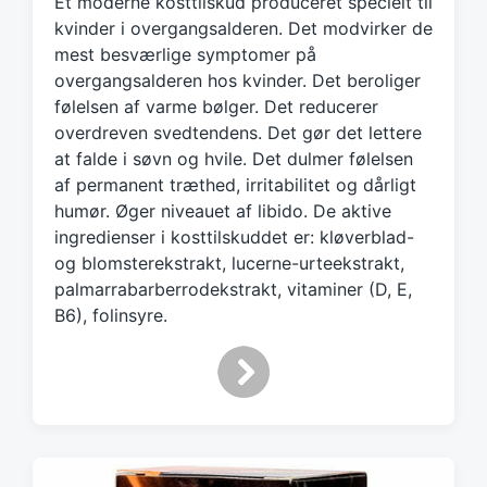
Et moderne kosttilskud produceret specielt til
e
d
kvinder i overgangsalderen. Det modvirker de
w
mest besværlige symptomer på
i
overgangsalderen hos kvinder. Det beroliger
t
følelsen af varme bølger. Det reducerer
h
overdreven svedtendens. Det gør det lettere
at falde i søvn og hvile. Det dulmer følelsen
af permanent træthed, irritabilitet og dårligt
humør. Øger niveauet af libido. De aktive
ingredienser i kosttilskuddet er: kløverblad-
og blomsterekstrakt, lucerne-urteekstrakt,
palmarrabarberrodekstrakt, vitaminer (D, E,
B6), folinsyre.