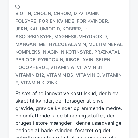
BIOTIN
CHOLIN
CHROM
D -VITAMIN
,
,
,
,
FOLSYRE
FOR EN KVINDE
FOR KVINDER
,
,
,
JERN
KALIUMIODID
KOBBER
L-
,
,
,
ASCORBINSYRE
MAGNESIUMHYDROXID
,
,
MANGAN
METHYLCOBALAMIN
MULTIMINERAL
,
,
T
KOMPLEKS
NIACIN
NIKOTINSYRE
PRÆNATAL
,
,
,
a
PERIODE
PYRIDOXIN
RIBOFLAVIN
SELEN
,
,
,
,
g
TOCOPHEROL
VITAMIN A
VITAMIN B1
,
,
,
g
e
VITAMIN B12
VITAMIN B6
VITAMIN C
VITAMIN
,
,
,
d
E
VITAMIN K
ZINK
,
,
w
Et sæt af to innovative kosttilskud, der blev
i
t
skabt til kvinder, der forsøger at blive
h
gravide, gravide kvinder og ammende mødre.
En omfattende kilde til næringsstoffer, der
bruges i store mængder i denne usædvanlige
periode af både kvinden, fosteret og det
nyfødte spædbarn fodret med modermælk.