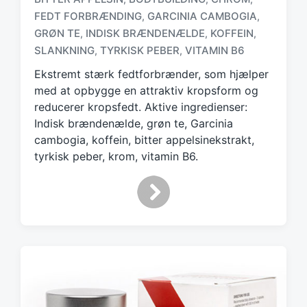
FEDT FORBRÆNDING
GARCINIA CAMBOGIA
,
,
T
GRØN TE
INDISK BRÆNDENÆLDE
KOFFEIN
,
,
,
a
SLANKNING
TYRKISK PEBER
VITAMIN B6
,
,
g
g
Ekstremt stærk fedtforbrænder, som hjælper
e
med at opbygge en attraktiv kropsform og
d
reducerer kropsfedt. Aktive ingredienser:
w
Indisk brændenælde, grøn te, Garcinia
i
cambogia, koffein, bitter appelsinekstrakt,
t
h
tyrkisk peber, krom, vitamin B6.