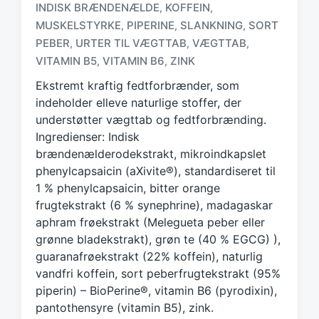
INDISK BRÆNDENÆLDE
KOFFEIN
,
,
T
a
MUSKELSTYRKE
PIPERINE
SLANKNING
SORT
,
,
,
g
PEBER
URTER TIL VÆGTTAB
VÆGTTAB
,
,
,
g
VITAMIN B5
VITAMIN B6
ZINK
,
,
e
d
Ekstremt kraftig fedtforbrænder, som
w
indeholder elleve naturlige stoffer, der
i
understøtter vægttab og fedtforbrænding.
t
Ingredienser: Indisk
h
brændenælderodekstrakt, mikroindkapslet
phenylcapsaicin (aXivite®), standardiseret til
1 % phenylcapsaicin, bitter orange
frugtekstrakt (6 % synephrine), madagaskar
aphram frøekstrakt (Melegueta peber eller
grønne bladekstrakt), grøn te (40 % EGCG) ),
guaranafrøekstrakt (22% koffein), naturlig
vandfri koffein, sort peberfrugtekstrakt (95%
piperin) – BioPerine®, vitamin B6 (pyrodixin),
pantothensyre (vitamin B5), zink.