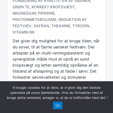
FORBEDRING AF KVALITETEN AF ​​SØVNEN
,
GRØN TE
KORREKT KROPSVÆGT
,
,
T
MAGNESIUM
PIPERINE
,
,
a
PROTEINMETABOLISME
REDUKTION AF
,
g
FEDTVÆV
SAFRAN
THEANINE
TYROSIN
,
,
,
,
g
e
VITAMIN B6
d
Det giver dig mulighed for at bruge tiden, når
w
du sover, til at fjerne uønsket fedtvæv. Det
i
arbejder på en multi-retningsbestemt og
t
h
synergistisk måde mod at opnå en sund
kropsvægt og letter samtidig opnåelse af en
tilstand af afslapning og at falde i søvn. Det
forbedrer søvnkvaliteten og stimulerer
samtidig protein- og glykogenstofskiftet. Den
Vi bruger cookies for at sikre, at vi giver dig den bedste
indeholder kun effektive og testede
oplevelse på vores hjemmeside. Hvis du fortsætter med at
ingredienser: Madagaskar aframone frø
bruge dette websted, antager vi, at du er indforstået med det.
ekstrakt, ashwagandha ekstrakt, grøn te blad
Ok
ekstrakt, safran ekstrakt, citronmelisse urte