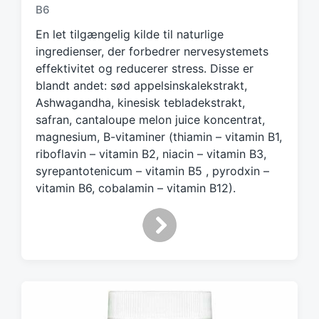
e
B6
d
En let tilgængelig kilde til naturlige
w
ingredienser, der forbedrer nervesystemets
i
effektivitet og reducerer stress. Disse er
t
h
blandt andet: sød appelsinskalekstrakt,
Ashwagandha, kinesisk tebladekstrakt,
safran, cantaloupe melon juice koncentrat,
magnesium, B-vitaminer (thiamin – vitamin B1,
riboflavin – vitamin B2, niacin – vitamin B3,
syrepantotenicum – vitamin B5 , pyrodxin –
vitamin B6, cobalamin – vitamin B12).