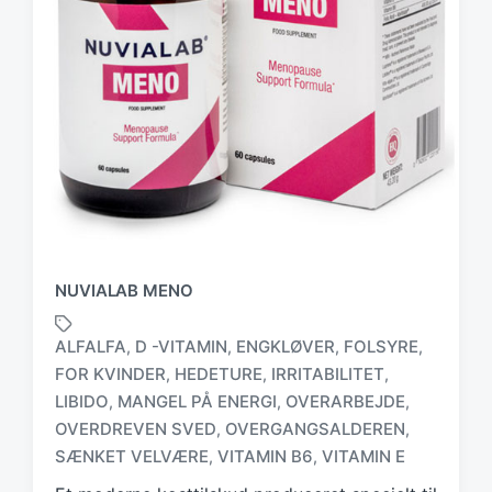
NUVIALAB MENO
ALFALFA
D -VITAMIN
ENGKLØVER
FOLSYRE
,
,
,
,
FOR KVINDER
HEDETURE
IRRITABILITET
,
,
,
LIBIDO
MANGEL PÅ ENERGI
OVERARBEJDE
,
,
,
T
a
OVERDREVEN SVED
OVERGANGSALDEREN
,
,
g
SÆNKET VELVÆRE
VITAMIN B6
VITAMIN E
,
,
g