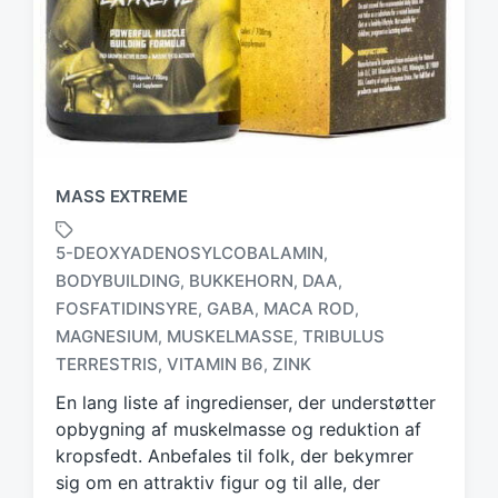
MASS EXTREME
5-DEOXYADENOSYLCOBALAMIN
,
BODYBUILDING
BUKKEHORN
DAA
,
,
,
FOSFATIDINSYRE
GABA
MACA ROD
,
,
,
T
a
MAGNESIUM
MUSKELMASSE
TRIBULUS
,
,
g
TERRESTRIS
VITAMIN B6
ZINK
,
,
g
En lang liste af ingredienser, der understøtter
e
d
opbygning af muskelmasse og reduktion af
w
kropsfedt. Anbefales til folk, der bekymrer
i
sig om en attraktiv figur og til alle, der
t