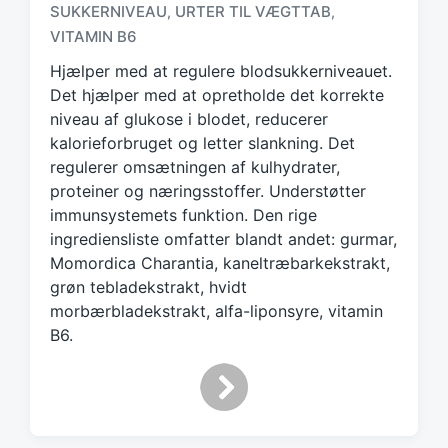
a
SUKKERNIVEAU
URTER TIL VÆGTTAB
,
,
g
VITAMIN B6
g
Hjælper med at regulere blodsukkerniveauet.
e
d
Det hjælper med at opretholde det korrekte
w
niveau af glukose i blodet, reducerer
i
kalorieforbruget og letter slankning. Det
t
regulerer omsætningen af kulhydrater,
h
proteiner og næringsstoffer. Understøtter
immunsystemets funktion. Den rige
ingrediensliste omfatter blandt andet: gurmar,
Momordica Charantia, kaneltræbarkekstrakt,
grøn tebladekstrakt, hvidt
morbærbladekstrakt, alfa-liponsyre, vitamin
B6.