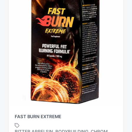
FAST BURN EXTREME
BITTER APPELSIN
BODYBUILDING
CHROM
,
,
,