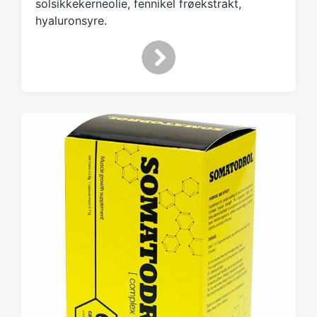
solsikkekerneolie, fennikel frøekstrakt,
hyaluronsyre.