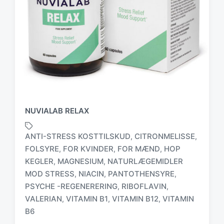
NUVIALAB RELAX
ANTI-STRESS KOSTTILSKUD
CITRONMELISSE
,
,
FOLSYRE
FOR KVINDER
FOR MÆND
HOP
,
,
,
KEGLER
MAGNESIUM
NATURLÆGEMIDLER
,
,
MOD STRESS
NIACIN
PANTOTHENSYRE
,
,
,
T
a
PSYCHE -REGENERERING
RIBOFLAVIN
,
,
g
VALERIAN
VITAMIN B1
VITAMIN B12
VITAMIN
,
,
,
g
B6
e