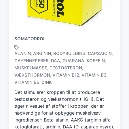
SOMATODROL
ALANIN
ARGININ
BODYBUILDING
CAPSAICIN
,
,
,
,
CAYENNEPEBER
DAA
GUARANA
KOFFEIN
,
,
,
,
MUSKELMASSE
TESTOSTERON
,
,
T
a
VÆKSTHORMON
VITAMIN B12
VITAMIN B3
,
,
,
g
VITAMIN B6
ZINK
,
g
Det stimulerer kroppen til at producere
e
d
testosteron og væksthormon (HGH). Det
w
øger niveauet af stoffer i kroppen, der er
i
nødvendige for at opbygge muskelvæv.
t
Ingredienser: Beta-alanin, AAKG (arginin alfa-
h
ketoglutarat), arginin, DAA (D-asparaginsyre),