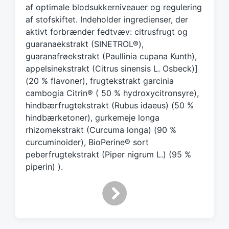
af optimale blodsukkerniveauer og regulering
i
af stofskiftet. Indeholder ingredienser, der
t
h
aktivt forbrænder fedtvæv: citrusfrugt og
guaranaekstrakt (SINETROL®),
guaranafrøekstrakt (Paullinia cupana Kunth),
appelsinekstrakt (Citrus sinensis L. Osbeck)]
(20 % flavoner), frugtekstrakt garcinia
cambogia Citrin® ( 50 % hydroxycitronsyre),
hindbærfrugtekstrakt (Rubus idaeus) (50 %
hindbærketoner), gurkemeje longa
rhizomekstrakt (Curcuma longa) (90 %
curcuminoider), BioPerine® sort
peberfrugtekstrakt (Piper nigrum L.) (95 %
piperin) ).