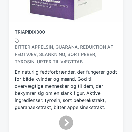
TRIAPIDIX300
BITTER APPELSIN
GUARANA
REDUKTION AF
,
,
FEDTVÆV
SLANKNING
SORT PEBER
,
,
,
T
a
TYROSIN
URTER TIL VÆGTTAB
,
g
En naturlig fedtforbrænder, der fungerer godt
g
for både kvinder og mænd. God til
e
d
overvægtige mennesker og til dem, der
w
bekymrer sig om en slank figur. Aktive
i
ingredienser: tyrosin, sort peberekstrakt,
t
guaranaekstrakt, bitter appelsinekstrakt.
h