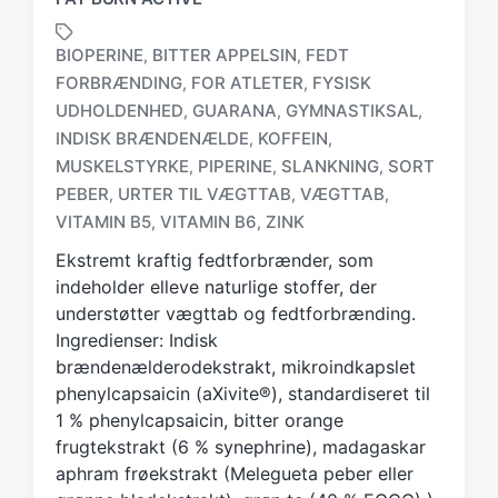
BIOPERINE
BITTER APPELSIN
FEDT
,
,
FORBRÆNDING
FOR ATLETER
FYSISK
,
,
UDHOLDENHED
GUARANA
GYMNASTIKSAL
,
,
,
INDISK BRÆNDENÆLDE
KOFFEIN
,
,
T
a
MUSKELSTYRKE
PIPERINE
SLANKNING
SORT
,
,
,
g
PEBER
URTER TIL VÆGTTAB
VÆGTTAB
,
,
,
g
VITAMIN B5
VITAMIN B6
ZINK
,
,
e
d
Ekstremt kraftig fedtforbrænder, som
w
indeholder elleve naturlige stoffer, der
i
understøtter vægttab og fedtforbrænding.
t
Ingredienser: Indisk
h
brændenælderodekstrakt, mikroindkapslet
phenylcapsaicin (aXivite®), standardiseret til
1 % phenylcapsaicin, bitter orange
frugtekstrakt (6 % synephrine), madagaskar
aphram frøekstrakt (Melegueta peber eller