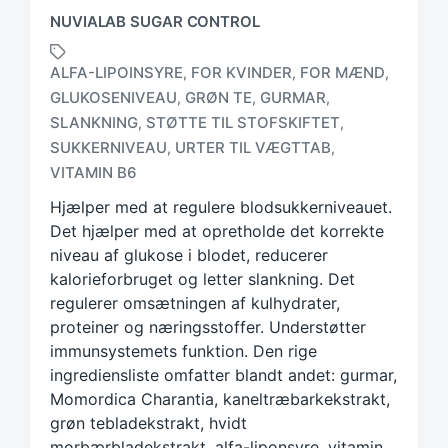
NUVIALAB SUGAR CONTROL
ALFA-LIPOINSYRE
FOR KVINDER
FOR MÆND
,
,
,
GLUKOSENIVEAU
GRØN TE
GURMAR
,
,
,
SLANKNING
STØTTE TIL STOFSKIFTET
,
,
T
a
SUKKERNIVEAU
URTER TIL VÆGTTAB
,
,
g
VITAMIN B6
g
Hjælper med at regulere blodsukkerniveauet.
e
d
Det hjælper med at opretholde det korrekte
w
niveau af glukose i blodet, reducerer
i
kalorieforbruget og letter slankning. Det
t
regulerer omsætningen af kulhydrater,
h
proteiner og næringsstoffer. Understøtter
immunsystemets funktion. Den rige
ingrediensliste omfatter blandt andet: gurmar,
Momordica Charantia, kaneltræbarkekstrakt,
grøn tebladekstrakt, hvidt
morbærbladekstrakt, alfa-liponsyre, vitamin