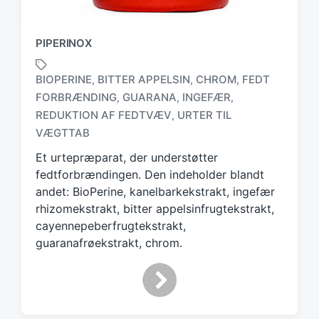
PIPERINOX
BIOPERINE
BITTER APPELSIN
CHROM
FEDT
,
,
,
FORBRÆNDING
GUARANA
INGEFÆR
,
,
,
T
REDUKTION AF FEDTVÆV
URTER TIL
,
a
VÆGTTAB
g
g
Et urtepræparat, der understøtter
e
fedtforbrændingen. Den indeholder blandt
d
andet: BioPerine, kanelbarkekstrakt, ingefær
w
rhizomekstrakt, bitter appelsinfrugtekstrakt,
i
cayennepeberfrugtekstrakt,
t
h
guaranafrøekstrakt, chrom.