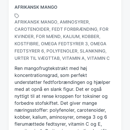
AFRIKANSK MANGO
AFRIKANSK MANGO
AMINOSYRER
,
,
CAROTENOIDER
FEDT FORBRÆNDING
FOR
,
,
KVINDER
FOR MÆND
KALIUM
KOBBER
,
,
,
,
T
KOSTFIBRE
OMEGA FEDTSYRER 3
OMEGA
,
,
a
FEDTSYRER 6
POLYFENOLER
SLANKNING
,
,
,
g
URTER TIL VÆGTTAB
VITAMIN A
VITAMIN C
,
,
g
e
Ren mangofrugtekstrakt med høj
d
koncentrationsgrad, som perfekt
w
understøtter fedtforbrændingen og hjælper
i
med at opnå en slank figur. Det er også
t
h
nyttigt til at rense kroppen for toksiner og
forbedre stofskiftet. Det giver mange
næringsstoffer: polyfenoler, carotenoider,
kobber, kalium, aminosyrer, omega 3 og 6
flerumættede fedtsyrer, vitamin C og E,