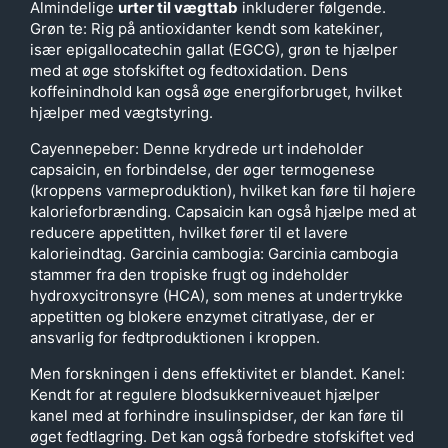
Almindelige
urter til vægttab
inkluderer følgende.
Grøn te: Rig på antioxidanter kendt som katekiner,
især epigallocatechin gallat (EGCG), grøn te hjælper
med at øge stofskiftet og fedtoxidation. Dens
koffeinindhold kan også øge energiforbruget, hvilket
hjælper med vægtstyring.
Cayennepeber: Denne krydrede urt indeholder
capsaicin, en forbindelse, der øger termogenese
(kroppens varmeproduktion), hvilket kan føre til højere
kalorieforbrænding. Capsaicin kan også hjælpe med at
reducere appetitten, hvilket fører til et lavere
kalorieindtag. Garcinia cambogia: Garcinia cambogia
stammer fra den tropiske frugt og indeholder
hydroxycitronsyre (HCA), som menes at undertrykke
appetitten og blokere enzymet citratlyase, der er
ansvarlig for fedtproduktionen i kroppen.
Men forskningen i dens effektivitet er blandet. Kanel:
Kendt for at regulere blodsukkerniveauet hjælper
kanel med at forhindre insulinspidser, der kan føre til
øget fedtlagring. Det kan også forbedre stofskiftet ved