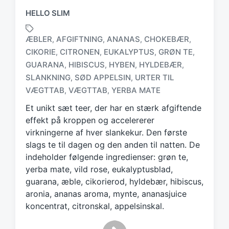
HELLO SLIM
ÆBLER
AFGIFTNING
ANANAS
CHOKEBÆR
,
,
,
,
CIKORIE
CITRONEN
EUKALYPTUS
GRØN TE
,
,
,
,
GUARANA
HIBISCUS
HYBEN
HYLDEBÆR
,
,
,
,
T
a
SLANKNING
SØD APPELSIN
URTER TIL
,
,
g
VÆGTTAB
VÆGTTAB
YERBA MATE
,
,
g
Et unikt sæt teer, der har en stærk afgiftende
e
d
effekt på kroppen og accelererer
w
virkningerne af hver slankekur. Den første
i
slags te til dagen og den anden til natten. De
t
indeholder følgende ingredienser: grøn te,
h
yerba mate, vild rose, eukalyptusblad,
guarana, æble, cikorierod, hyldebær, hibiscus,
aronia, ananas aroma, mynte, ananasjuice
koncentrat, citronskal, appelsinskal.