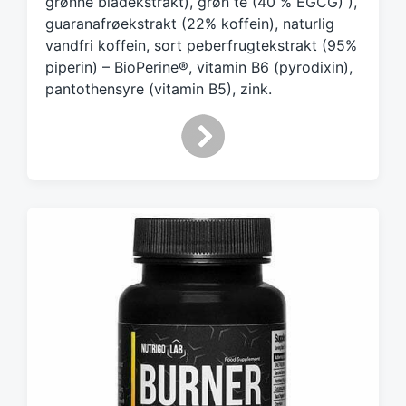
grønne bladekstrakt), grøn te (40 % EGCG) ),
guaranafrøekstrakt (22% koffein), naturlig
vandfri koffein, sort peberfrugtekstrakt (95%
piperin) – BioPerine®, vitamin B6 (pyrodixin),
pantothensyre (vitamin B5), zink.