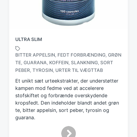
ULTRA SLIM
BITTER APPELSIN
FEDT FORBRÆNDING
GRØN
,
,
TE
GUARANA
KOFFEIN
SLANKNING
SORT
,
,
,
,
T
a
PEBER
TYROSIN
URTER TIL VÆGTTAB
,
,
g
Et unikt sæt urteekstrakter, der understøtter
g
kampen mod fedme ved at accelerere
e
d
stofskiftet og forbrænde overskydende
w
kropsfedt. Den indeholder blandt andet grøn
i
te, bitter appelsin, sort peber, tyrosin og
t
guarana.
h