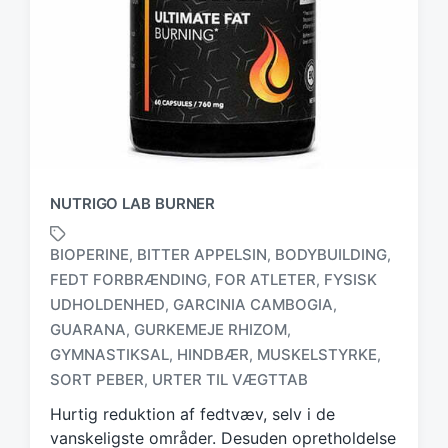
NUTRIGO LAB BURNER
BIOPERINE
BITTER APPELSIN
BODYBUILDING
,
,
,
FEDT FORBRÆNDING
FOR ATLETER
FYSISK
,
,
UDHOLDENHED
GARCINIA CAMBOGIA
,
,
T
GUARANA
GURKEMEJE RHIZOM
,
,
a
GYMNASTIKSAL
HINDBÆR
MUSKELSTYRKE
,
,
,
g
SORT PEBER
URTER TIL VÆGTTAB
,
g
e
Hurtig reduktion af fedtvæv, selv i de
d
vanskeligste områder. Desuden opretholdelse
w