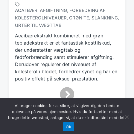
ACAI BÆR
AFGIFTNING
FORBEDRING AF
,
,
KOLESTEROLNIVEAUER
GRØN TE
SLANKNING
,
,
,
T
a
URTER TIL VÆGTTAB
g
Acaibærekstrakt kombineret med grøn
g
tebladekstrakt er et fantastisk kosttilskud,
e
d
der understøtter vægttab og
w
fedtforbrænding samt stimulerer afgiftning.
i
Derudover regulerer det niveauet af
t
kolesterol i blodet, forbedrer synet og har en
h
positiv effekt på seksuel præstation.
Vi bruger cookies for at sikre, at vi giver dig den bedste
oplevelse på vores hjemmeside. Hvis du fortsætter med at
bruge dette websted, antager vi, at du er indforstået med det.
Ok