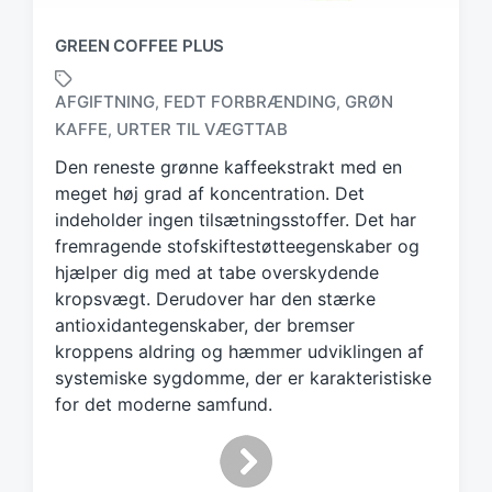
GREEN COFFEE PLUS
AFGIFTNING
FEDT FORBRÆNDING
GRØN
,
,
T
KAFFE
URTER TIL VÆGTTAB
,
a
g
Den reneste grønne kaffeekstrakt med en
g
meget høj grad af koncentration. Det
e
indeholder ingen tilsætningsstoffer. Det har
d
fremragende stofskiftestøtteegenskaber og
w
hjælper dig med at tabe overskydende
i
kropsvægt. Derudover har den stærke
t
antioxidantegenskaber, der bremser
h
kroppens aldring og hæmmer udviklingen af
systemiske sygdomme, der er karakteristiske
for det moderne samfund.