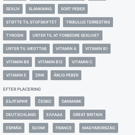
SEXLIV
SLANKNING
SORT PEBER
STØTTE TIL STOFSKIFTET
TRIBULUS TERRESTRIS
TYROSIN
URTER TIL AT FORBEDRE SEXLIVET
URTER TIL VÆGTTAB
VITAMIN A
VITAMIN B1
VITAMIN B6
VITAMIN B12
VITAMIN C
VITAMIN E
ZINK
ÅRLIG PEBER
EFTER PLACERING
БЪЛГАРИЯ
ČESKO
DANMARK
DEUTSCHLAND
ΕΛΛΆΔΑ
GREAT BRITAIN
ESPAÑA
SUOMI
FRANCE
MAGYARORSZÁG