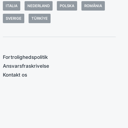
ITALIA
NEDERLAND
POLSKA
ROMÂNIA
SVERIGE
TÜRKIYE
Fortrolighedspolitik
Ansvarsfraskrivelse
Kontakt os
M