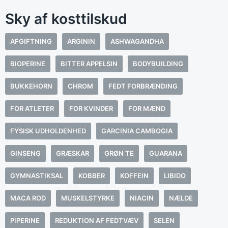
Sky af kosttilskud
AFGIFTNING
ARGININ
ASHWAGANDHA
BIOPERINE
BITTER APPELSIN
BODYBUILDING
BUKKEHORN
CHROM
FEDT FORBRÆNDING
FOR ATLETER
FOR KVINDER
FOR MÆND
FYSISK UDHOLDENHED
GARCINIA CAMBOGIA
GINSENG
GRÆSKAR
GRØN TE
GUARANA
GYMNASTIKSAL
KOBBER
KOFFEIN
LIBIDO
MACA ROD
MUSKELSTYRKE
NIACIN
NÆLDE
PIPERINE
REDUKTION AF FEDTVÆV
SELEN