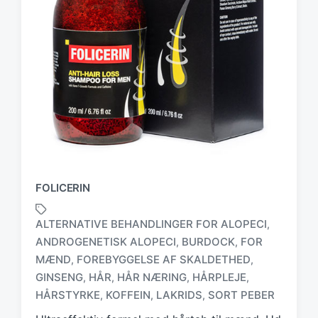
FOLICERIN
ALTERNATIVE BEHANDLINGER FOR ALOPECI
,
ANDROGENETISK ALOPECI
BURDOCK
FOR
,
,
MÆND
FOREBYGGELSE AF SKALDETHED
,
,
T
a
GINSENG
HÅR
HÅR NÆRING
HÅRPLEJE
,
,
,
,
g
HÅRSTYRKE
KOFFEIN
LAKRIDS
SORT PEBER
,
,
,
g