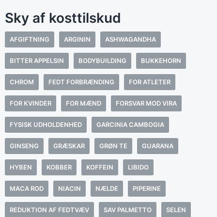
Sky af kosttilskud
AFGIFTNING
ARGININ
ASHWAGANDHA
BITTER APPELSIN
BODYBUILDING
BUKKEHORN
CHROM
FEDT FORBRÆNDING
FOR ATLETER
FOR KVINDER
FOR MÆND
FORSVAR MOD VIRA
FYSISK UDHOLDENHED
GARCINIA CAMBOGIA
GINSENG
GRÆSKAR
GRØN TE
GUARANA
HYBEN
KOBBER
KOFFEIN
LIBIDO
MACA ROD
NIACIN
NÆLDE
PIPERINE
REDUKTION AF FEDTVÆV
SAV PALMETTO
SELEN