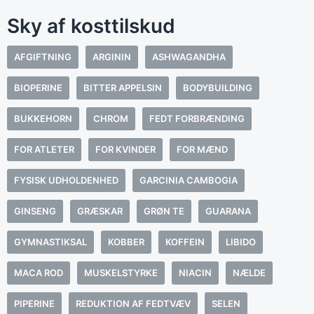
Sky af kosttilskud
AFGIFTNING
ARGININ
ASHWAGANDHA
BIOPERINE
BITTER APPELSIN
BODYBUILDING
BUKKEHORN
CHROM
FEDT FORBRÆNDING
FOR ATLETER
FOR KVINDER
FOR MÆND
FYSISK UDHOLDENHED
GARCINIA CAMBOGIA
GINSENG
GRÆSKAR
GRØN TE
GUARANA
GYMNASTIKSAL
KOBBER
KOFFEIN
LIBIDO
MACA ROD
MUSKELSTYRKE
NIACIN
NÆLDE
PIPERINE
REDUKTION AF FEDTVÆV
SELEN