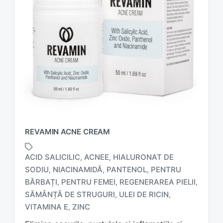
REVAMIN ACNE CREAM
ACID SALICILIC
ACNEE
HIALURONAT DE
,
,
SODIU
NIACINAMIDĂ
PANTENOL
PENTRU
,
,
,
BĂRBAȚI
PENTRU FEMEI
REGENERAREA PIELII
,
,
,
T
a
SĂMÂNȚĂ DE STRUGURI
ULEI DE RICIN
,
,
g
VITAMINA E
ZINC
,
g