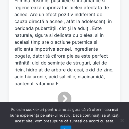
Elimina cosurile, pustulele si inflamatiile si
e
d
regenereaza cuprinzator pielea afectata de
w
acnee. Are un efect pozitiv indiferent de
i
cauza directă a acneei, atât la adolescenți în
t
perioada pubertății, cât și la adulți. Este
h
naturala, sigura si delicata cu pielea, si in
acelasi timp are o actiune puternica si
eficienta impotriva acneei. Ingrediente
bogate, datorită cărora pielea este perfect
hrănită: ulei de semințe de struguri, ulei de
ricin, hidrolat de arbore de ceai, oxid de zinc,
acid hialuronic, acid salicilic, niacinamidă,
pantenol, vitamina E.
Folosim cookie-uri pentru a ne asigura că vă oferim cea mai
bună experiență pe site-ul nostru. Dacă continuați să utilizați
acest site, vom presupune că sunteți de acord cu asta.