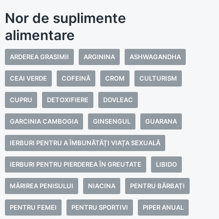
Nor de suplimente
alimentare
ARDEREA GRASIMII
ARGININA
ASHWAGANDHA
CEAI VERDE
COFEINĂ
CROM
CULTURISM
CUPRU
DETOXIFIERE
DOVLEAC
GARCINIA CAMBOGIA
GINSENGUL
GUARANA
IERBURI PENTRU A ÎMBUNĂTĂȚI VIAȚA SEXUALĂ
IERBURI PENTRU PIERDEREA ÎN GREUTATE
LIBIDO
MĂRIREA PENISULUI
NIACINA
PENTRU BĂRBAȚI
PENTRU FEMEI
PENTRU SPORTIVI
PIPER ANUAL