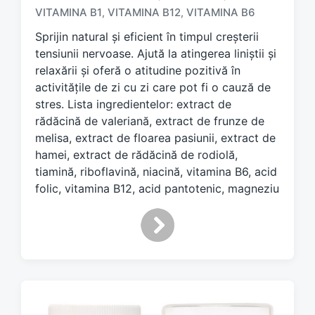
g
VITAMINA B1
VITAMINA B12
VITAMINA B6
,
,
e
d
Sprijin natural și eficient în timpul creșterii
w
tensiunii nervoase. Ajută la atingerea liniștii și
i
relaxării și oferă o atitudine pozitivă în
t
activitățile de zi cu zi care pot fi o cauză de
h
stres. Lista ingredientelor: extract de
rădăcină de valeriană, extract de frunze de
melisa, extract de floarea pasiunii, extract de
hamei, extract de rădăcină de rodiolă,
tiamină, riboflavină, niacină, vitamina B6, acid
folic, vitamina B12, acid pantotenic, magneziu