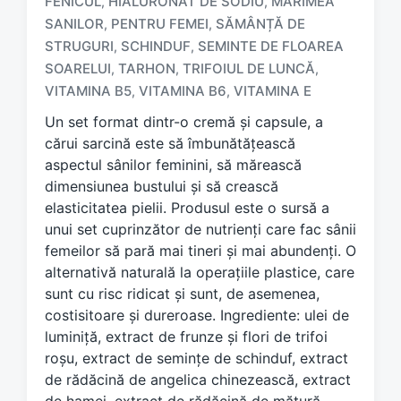
FENICUL
HIALURONAT DE SODIU
MARIMEA
,
,
SANILOR
PENTRU FEMEI
SĂMÂNȚĂ DE
,
,
T
STRUGURI
SCHINDUF
SEMINTE DE FLOAREA
,
,
a
SOARELUI
TARHON
TRIFOIUL DE LUNCĂ
,
,
,
g
VITAMINA B5
VITAMINA B6
VITAMINA E
,
,
g
e
Un set format dintr-o cremă și capsule, a
d
cărui sarcină este să îmbunătățească
w
aspectul sânilor feminini, să mărească
i
dimensiunea bustului și să crească
t
h
elasticitatea pielii. Produsul este o sursă a
unui set cuprinzător de nutrienți care fac sânii
femeilor să pară mai tineri și mai abundenți. O
alternativă naturală la operațiile plastice, care
sunt cu risc ridicat și sunt, de asemenea,
costisitoare și dureroase. Ingrediente: ulei de
luminiță, extract de frunze și flori de trifoi
roșu, extract de semințe de schinduf, extract
de rădăcină de angelica chinezească, extract