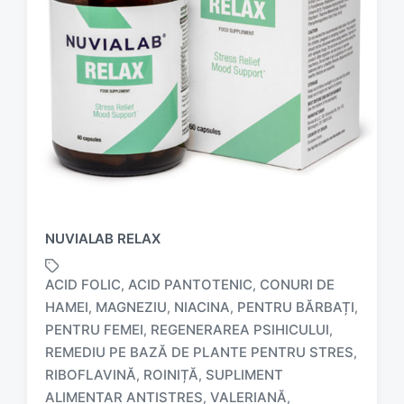
NUVIALAB RELAX
ACID FOLIC
ACID PANTOTENIC
CONURI DE
,
,
HAMEI
MAGNEZIU
NIACINA
PENTRU BĂRBAȚI
,
,
,
,
PENTRU FEMEI
REGENERAREA PSIHICULUI
,
,
REMEDIU PE BAZĂ DE PLANTE PENTRU STRES
,
T
a
RIBOFLAVINĂ
ROINIȚĂ
SUPLIMENT
,
,
g
ALIMENTAR ANTISTRES
VALERIANĂ
,
,