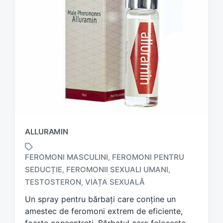
ALLURAMIN
FEROMONI MASCULINI
FEROMONI PENTRU
,
SEDUCȚIE
FEROMONII SEXUALI UMANI
,
,
T
a
TESTOSTERON
VIAȚA SEXUALĂ
,
g
Un spray pentru bărbați care conține un
g
amestec de feromoni extrem de eficiente,
e
d