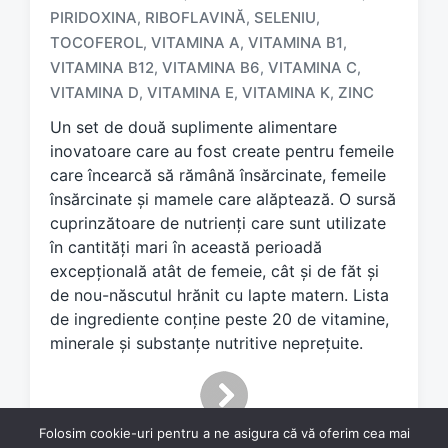
a
PIRIDOXINA
RIBOFLAVINĂ
SELENIU
,
,
,
g
TOCOFEROL
VITAMINA A
VITAMINA B1
,
,
,
g
e
VITAMINA B12
VITAMINA B6
VITAMINA C
,
,
,
d
VITAMINA D
VITAMINA E
VITAMINA K
ZINC
,
,
,
w
Un set de două suplimente alimentare
i
t
inovatoare care au fost create pentru femeile
h
care încearcă să rămână însărcinate, femeile
însărcinate și mamele care alăptează. O sursă
cuprinzătoare de nutrienți care sunt utilizate
în cantități mari în această perioadă
excepțională atât de femeie, cât și de făt și
de nou-născutul hrănit cu lapte matern. Lista
de ingrediente conține peste 20 de vitamine,
minerale și substanțe nutritive neprețuite.
Folosim cookie-uri pentru a ne asigura că vă oferim cea mai