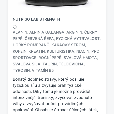
NUTRIGO LAB STRENGTH
ALANIN
ALPINIA GALANGA
ARGININ
ČERNÝ
,
,
,
PEPŘ
ČERVENÁ ŘEPA
FYZICKÁ VYTRVALOST
,
,
,
HOŘKÝ POMERANČ
KAKAOVÝ STROM
,
,
KOFEIN
KREATIN
KULTURISTIKA
NIACIN
PRO
,
,
,
,
O
z
SPORTOVCE
ROČNÍ PEPŘ
SVALOVÁ HMOTA
,
,
,
n
SVALOVÁ SÍLA
TAURIN
TĚLOCVIČNA
,
,
,
a
TYROSIN
VITAMÍN B5
,
č
e
Bohatý doplněk stravy, který posiluje
n
fyzickou sílu a zvyšuje práh fyzické
o
odolnosti. Díky tomu je možné provádět
t
intenzivnější tréninky, zvyšovat zvednuté
a
váhy a zvyšovat počet prováděných
g
opakování. Obsahuje čtrnáct účinných látek,
e