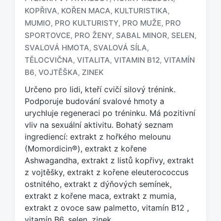
KOPŘIVA
KOŘEN MACA
KULTURISTIKA
,
,
,
MUMIO
PRO KULTURISTY
PRO MUŽE
PRO
,
,
,
O
SPORTOVCE
PRO ŽENY
SABAL MINOR
SELEN
,
,
,
,
z
SVALOVÁ HMOTA
SVALOVÁ SÍLA
,
,
n
TĚLOCVIČNA
VITALITA
VITAMIN B12
VITAMÍN
,
,
,
a
č
B6
VOJTĚŠKA
ZINEK
,
,
e
Určeno pro lidi, kteří cvičí silový trénink.
n
Podporuje budování svalové hmoty a
o
urychluje regeneraci po tréninku. Má pozitivní
t
a
vliv na sexuální aktivitu. Bohatý seznam
g
ingrediencí: extrakt z hořkého melounu
e
(Momordicin®), extrakt z kořene
m
Ashwagandha, extrakt z listů kopřivy, extrakt
:
z vojtěšky, extrakt z kořene eleuterococcus
ostnitého, extrakt z dýňových semínek,
extrakt z kořene maca, extrakt z mumia,
extrakt z ovoce saw palmetto, vitamín B12 ,
vitamín B6, selen, zinek.