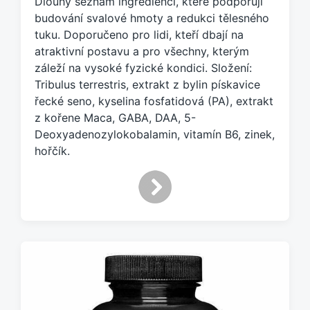
Dlouhý seznam ingrediencí, které podporují
č
e
budování svalové hmoty a redukci tělesného
n
tuku. Doporučeno pro lidi, kteří dbají na
o
atraktivní postavu a pro všechny, kterým
t
záleží na vysoké fyzické kondici. Složení:
a
Tribulus terrestris, extrakt z bylin pískavice
g
řecké seno, kyselina fosfatidová (PA), extrakt
e
z kořene Maca, GABA, DAA, 5-
m
:
Deoxyadenozylokobalamin, vitamín B6, zinek,
hořčík.