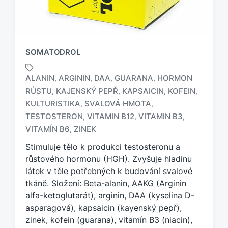
SOMATODROL
ALANIN
ARGININ
DAA
GUARANA
HORMON
,
,
,
,
RŮSTU
KAJENSKÝ PEPŘ
KAPSAICIN
KOFEIN
,
,
,
,
KULTURISTIKA
SVALOVÁ HMOTA
,
,
O
z
TESTOSTERON
VITAMIN B12
VITAMIN B3
,
,
,
n
VITAMÍN B6
ZINEK
,
a
Stimuluje tělo k produkci testosteronu a
č
e
růstového hormonu (HGH). Zvyšuje hladinu
n
látek v těle potřebných k budování svalové
o
tkáně. Složení: Beta-alanin, AAKG (Arginin
t
alfa-ketoglutarát), arginin, DAA (kyselina D-
a
asparagová), kapsaicin (kayenský pepř),
g
zinek, kofein (guarana), vitamín B3 (niacin),
e