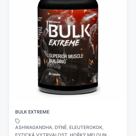
BULK EXTREME
ASHWAGANDHA
DÝNĚ
ELEUTEROKOK
,
,
,
FYZICKÁ VYTRVALOST
HOŘKÝ MELOUN
,
,