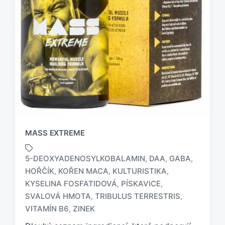
MASS EXTREME
5-DEOXYADENOSYLKOBALAMIN
DAA
GABA
,
,
,
HOŘČÍK
KOŘEN MACA
KULTURISTIKA
,
,
,
KYSELINA FOSFATIDOVÁ
PÍSKAVICE
,
,
O
z
SVALOVÁ HMOTA
TRIBULUS TERRESTRIS
,
,
n
VITAMÍN B6
ZINEK
,
a