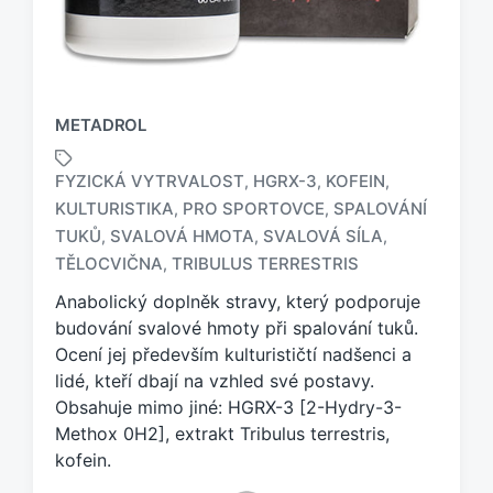
METADROL
FYZICKÁ VYTRVALOST
HGRX-3
KOFEIN
,
,
,
KULTURISTIKA
PRO SPORTOVCE
SPALOVÁNÍ
,
,
O
TUKŮ
SVALOVÁ HMOTA
SVALOVÁ SÍLA
,
,
,
z
TĚLOCVIČNA
TRIBULUS TERRESTRIS
,
n
a
Anabolický doplněk stravy, který podporuje
č
budování svalové hmoty při spalování tuků.
e
Ocení jej především kulturističtí nadšenci a
n
lidé, kteří dbají na vzhled své postavy.
o
Obsahuje mimo jiné: HGRX-3 [2-Hydry-3-
t
a
Methox 0H2], extrakt Tribulus terrestris,
g
kofein.
e