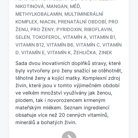
NIKOTINOVÁ
MANGAN
MĚĎ
,
,
,
METHYLKOBALAMIN
MULTIMINERÁLNÍ
,
O
KOMPLEX
NIACIN
PRENATÁLNÍ OBDOBÍ
PRO
,
,
,
z
ŽENU
PRO ŽENY
PYRIDOXIN
RIBOFLAVIN
,
,
,
,
n
SELEN
TOKOFEROL
VITAMÍN A
VITAMIN B1
,
,
,
,
a
č
VITAMIN B12
VITAMÍN B6
VITAMÍN C
VITAMÍN
,
,
,
e
D
VITAMÍN E
VITAMÍN K
ŽEHLIČKA
ZINEK
,
,
,
,
n
Sada dvou inovativních doplňků stravy, které
o
t
byly vytvořeny pro ženy snažící se otěhotnět,
a
těhotné ženy a kojící matky. Komplexní zdroj
g
živin, které jsou v tomto výjimečném období
e
ve velkém množství využívány jak ženou,
m
plodem, tak i novorozencem krmeným
:
mateřským mlékem. Seznam ingrediencí
obsahuje více než 20 cenných vitamínů,
minerálů a bohatých živin.