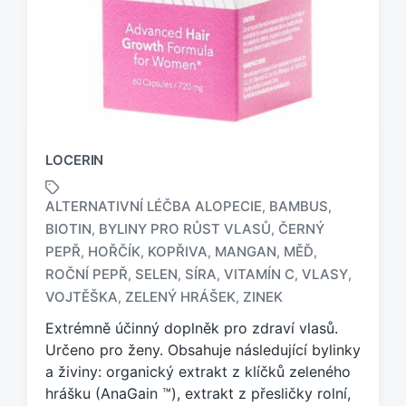
LOCERIN
ALTERNATIVNÍ LÉČBA ALOPECIE
BAMBUS
,
,
BIOTIN
BYLINY PRO RŮST VLASŮ
ČERNÝ
,
,
PEPŘ
HOŘČÍK
KOPŘIVA
MANGAN
MĚĎ
,
,
,
,
,
O
z
ROČNÍ PEPŘ
SELEN
SÍRA
VITAMÍN C
VLASY
,
,
,
,
,
n
VOJTĚŠKA
ZELENÝ HRÁŠEK
ZINEK
,
,
a
Extrémně účinný doplněk pro zdraví vlasů.
č
e
Určeno pro ženy. Obsahuje následující bylinky
n
a živiny: organický extrakt z klíčků zeleného
o
hrášku (AnaGain ™), extrakt z přesličky rolní,
t