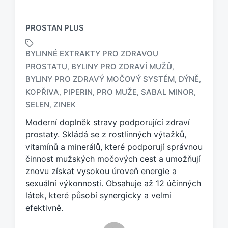
PROSTAN PLUS
BYLINNÉ EXTRAKTY PRO ZDRAVOU
PROSTATU
BYLINY PRO ZDRAVÍ MUŽŮ
,
,
BYLINY PRO ZDRAVÝ MOČOVÝ SYSTÉM
DÝNĚ
,
,
O
z
KOPŘIVA
PIPERIN
PRO MUŽE
SABAL MINOR
,
,
,
,
n
SELEN
ZINEK
,
a
Moderní doplněk stravy podporující zdraví
č
e
prostaty. Skládá se z rostlinných výtažků,
n
vitamínů a minerálů, které podporují správnou
o
činnost mužských močových cest a umožňují
t
znovu získat vysokou úroveň energie a
a
sexuální výkonnosti. Obsahuje až 12 účinných
g
látek, které působí synergicky a velmi
e
efektivně.
m
: