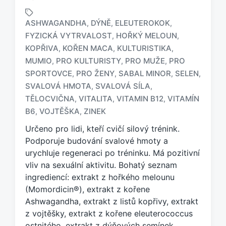
ASHWAGANDHA
DÝNĚ
ELEUTEROKOK
,
,
,
FYZICKÁ VYTRVALOST
HOŘKÝ MELOUN
,
,
KOPŘIVA
KOŘEN MACA
KULTURISTIKA
,
,
,
MUMIO
PRO KULTURISTY
PRO MUŽE
PRO
,
,
,
O
SPORTOVCE
PRO ŽENY
SABAL MINOR
SELEN
,
,
,
,
z
SVALOVÁ HMOTA
SVALOVÁ SÍLA
,
,
n
TĚLOCVIČNA
VITALITA
VITAMIN B12
VITAMÍN
,
,
,
a
č
B6
VOJTĚŠKA
ZINEK
,
,
e
Určeno pro lidi, kteří cvičí silový trénink.
n
Podporuje budování svalové hmoty a
o
urychluje regeneraci po tréninku. Má pozitivní
t
a
vliv na sexuální aktivitu. Bohatý seznam
g
ingrediencí: extrakt z hořkého melounu
e
(Momordicin®), extrakt z kořene
m
Ashwagandha, extrakt z listů kopřivy, extrakt
:
z vojtěšky, extrakt z kořene eleuterococcus
ostnitého, extrakt z dýňových semínek,