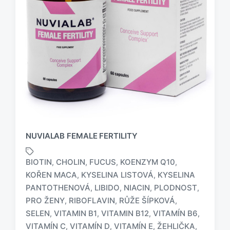
NUVIALAB FEMALE FERTILITY
BIOTIN
CHOLIN
FUCUS
KOENZYM Q10
,
,
,
,
KOŘEN MACA
KYSELINA LISTOVÁ
KYSELINA
,
,
PANTOTHENOVÁ
LIBIDO
NIACIN
PLODNOST
,
,
,
,
PRO ŽENY
RIBOFLAVIN
RŮŽE ŠÍPKOVÁ
,
,
,
O
z
SELEN
VITAMIN B1
VITAMIN B12
VITAMÍN B6
,
,
,
,
n
VITAMÍN C
VITAMÍN D
VITAMÍN E
ŽEHLIČKA
,
,
,
,