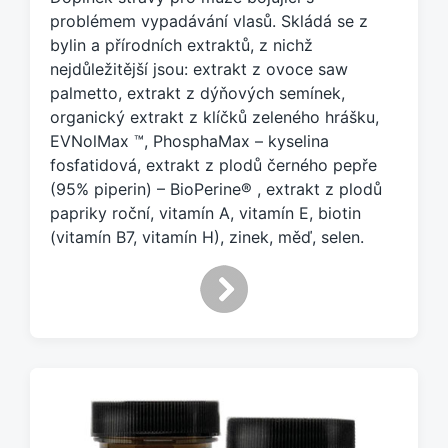
e
problémem vypadávání vlasů. Skládá se z
n
bylin a přírodních extraktů, z nichž
o
nejdůležitější jsou: extrakt z ovoce saw
t
palmetto, extrakt z dýňových semínek,
a
organický extrakt z klíčků zeleného hrášku,
g
EVNolMax ™, PhosphaMax – kyselina
e
fosfatidová, extrakt z plodů černého pepře
m
:
(95% piperin) – BioPerine® , extrakt z plodů
papriky roční, vitamín A, vitamín E, biotin
(vitamín B7, vitamín H), zinek, měď, selen.