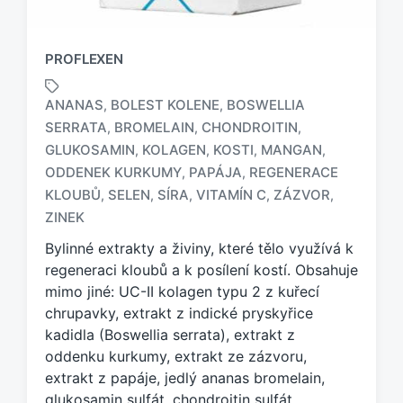
PROFLEXEN
ANANAS
BOLEST KOLENE
BOSWELLIA
,
,
SERRATA
BROMELAIN
CHONDROITIN
,
,
,
GLUKOSAMIN
KOLAGEN
KOSTI
MANGAN
,
,
,
,
O
ODDENEK KURKUMY
PAPÁJA
REGENERACE
,
,
z
KLOUBŮ
SELEN
SÍRA
VITAMÍN C
ZÁZVOR
,
,
,
,
,
n
ZINEK
a
č
Bylinné extrakty a živiny, které tělo využívá k
e
regeneraci kloubů a k posílení kostí. Obsahuje
n
mimo jiné: UC-II kolagen typu 2 z kuřecí
o
chrupavky, extrakt z indické pryskyřice
t
a
kadidla (Boswellia serrata), extrakt z
g
oddenku kurkumy, extrakt ze zázvoru,
e
extrakt z papáje, jedlý ananas bromelain,
m
glukosamin sulfát, chondroitin sulfát,