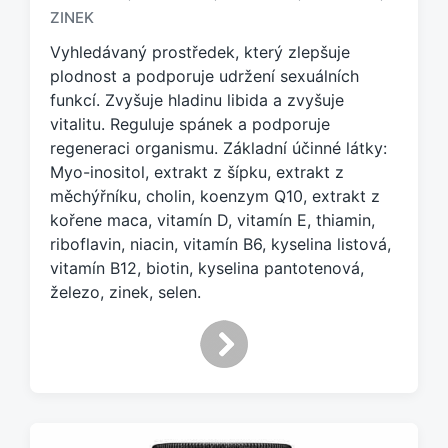
a
ZINEK
č
e
Vyhledávaný prostředek, který zlepšuje
n
plodnost a podporuje udržení sexuálních
o
funkcí. Zvyšuje hladinu libida a zvyšuje
t
vitalitu. Reguluje spánek a podporuje
a
regeneraci organismu. Základní účinné látky:
g
Myo-inositol, extrakt z šípku, extrakt z
e
měchýřníku, cholin, koenzym Q10, extrakt z
m
:
kořene maca, vitamín D, vitamín E, thiamin,
riboflavin, niacin, vitamín B6, kyselina listová,
vitamín B12, biotin, kyselina pantotenová,
železo, zinek, selen.