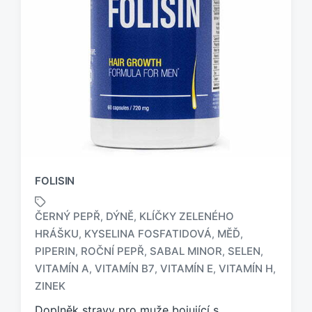
FOLISIN
ČERNÝ PEPŘ
DÝNĚ
KLÍČKY ZELENÉHO
,
,
HRÁŠKU
KYSELINA FOSFATIDOVÁ
MĚĎ
,
,
,
PIPERIN
ROČNÍ PEPŘ
SABAL MINOR
SELEN
,
,
,
,
O
z
VITAMÍN A
VITAMÍN B7
VITAMÍN E
VITAMÍN H
,
,
,
,
n
ZINEK
a
Doplněk stravy pro muže bojující s
č