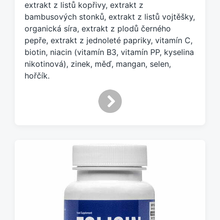
extrakt z listů kopřivy, extrakt z
a
bambusových stonků, extrakt z listů vojtěšky,
g
organická síra, extrakt z plodů černého
e
pepře, extrakt z jednoleté papriky, vitamín C,
m
:
biotin, niacin (vitamín B3, vitamín PP, kyselina
nikotinová), zinek, měď, mangan, selen,
hořčík.