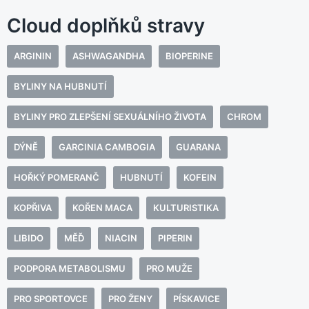
Cloud doplňků stravy
ARGININ
ASHWAGANDHA
BIOPERINE
BYLINY NA HUBNUTÍ
BYLINY PRO ZLEPŠENÍ SEXUÁLNÍHO ŽIVOTA
CHROM
DÝNĚ
GARCINIA CAMBOGIA
GUARANA
HOŘKÝ POMERANČ
HUBNUTÍ
KOFEIN
KOPŘIVA
KOŘEN MACA
KULTURISTIKA
LIBIDO
MĚĎ
NIACIN
PIPERIN
PODPORA METABOLISMU
PRO MUŽE
PRO SPORTOVCE
PRO ŽENY
PÍSKAVICE