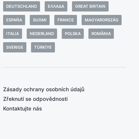
o
:
DEUTSCHLAND
ΕΛΛΆΔΑ
GREAT BRITAIN
b
ESPAÑA
SUOMI
FRANCE
MAGYARORSZÁG
s
e
ITALIA
NEDERLAND
POLSKA
ROMÂNIA
s
Z
SVERIGE
TÜRKIYE
a
M
T
ž
p
Zásady ochrany osobních údajů
Zřeknutí se odpovědnosti
Kontaktujte nás