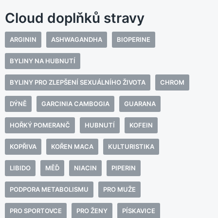
Cloud doplňků stravy
ARGININ
ASHWAGANDHA
BIOPERINE
BYLINY NA HUBNUTÍ
BYLINY PRO ZLEPŠENÍ SEXUÁLNÍHO ŽIVOTA
CHROM
DÝNĚ
GARCINIA CAMBOGIA
GUARANA
HOŘKÝ POMERANČ
HUBNUTÍ
KOFEIN
KOPŘIVA
KOŘEN MACA
KULTURISTIKA
LIBIDO
MĚĎ
NIACIN
PIPERIN
PODPORA METABOLISMU
PRO MUŽE
PRO SPORTOVCE
PRO ŽENY
PÍSKAVICE