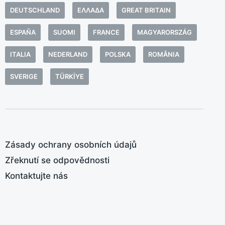
o
:
DEUTSCHLAND
ΕΛΛΆΔΑ
GREAT BRITAIN
b
ESPAÑA
SUOMI
FRANCE
MAGYARORSZÁG
s
e
ITALIA
NEDERLAND
POLSKA
ROMÂNIA
s
Z
SVERIGE
TÜRKIYE
a
M
T
ž
p
Zásady ochrany osobních údajů
Zřeknutí se odpovědnosti
Kontaktujte nás