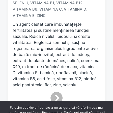
a
SELENIU
VITAMINA B1
VITAMINA B12
,
,
,
g
VITAMINA B6
VITAMINA C
VITAMINA D
,
,
,
g
VITAMINA E
ZINC
,
e
d
Un agent căutat care îmbunătățește
w
fertilitatea și susține menținerea funcției
i
sexuale. Ridica nivelul libidoului si creste
t
vitalitatea. Reglează somnul și susține
h
regenerarea organismului. Ingrediente active
de bază: mio-inozitol, extract de măceș,
extract de plante de măceș, colină, coenzima
Q10, extract de rădăcină de maca, vitamina
D, vitamina E, tiamină, riboflavină, niacină,
vitamina B6, acid folic, vitamina B12, biotină,
acid pantotenic, fier, zinc, seleniu.
Folosim cookie-uri pentru a ne asigura că vă oferim cea mai
bună experiență pe site-ul nostru. Dacă continuați să utilizați