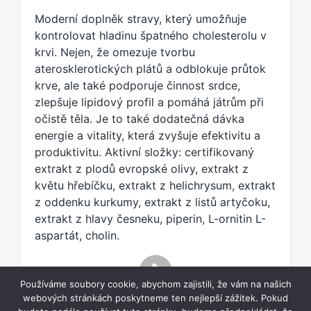
č
Moderní doplněk stravy, který umožňuje
e
kontrolovat hladinu špatného cholesterolu v
n
krvi. Nejen, že omezuje tvorbu
o
aterosklerotických plátů a odblokuje průtok
t
a
krve, ale také podporuje činnost srdce,
g
zlepšuje lipidový profil a pomáhá játrům při
e
očistě těla. Je to také dodatečná dávka
m
energie a vitality, která zvyšuje efektivitu a
:
produktivitu. Aktivní složky: certifikovaný
extrakt z plodů evropské olivy, extrakt z
květu hřebíčku, extrakt z helichrysum, extrakt
z oddenku kurkumy, extrakt z listů artyčoku,
extrakt z hlavy česneku, piperin, L-ornitin L-
aspartát, cholin.
Používáme soubory cookie, abychom zajistili, že vám na našich
webových stránkách poskytneme ten nejlepší zážitek. Pokud