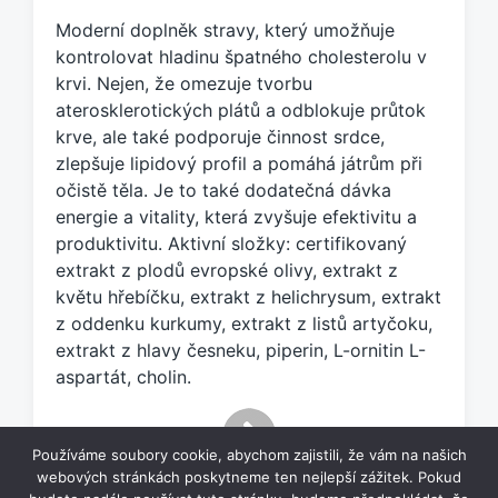
č
Moderní doplněk stravy, který umožňuje
e
kontrolovat hladinu špatného cholesterolu v
n
krvi. Nejen, že omezuje tvorbu
o
aterosklerotických plátů a odblokuje průtok
t
a
krve, ale také podporuje činnost srdce,
g
zlepšuje lipidový profil a pomáhá játrům při
e
očistě těla. Je to také dodatečná dávka
m
energie a vitality, která zvyšuje efektivitu a
:
produktivitu. Aktivní složky: certifikovaný
extrakt z plodů evropské olivy, extrakt z
květu hřebíčku, extrakt z helichrysum, extrakt
z oddenku kurkumy, extrakt z listů artyčoku,
extrakt z hlavy česneku, piperin, L-ornitin L-
aspartát, cholin.
Používáme soubory cookie, abychom zajistili, že vám na našich
webových stránkách poskytneme ten nejlepší zážitek. Pokud