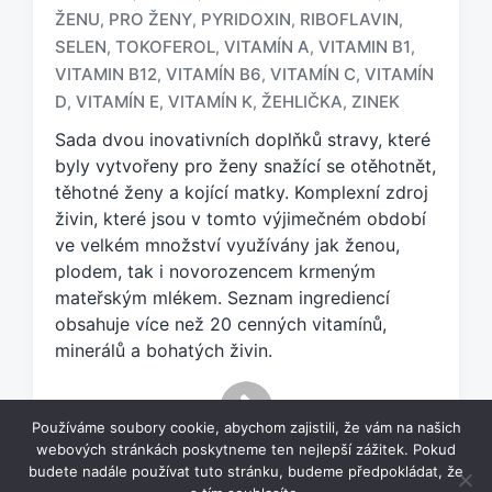
z
ŽENU
PRO ŽENY
PYRIDOXIN
RIBOFLAVIN
,
,
,
,
n
SELEN
TOKOFEROL
VITAMÍN A
VITAMIN B1
,
,
,
,
a
č
VITAMIN B12
VITAMÍN B6
VITAMÍN C
VITAMÍN
,
,
,
e
D
VITAMÍN E
VITAMÍN K
ŽEHLIČKA
ZINEK
,
,
,
,
n
Sada dvou inovativních doplňků stravy, které
o
t
byly vytvořeny pro ženy snažící se otěhotnět,
a
těhotné ženy a kojící matky. Komplexní zdroj
g
živin, které jsou v tomto výjimečném období
e
ve velkém množství využívány jak ženou,
m
plodem, tak i novorozencem krmeným
:
mateřským mlékem. Seznam ingrediencí
obsahuje více než 20 cenných vitamínů,
minerálů a bohatých živin.
Používáme soubory cookie, abychom zajistili, že vám na našich
webových stránkách poskytneme ten nejlepší zážitek. Pokud
budete nadále používat tuto stránku, budeme předpokládat, že