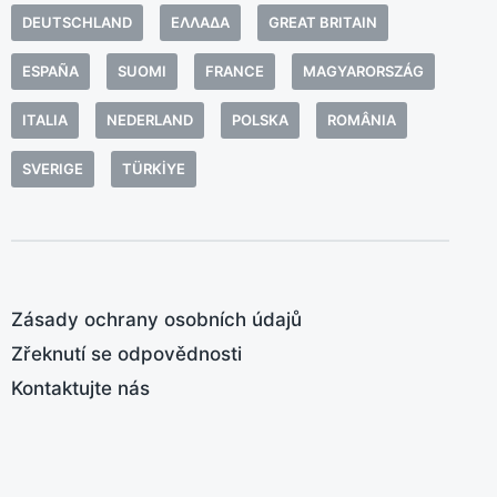
a
DEUTSCHLAND
ΕΛΛΆΔΑ
GREAT BRITAIN
p
g
A
e
ESPAÑA
SUOMI
FRANCE
MAGYARORSZÁG
m
R
:
V
ITALIA
NEDERLAND
POLSKA
ROMÂNIA
A
SVERIGE
TÜRKIYE
R
j
Zásady ochrany osobních údajů
Zřeknutí se odpovědnosti
Kontaktujte nás