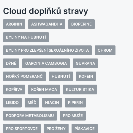
Cloud doplňků stravy
ARGININ
ASHWAGANDHA
BIOPERINE
BYLINY NA HUBNUTÍ
BYLINY PRO ZLEPŠENÍ SEXUÁLNÍHO ŽIVOTA
CHROM
DÝNĚ
GARCINIA CAMBOGIA
GUARANA
HOŘKÝ POMERANČ
HUBNUTÍ
KOFEIN
KOPŘIVA
KOŘEN MACA
KULTURISTIKA
LIBIDO
MĚĎ
NIACIN
PIPERIN
PODPORA METABOLISMU
PRO MUŽE
PRO SPORTOVCE
PRO ŽENY
PÍSKAVICE