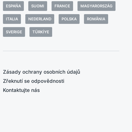
N
e
ESPAÑA
SUOMI
FRANCE
MAGYARORSZÁG
m
z
:
ITALIA
NEDERLAND
POLSKA
ROMÂNIA
v
d
SVERIGE
TÜRKIYE
v
O
(
m
m
Zásady ochrany osobních údajů
K
Zřeknutí se odpovědnosti
K
Kontaktujte nás
o
v