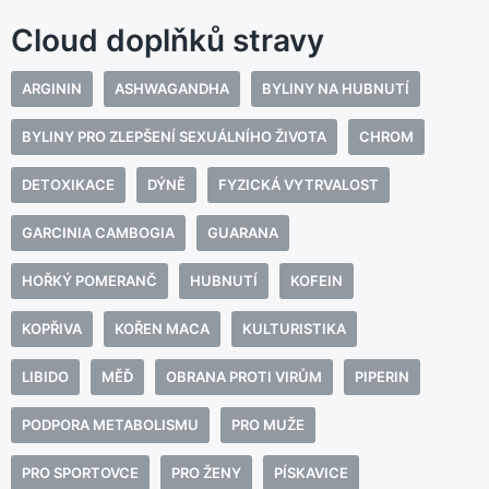
Cloud doplňků stravy
ARGININ
ASHWAGANDHA
BYLINY NA HUBNUTÍ
BYLINY PRO ZLEPŠENÍ SEXUÁLNÍHO ŽIVOTA
CHROM
DETOXIKACE
DÝNĚ
FYZICKÁ VYTRVALOST
GARCINIA CAMBOGIA
GUARANA
HOŘKÝ POMERANČ
HUBNUTÍ
KOFEIN
KOPŘIVA
KOŘEN MACA
KULTURISTIKA
LIBIDO
MĚĎ
OBRANA PROTI VIRŮM
PIPERIN
PODPORA METABOLISMU
PRO MUŽE
PRO SPORTOVCE
PRO ŽENY
PÍSKAVICE