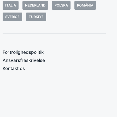
f
ITALIA
NEDERLAND
POLSKA
ROMÂNIA
i
SVERIGE
TÜRKIYE
f
A
O
o
f
Fortrolighedspolitik
f
Ansvarsfraskrivelse
Q
B
Kontakt os
f