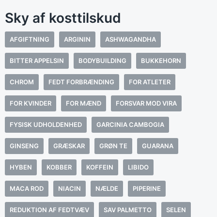
Sky af kosttilskud
AFGIFTNING
ARGININ
ASHWAGANDHA
BITTER APPELSIN
BODYBUILDING
BUKKEHORN
CHROM
FEDT FORBRÆNDING
FOR ATLETER
FOR KVINDER
FOR MÆND
FORSVAR MOD VIRA
FYSISK UDHOLDENHED
GARCINIA CAMBOGIA
GINSENG
GRÆSKAR
GRØN TE
GUARANA
HYBEN
KOBBER
KOFFEIN
LIBIDO
MACA ROD
NIACIN
NÆLDE
PIPERINE
REDUKTION AF FEDTVÆV
SAV PALMETTO
SELEN