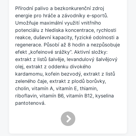
č
Přírodní palivo a bezkonkurenční zdroj
e
energie pro hráče a závodníky e-sportů.
n
Umožňuje maximální využití vnitřního
o
potenciálu z hlediska koncentrace, rychlosti
t
a
reakce, duševní kapacity, fyzické odolnosti a
g
regenerace. Působí až 8 hodin a nezpůsobuje
e
efekt „kofeinové srážky“. Aktivní složky:
m
extrakt z listů šalvěje, levandulový šalvějový
:
olej, extrakt z oddenku divokého
kardamomu, kofein bezvodý, extrakt z listů
zeleného čaje, extrakt z plodů borůvky,
cholin, vitamín A, vitamín E, thiamin,
riboflavin, vitamín B6, vitamín B12, kyselina
pantotenová.