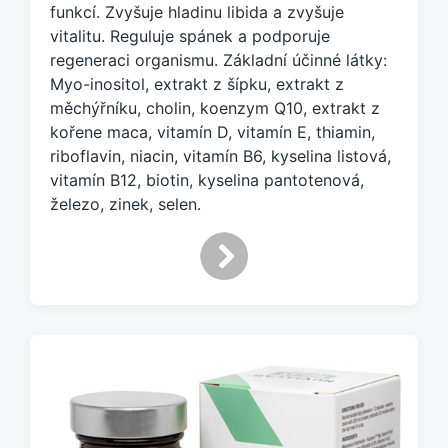
o
funkcí. Zvyšuje hladinu libida a zvyšuje
t
vitalitu. Reguluje spánek a podporuje
a
regeneraci organismu. Základní účinné látky:
g
Myo-inositol, extrakt z šípku, extrakt z
e
měchýřníku, cholin, koenzym Q10, extrakt z
m
:
kořene maca, vitamín D, vitamín E, thiamin,
riboflavin, niacin, vitamín B6, kyselina listová,
vitamín B12, biotin, kyselina pantotenová,
železo, zinek, selen.