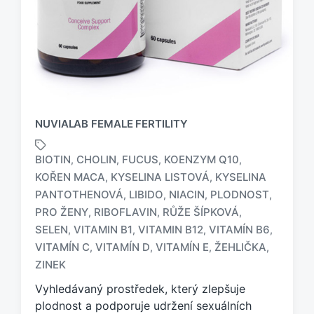
NUVIALAB FEMALE FERTILITY
BIOTIN
CHOLIN
FUCUS
KOENZYM Q10
,
,
,
,
KOŘEN MACA
KYSELINA LISTOVÁ
KYSELINA
,
,
PANTOTHENOVÁ
LIBIDO
NIACIN
PLODNOST
,
,
,
,
PRO ŽENY
RIBOFLAVIN
RŮŽE ŠÍPKOVÁ
,
,
,
O
z
SELEN
VITAMIN B1
VITAMIN B12
VITAMÍN B6
,
,
,
,
n
VITAMÍN C
VITAMÍN D
VITAMÍN E
ŽEHLIČKA
,
,
,
,
a
ZINEK
č
e
Vyhledávaný prostředek, který zlepšuje
n
plodnost a podporuje udržení sexuálních