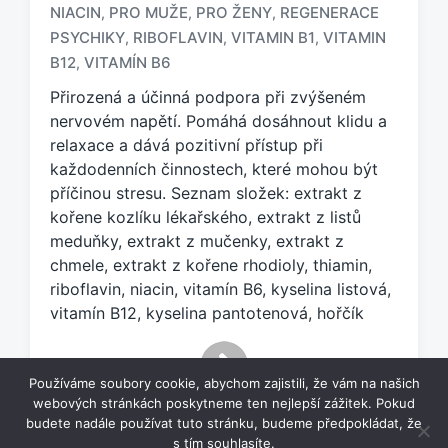
z
NIACIN
PRO MUŽE
PRO ŽENY
REGENERACE
,
,
,
n
PSYCHIKY
RIBOFLAVIN
VITAMIN B1
VITAMIN
,
,
,
a
B12
VITAMÍN B6
,
č
e
Přirozená a účinná podpora při zvýšeném
n
nervovém napětí. Pomáhá dosáhnout klidu a
o
relaxace a dává pozitivní přístup při
t
každodenních činnostech, které mohou být
a
příčinou stresu. Seznam složek: extrakt z
g
kořene kozlíku lékařského, extrakt z listů
e
meduňky, extrakt z mučenky, extrakt z
m
:
chmele, extrakt z kořene rhodioly, thiamin,
riboflavin, niacin, vitamín B6, kyselina listová,
vitamín B12, kyselina pantotenová, hořčík
Používáme soubory cookie, abychom zajistili, že vám na našich
webových stránkách poskytneme ten nejlepší zážitek. Pokud
budete nadále používat tuto stránku, budeme předpokládat, že
s tím souhlasíte.