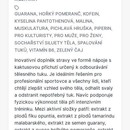
GUARANA
HOŘKÝ POMERANČ
KOFEIN
,
,
,
KYSELINA PANTOTHENOVÁ
MALINA
,
,
MUSKULATURA
PICHLAVÁ HRUŠKA
PIPERIN
,
,
,
O
PRO KULTURISTY
PRO MUŽE
PRO ŽENY
,
,
,
z
SOCHAŘSTVÍ SILUETY TĚLA
SPALOVÁNÍ
,
n
TUKŮ
VITAMÍN B6
ZELENÝ ČAJ
,
,
a
č
Inovativní doplněk stravy ve formě nápoje s
e
kaktusovou příchutí určený k odbourávání
n
tělesného tuku. Je ideálním řešením pro
o
profesionální sportovce a všechny lidi, kteří
t
a
chtějí zlepšit vzhled svého těla, odhalit svaly
g
a odstranit nepotřebný tuk. Navíc podporuje
e
fyzickou výkonnost těla při intenzivním
m
tréninku. Mezi aktivní složky patří: extrakt z
:
plodů fíku opuntia, extrakt z plodů tamarindu
malabarského, extrakt ze semen guarany,
extrakt z ovoce hořkého pomeranče, extrakt