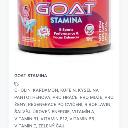
GOAT STAMINA
CHOLIN
KARDAMON
KOFEIN
KYSELINA
,
,
,
PANTOTHENOVÁ
PRO HRÁČE
PRO MUŽE
PRO
,
,
,
ŽENY
REGENERACE PO CVIČENÍ
RIBOFLAVIN
,
,
,
O
ŠALVĚJ
ÚROVEŇ ENERGIE
VITAMÍN A
,
,
,
z
VITAMIN B1
VITAMIN B12
VITAMÍN B6
,
,
,
n
VITAMÍN E
ZELENÝ ČAJ
,
a